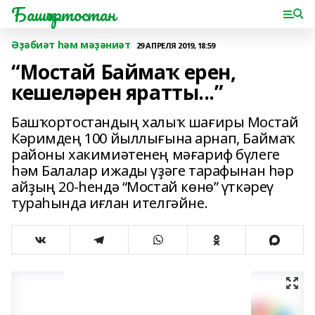
Башҡортостан
Әҙәбиәт һәм мәҙәниәт
29 АПРЕЛЯ 2019, 18:59
“Мостай Баймаҡ ерен,
кешеләрен яратты...”
Башҡортостандың халыҡ шағиры Мостай
Кәримдең 100 йыллығына арнап, Баймаҡ
районы хакимиәтенең мәғариф бүлеге
һәм Балалар ижады үҙәге тарафынан һәр
айҙың 20-һендә “Мостай көнө” үткәреү
тураһында иғлан ителгәйне.