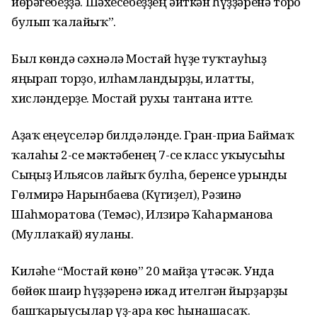
йөрәгебеҙҙә. Шәхесебеҙҙең әйткән һүҙҙәренә тоғро
булып ҡалайыҡ”.
Был көндә сәхнәлә Мостай һүҙе туҡтауһыҙ
яңғырап торҙо, илһамландырҙы, илатты,
хисләндерҙе. Мостай рухы тантана итте.
Аҙаҡ еңеүселәр билдәләнде. Гран-приға Баймаҡ
ҡалаһы 2-се мәктәбенең 7-се класс уҡыусыһы
Сыңғыҙ Ильясов лайыҡ булһа, беренсе урынды
Гөлмирә Нарынбаева (Күгиҙел), Рәзинә
Шаһморатова (Темәс), Илзирә Ҡаһарманова
(Муллаҡай) яуланы.
Киләһе “Мостай көнө” 20 майҙа үтәсәк. Унда
бөйөк шағир һүҙҙәренә ижад ителгән йырҙарҙы
башҡарыусылар үҙ-ара көс һынашасаҡ.