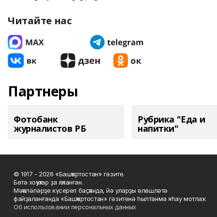
Читайте нас
Партнеры
Фотобанк
Рубрика "Еда и
журналистов РБ
напитки"
© 1917 - 2026 «Башҡортостан» гәзите.
Бөтә хоҡуҡтар ҙа яҡланған.
Мәҡәләләрҙе күсереп баҫҡанда, йә уларҙы өлөшләтә
файҙаланғанда «Башҡортостан» гәзитенә һылтанма яһау мотлаҡ.
Об использовании персональных данных