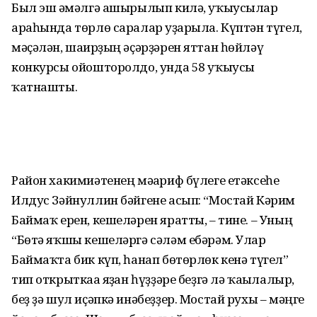
Был эш ғәмәлгә ашырылып килә, уҡыусылар
араһында төрлө саралар уҙғарыла. Күптән түгел,
мәҫәлән, шағирҙың әҫәрҙәрен яттан һөйләү
конкурсы ойошторолдо, унда 58 уҡыусы
ҡатнашты.
Район хакимиәтенең мәғариф бүлеге етәксеһе
Илдус Зәйнуллин бәйгене асып: “Мостай Кәрим
Баймаҡ ерен, кешеләрен яратты, – тине. – Уның
“Бөтә яҡшы кешеләргә сәләм ебәрәм. Улар
Баймаҡта бик күп, һанап бөтөрлөк кенә түгел”
тип открыткаға яҙған һүҙҙәре беҙгә лә ҡағылалыр,
беҙ ҙә шул иҫәпкә инәбеҙҙер. Мостай рухы – мәңге