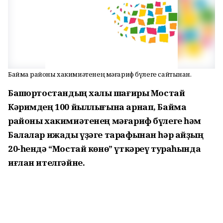
Баймаҡ районы хакимиәтенең мәғариф бүлеге сайтынан.
Башҡортостандың халыҡ шағиры Мостай
Кәримдең 100 йыллығына арнап, Баймаҡ
районы хакимиәтенең мәғариф бүлеге һәм
Балалар ижады үҙәге тарафынан һәр айҙың
20-һендә “Мостай көнө” үткәреү тураһында
иғлан ителгәйне.