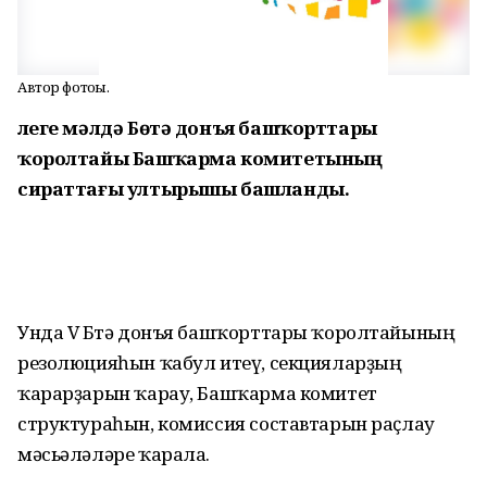
Автор фотоһы.
Әлеге мәлдә Бөтә донъя башҡорттары
ҡоролтайы Башҡарма комитетының
сираттағы ултырышы башланды.
Унда V Бөтә донъя башҡорттары ҡоролтайының
резолюцияһын ҡабул итеү, секцияларҙың
ҡарарҙарын ҡарау, Башҡарма комитет
структураһын, комиссия составтарын раҫлау
мәсьәләләре ҡарала.