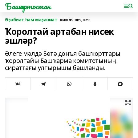
Башҡортостан
Әҙәбиәт һәм мәҙәниәт
8 ИЮЛЯ 2019, 09:18
Ҡоролтай артабан нисек
эшләр?
Әлеге мәлдә Бөтә донъя башҡорттары
ҡоролтайы Башҡарма комитетының
сираттағы ултырышы башланды.