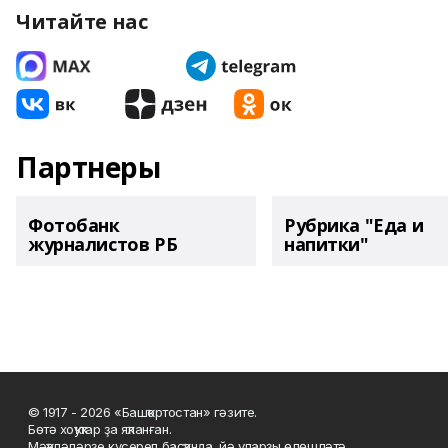
Читайте нас
Партнеры
Фотобанк
Рубрика "Еда и
журналистов РБ
напитки"
© 1917 - 2026 «Башҡортостан» гәзите.
Бөтә хоҡуҡтар ҙа яҡланған.
Мәҡәләләрҙе күсереп баҫҡанда, йә уларҙы өлөшләтә