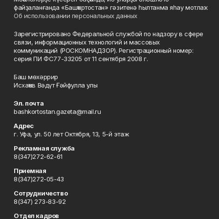
файҙаланғанда «Башҡортостан» гәзитенә һылтанма яһау мотлаҡ.
Об использовании персональных данных
Зарегистрировано Федеральной службой по надзору в сфере
связи, информационных технологий и массовых
коммуникаций (РОСКОМНАДЗОР). Регистрационный номер:
серия ПИ ФС77-33205 от 11 сентября 2008 г.
Баш мөхәррир
Исхаҡов Вәдүт Ғәйфулла улы
Эл. почта
bashkortostan.gazeta@mail.ru
Адрес
г. Уфа, ул. 50 лет Октября, 13, 5-й этаж
Рекламная служба
8(347)272-62-61
Приемная
8(347)272-05-43
Сотрудничество
8(347) 273-83-92
Отдел кадров