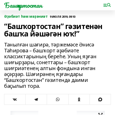
Башҡортостан
Әҙәбиәт һәм мәҙәниәт
9 ИЮЛЯ 2019, 09:10
“Башҡортостан” гәзитенән
башҡа йәшәгән юҡ!”
Танылған шағирә, тәржемәсе Әнисә
Таһирова – башҡорт әҙәбиәте
классиктарының береһе. Уның яҙған
шиғырҙары, сонеттары – башҡорт
шиғриәтенең алтын фондына ингән
әҫәрҙәр. Шағирәнең яҙғандары
“Башҡортостан” гәзитендә даими
баҫылып тора.