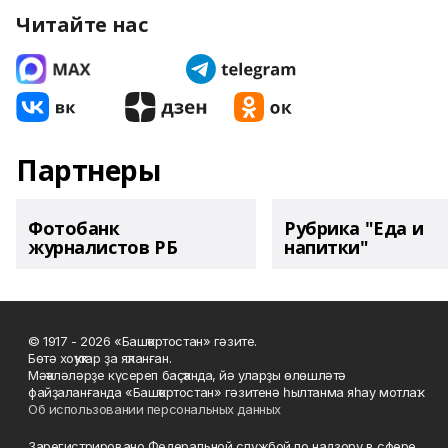
Читайте нас
Партнеры
Фотобанк
Рубрика "Еда и
журналистов РБ
напитки"
© 1917 - 2026 «Башҡортостан» гәзите.
Бөтә хоҡуҡтар ҙа яҡланған.
Мәҡәләләрҙе күсереп баҫҡанда, йә уларҙы өлөшләтә
файҙаланғанда «Башҡортостан» гәзитенә һылтанма яһау мотлаҡ.
Об использовании персональных данных
Зарегистрировано Федеральной службой по надзору в сфере