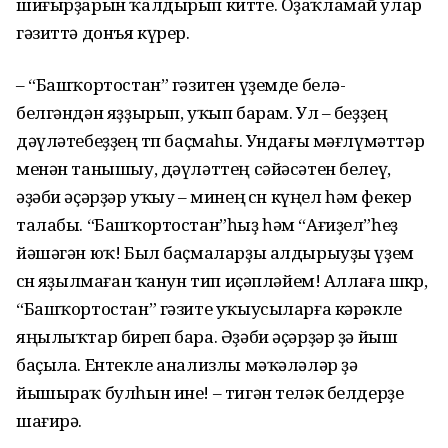
шиғырҙарын ҡалдырып китте. Оҙаҡламай улар
гәзиттә донъя күрер.
– “Башҡортостан” гәзитен үҙемде белә-
белгәндән яҙҙырып, уҡып барам. Ул – беҙҙең
дәүләтебеҙҙең төп баҫмаһы. Ундағы мәғлүмәттәр
менән танышыу, дәүләттең сәйәсәтен белеү,
әҙәби әҫәрҙәр уҡыу – минең өсөн күңел һәм фекер
талабы. “Башҡортостан”һыҙ һәм “Ағиҙел”һеҙ
йәшәгән юҡ! Был баҫмаларҙы алдырыуҙы үҙем
өсөн яҙылмаған ҡанун тип иҫәпләйем! Аллаға шөкөр,
“Башҡортостан” гәзите уҡыусыларға кәрәкле
яңылыҡтар биреп бара. Әҙәби әҫәрҙәр ҙә йыш
баҫыла. Ентекле анализлы мәҡәләләр ҙә
йышыраҡ булһын ине! – тигән теләк белдерҙе
шағирә.