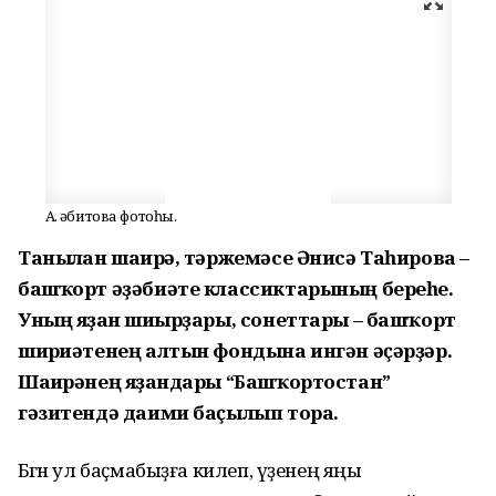
А. Ғәбитова фотоһы.
Танылған шағирә, тәржемәсе Әнисә Таһирова –
башҡорт әҙәбиәте классиктарының береһе.
Уның яҙған шиғырҙары, сонеттары – башҡорт
шиғриәтенең алтын фондына ингән әҫәрҙәр.
Шағирәнең яҙғандары “Башҡортостан”
гәзитендә даими баҫылып тора.
Бөгөн ул баҫмабыҙға килеп, үҙенең яңы