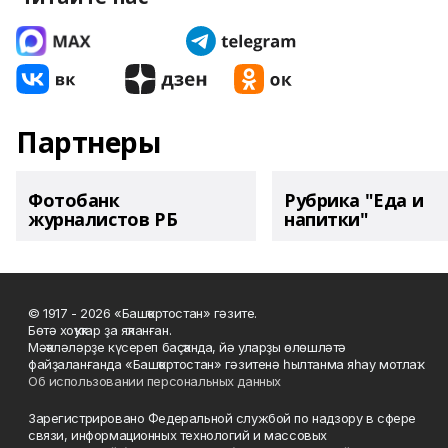
Партнеры
Фотобанк
Рубрика "Еда и
журналистов РБ
напитки"
© 1917 - 2026 «Башҡортостан» гәзите.
Бөтә хоҡуҡтар ҙа яҡланған.
Мәҡәләләрҙе күсереп баҫҡанда, йә уларҙы өлөшләтә
файҙаланғанда «Башҡортостан» гәзитенә һылтанма яһау мотлаҡ.
Об использовании персональных данных
Зарегистрировано Федеральной службой по надзору в сфере
связи, информационных технологий и массовых