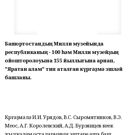
Башҡортостандың Милли музейында
республиканың - 100 һәм Милли музейҙың
ойошторолоуына 155 йыллығына арнап,
"Яратҡан ҡалам" тип аталған күргәҙмә эшләй
башланы.
Күргәҙмәлә И.И. Урядов, В.С. Сыромятников, В.Э.
Меос, А.Г. Королевский, А.Д. Бурзянцев кеүек
ҡылҡәләм оҫталарының эштәре аша баш