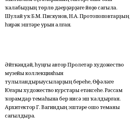
ҡалабыҙҙың төрлө дәүерҙәрҙәге йөҙө сағыла.
Шулай уҡ Б.М. Пискунов, Н.А. Протопоповтарҙың
һирәк эштәре урын алған.
Әйткәндәй, һуңғы автор Пролетар художество
музейы коллекцияһын
тулыландырыусыларҙың береһе, Өфәләге
Юғары художество курстары етәксеһе. Рәссам
ҡорамдар темаһына бер нисә эш ҡалдырған.
Архитектор Г. Вагиндың эштәре ошо теманы
сағылдыра.