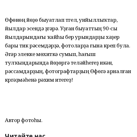
Өфөнөң йөҙө быуатлап түгел, унйыллыҡтар,
йылдар эсендә үҙгәрә. Уҙған быуаттың 90-сы
йылдарындағы ҡайһы бер урындарҙы хәҙер
бары тик рәсемдәрҙә, фотоларҙа ғына күреп була.
Әгәр элекке мөхиткә сумып, һағыш
тулҡындарында йөҙөргә теләйһегеҙ икән,
рәссамдарҙың, фотографтарҙың Өфөгә арналған
күргәҙмәһенә рәхим итегеҙ!
Автор фотоһы.
Читайте нас