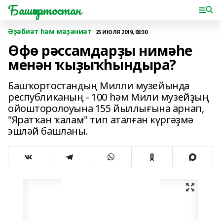
Башҡортостан
Әҙәбиәт һәм мәҙәниәт
25 ИЮЛЯ 2019, 08:30
Өфө рәссамдарҙы нимәһе
менән ҡыҙыҡһындыра?
Башҡортостандың Милли музейында
республиканың - 100 һәм Мили музейҙың
ойошторолоуына 155 йыллығына арнап,
"Яратҡан ҡалам" тип аталған күргәҙмә
эшләй башланы.