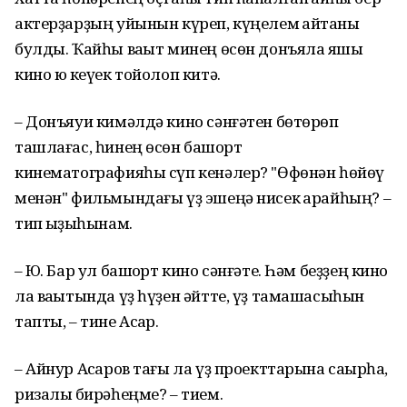
актерҙарҙың уйынын күреп, күңелем ҡайтҡаны
булды. Ҡайһы ваҡыт минең өсөн донъяла яҡшы
кино юҡ кеүек тойолоп китә.
– Донъяуи кимәлдә кино сәнғәтен бөтөрөп
ташлағас, һинең өсөн башҡорт
кинематографияһы сүп кенәлер? "Өфөнән һөйөү
менән" фильмындағы үҙ эшеңә нисек ҡарайһың? –
тип ҡыҙыҡһынам.
– Юҡ. Бар ул башҡорт кино сәнғәте. Һәм беҙҙең кино
ла ваҡытында үҙ һүҙен әйтте, үҙ тамашасыһын
тапты, – тине Асҡар.
– Айнур Асҡаров тағы ла үҙ проекттарына саҡырһа,
ризалыҡ бирәһеңме? – тием.