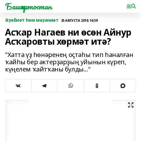
Башҡортостан
Әҙәбиәт һәм мәҙәниәт
25 АВГУСТА 2019, 16:39
Асҡар Нагаев ни өсөн Айнур
Асҡаровты хөрмәт итә?
"Хатта үҙ һөнәренең оҫтаһы тип һаналған
ҡайһы бер актерҙарҙың уйынын күреп,
күңелем ҡайтҡаны булды..."