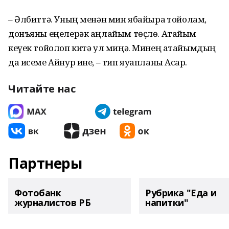
– Әлбиттә. Уның менән мин ябайыраҡ тойолам,
донъяны еңелерәк аңлайым төҫлө. Атайым
кеүек тойолоп китә ул миңә. Минең атайымдың
да исеме Айнур ине, – тип яуапланы Асҡар.
Читайте нас
Партнеры
Фотобанк
Рубрика "Еда и
журналистов РБ
напитки"