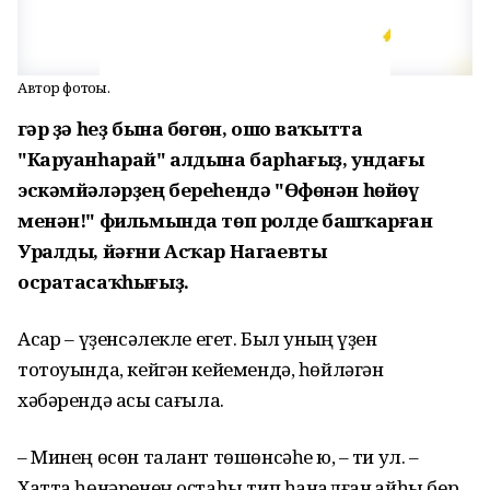
Автор фотоһы.
Әгәр ҙә һеҙ бына бөгөн, ошо ваҡытта
"Каруанһарай" алдына барһағыҙ, ундағы
эскәмйәләрҙең береһендә "Өфөнән һөйөү
менән!" фильмында төп ролде башҡарған
Уралды, йәғни Асҡар Нагаевты
осратасаҡһығыҙ.
Асҡар – үҙенсәлекле егет. Был уның үҙен
тотоуында, кейгән кейемендә, һөйләгән
хәбәрендә асыҡ сағыла.
– Минең өсөн талант төшөнсәһе юҡ, – ти ул. –
Хатта һөнәренең оҫтаһы тип һаналған ҡайһы бер