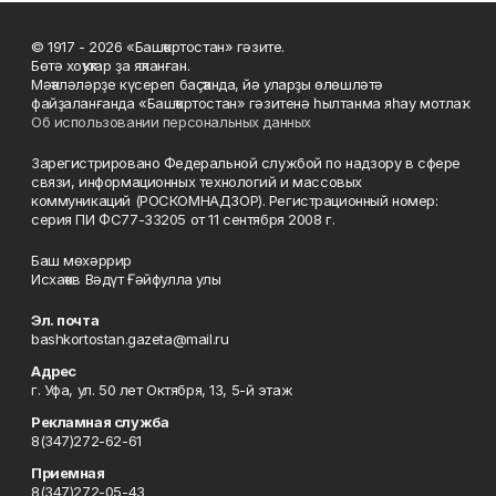
© 1917 - 2026 «Башҡортостан» гәзите.
Бөтә хоҡуҡтар ҙа яҡланған.
Мәҡәләләрҙе күсереп баҫҡанда, йә уларҙы өлөшләтә
файҙаланғанда «Башҡортостан» гәзитенә һылтанма яһау мотлаҡ.
Об использовании персональных данных
Зарегистрировано Федеральной службой по надзору в сфере
связи, информационных технологий и массовых
коммуникаций (РОСКОМНАДЗОР). Регистрационный номер:
серия ПИ ФС77-33205 от 11 сентября 2008 г.
Баш мөхәррир
Исхаҡов Вәдүт Ғәйфулла улы
Эл. почта
bashkortostan.gazeta@mail.ru
Адрес
г. Уфа, ул. 50 лет Октября, 13, 5-й этаж
Рекламная служба
8(347)272-62-61
Приемная
8(347)272-05-43