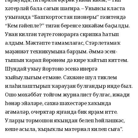
хәтерләй бала сағын шағирә. – Унынсы класта
уҡығанда “Башҡортостан пионеры” гәзитендә
“Кем ғәйепле?” тигән беренсе хикәйәм баҫылды.
Унан килгән тәүге гонорарға скрипка һатып
алдым. Мәктәпте тамамлағас, Стәрлетамаҡ
мәҙәниәт техникумына барҙым. Әммә эсен-
тышын ҡарап йөрөнөм дә кире ҡайтып киттем.
Шундай уҡыу йортоноң эсенә инергә
ҡыйыулығым етмәне. Сәхнәне шул тиклем
илаһилаштырып ҡарауҙан булғандыр инде был.
Ошо мөхәббәт тойғом журналист булғас, ижади
һөнәр эйәләре, сәхнә шәхестәре хаҡында
әңгәмәләр, очерктар яҙғанда бик ярҙам итте.
Уларҙың тормошон яҡындан белеп һөйләшкәс,
кеше асыла, ҡыҙыҡлы материал килеп сыға".