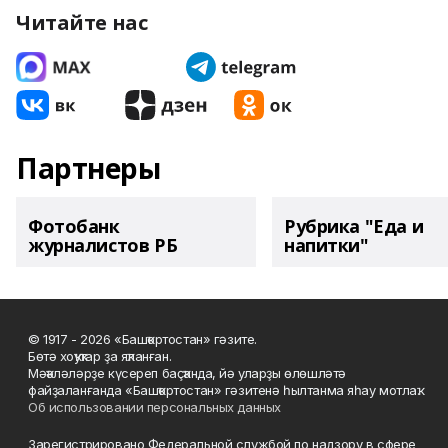
Читайте нас
Партнеры
Фотобанк
Рубрика "Еда и
журналистов РБ
напитки"
© 1917 - 2026 «Башҡортостан» гәзите.
Бөтә хоҡуҡтар ҙа яҡланған.
Мәҡәләләрҙе күсереп баҫҡанда, йә уларҙы өлөшләтә
файҙаланғанда «Башҡортостан» гәзитенә һылтанма яһау мотлаҡ.
Об использовании персональных данных
Зарегистрировано Федеральной службой по надзору в сфере