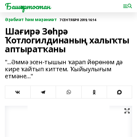
Башҡортостан
Әҙәбиәт һәм мәҙәниәт
7 СЕНТЯБРЯ 2019, 16:14
Шағирә Зөһрә
Ҡотлогилдинаның халыҡты
аптыратҡаны
"...Әммә эсен-тышын ҡарап йөрөнөм дә
кире ҡайтып киттем. Ҡыйыулығым
етмәне..."