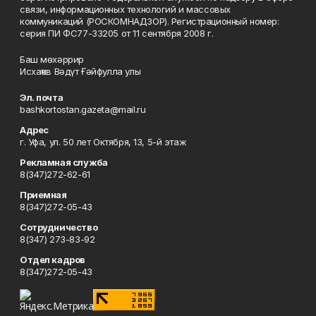
связи, информационных технологий и массовых
коммуникаций (РОСКОМНАДЗОР). Регистрационный номер:
серия ПИ ФС77-33205 от 11 сентября 2008 г.
Баш мөхәррир
Исхаҡов Вәдүт Ғәйфулла улы
Эл. почта
bashkortostan.gazeta@mail.ru
Адрес
г. Уфа, ул. 50 лет Октября, 13, 5-й этаж
Рекламная служба
8(347)272-62-61
Приемная
8(347)272-05-43
Сотрудничество
8(347) 273-83-92
Отдел кадров
8(347)272-05-43