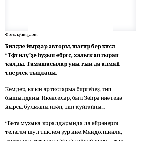
Фото: i.ytimg.com
Билдәле йырҙар авторы, шағирә бер кисәлә
“Тәфтиләү”ҙе һуҙып ебәргәс, халыҡ аптырап
ҡалды. Тамашасылар уны тын да алмай
тиерлек тыңланы.
Кемдер, ысын артистарыңа биргеһеҙ, тип
бышылданы. Икенселәр, был Зөһрә ниңә генә
йырсы булманы икән, тип ҡуйғайны...
“Бөтә музыка ҡоралдарында ла өйрәнергә
теләгем шул тиклем ҙур ине. Мандолинала,
гармунда, гитарала әҙерәк уйнай инем, – тип