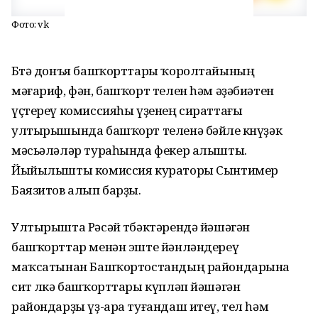
Фото: vk
Бөтә донъя башҡорттары ҡоролтайының
мәғариф, фән, башҡорт телен һәм әҙәбиәтен
үҫтереү комиссияһы үҙенең сираттағы
ултырышында башҡорт теленә бәйле көнүҙәк
мәсьәләләр тураһында фекер алышты.
Йыйылышты комиссия кураторы Сынтимер
Баязитов алып барҙы.
Ултырышта Рәсәй төбәктәрендә йәшәгән
башҡорттар менән эште йәнләндереү
маҡсатынан Башҡортостандың райондарына
сит өлкә башҡорттары күпләп йәшәгән
райондарҙы үҙ-ара туғандаш итеү, тел һәм