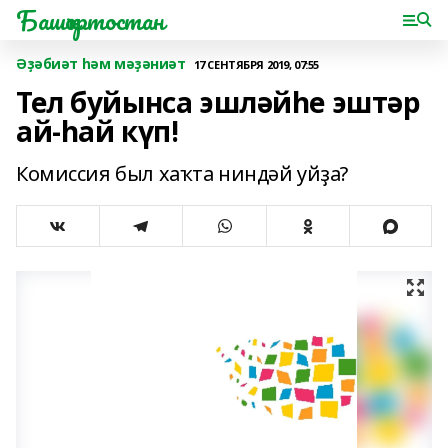
Башҡортостан
Әҙәбиәт һәм мәҙәниәт
17 СЕНТЯБРЯ 2019, 07:55
Тел буйынса эшләйһе эштәр
ай-һай күп!
Комиссия был хаҡта ниндәй уйҙа?