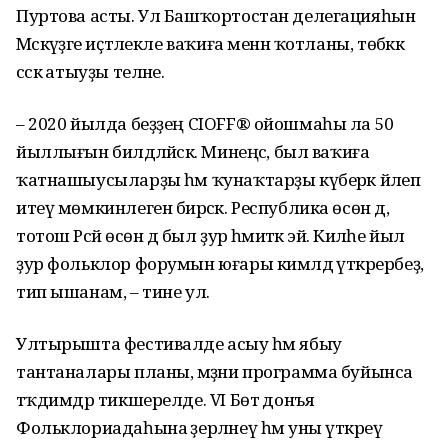
Пуртова асты. Ул Башҡортостан делегацияһын
Мәскәүҙәге иҫтәлекле ваҡиға менән ҡотланы, төбәккә
сәскә атыуҙы теләне.
– 2020 йылда беҙҙең CIOFF® ойошмаһы ла 50
йыллығын билдәләйәсәк. Минеңсә, был ваҡиға
ҡатнашыусыларҙы һәм ҡунаҡтарҙы күберәк йәлеп
итеү мөмкинлеген бирәсәк. Республика өсөн дә,
тотош Рәсәй өсөн дә был ҙур әһәмиәткә эйә. Киләһе йыл
ҙур фольклор форумын юғары кимәлдә үткәрербеҙ,
тип ышанам, – тине ул.
Ултырышта фестивалде асыу һәм ябыу
тантаналары планы, мәҙәни программа буйынса
тәҡдимдәр тикшерелде. VI Бөтә донъя
Фольклориадаһына әҙерләнеү һәм уны үткәреү