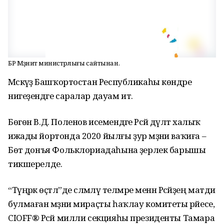
БР Мәҙәниәт министрлығы сайтынан.
Мәскәүҙә Башҡортостан Республикаһы көндәре
нигеҙендәге саралар дауам итә.
Бөгөн В.Д. Поленов исемендәге Рәсәй дәүләт халыҡ
ижады йортонда 2020 йылғы ҙур мәҙәни ваҡиға –
Бөтә донъя Фольклориадаһына әҙерлек барышы
тикшерелде.
“Түңәрәк өҫтәл”де сәләмләү телмәре менән Рәсәйҙең матди
булмаған мәҙәни мираҫты һаҡлау комитеты рәйесе,
CIOFF® Рәсәй милли секцияһы президенты Тамара