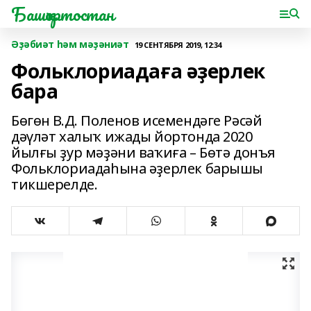
Башҡортостан
Әҙәбиәт һәм мәҙәниәт
19 СЕНТЯБРЯ 2019, 12:34
Фольклориадаға әҙерлек
бара
Бөгөн В.Д. Поленов исемендәге Рәсәй
дәүләт халыҡ ижады йортонда 2020
йылғы ҙур мәҙәни ваҡиға – Бөтә донъя
Фольклориадаһына әҙерлек барышы
тикшерелде.