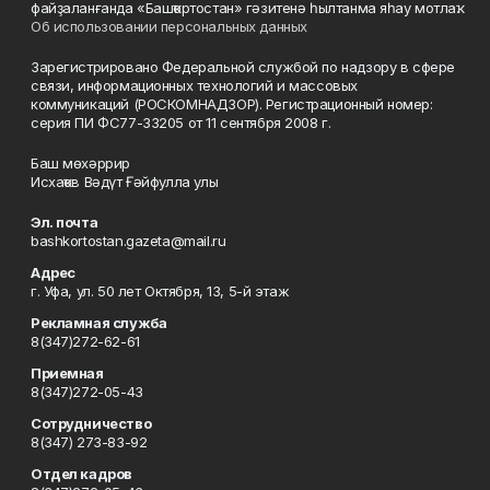
файҙаланғанда «Башҡортостан» гәзитенә һылтанма яһау мотлаҡ.
Об использовании персональных данных
Зарегистрировано Федеральной службой по надзору в сфере
связи, информационных технологий и массовых
коммуникаций (РОСКОМНАДЗОР). Регистрационный номер:
серия ПИ ФС77-33205 от 11 сентября 2008 г.
Баш мөхәррир
Исхаҡов Вәдүт Ғәйфулла улы
Эл. почта
bashkortostan.gazeta@mail.ru
Адрес
г. Уфа, ул. 50 лет Октября, 13, 5-й этаж
Рекламная служба
8(347)272-62-61
Приемная
8(347)272-05-43
Сотрудничество
8(347) 273-83-92
Отдел кадров