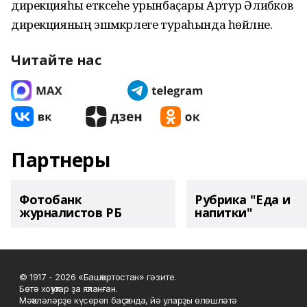
дирекцияһы етәксеһе урынбаҫары Артур Әлибәков
дирекцияның эшмәкәрлеге тураһында һөйләне.
Читайте нас
Партнеры
Фотобанк
Рубрика "Еда и
журналистов РБ
напитки"
© 1917 - 2026 «Башҡортостан» гәзите.
Бөтә хоҡуҡтар ҙа яҡланған.
Мәҡәләләрҙе күсереп баҫҡанда, йә уларҙы өлөшләтә