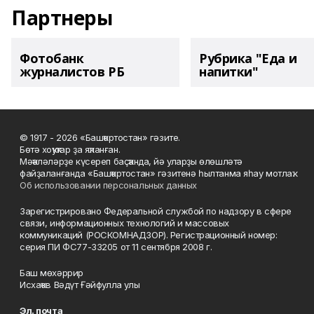
Партнеры
Фотобанк
Рубрика "Еда и
журналистов РБ
напитки"
© 1917 - 2026 «Башҡортостан» гәзите.
Бөтә хоҡуҡтар ҙа яҡланған.
Мәҡәләләрҙе күсереп баҫҡанда, йә уларҙы өлөшләтә
файҙаланғанда «Башҡортостан» гәзитенә һылтанма яһау мотлаҡ.
Об использовании персональных данных
Зарегистрировано Федеральной службой по надзору в сфере
связи, информационных технологий и массовых
коммуникаций (РОСКОМНАДЗОР). Регистрационный номер:
серия ПИ ФС77-33205 от 11 сентября 2008 г.
Баш мөхәррир
Исхаҡов Вәдүт Ғәйфулла улы
Эл. почта