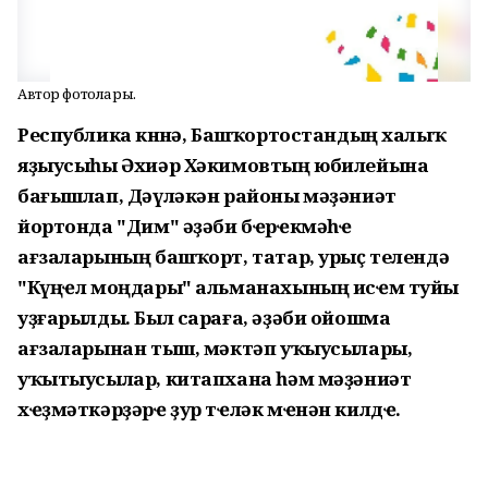
Автор фотолары.
Республика көнөнә, Башҡортостандың халыҡ
яҙыусыһы Әхиәр Хәкимовтың юбилейына
бағышлап, Дәүләкән районы мәҙәниәт
йортонда "Дим" әҙәби бҽрҽкмәһҽ
ағзаларының башҡорт, татар, урыҫ телендә
"Күңҽл моңдары" альманахының исҽм туйы
уҙғарылды. Был сараға, әҙәби ойошма
ағзаларынан тыш, мәктәп уҡыусылары,
уҡытыусылар, китапхана һәм мәҙәниәт
хҽҙмәткәрҙәрҽ ҙур тҽләк мҽнән килдҽ.