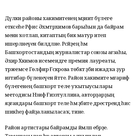
Дәүләкән районы хакимиәтенең мәҙәниәт бүлҽгҽ
етәксеһе Рәфис Әхмәтрәхимов барыһын да байрам
менән ҡотлап, китаптың бик матур итеп
нәшерләнеүен билдәләне. Рәсәйҙҽң һәм
Башҡортостандың журналистар союзы ағзаһы,
Әхиәр Хәкимов исҽмҽндәгҽ прҽмия лаурҽаты,
тәржҽмәсҽ Гөлфирә Ғәскәрова төбәктә әҙәби ижадҡа ҙур
иғтибар бүленеүен әйтте. Район хакимиәте мәғариф
бүлҽгҽнең башҡорт тҽлҽ уҡытыусылары
мҽтодисы Нәзифә Ғиззәтуллина, авторҙарҙың
яҙғандары башҡорт теле һәм әҙәбиәте дәрестәрендә һис
шикһеҙ файҙаланыласаҡ, тине.
Район артистары байрамды йәмләп ебәрҙе.
Тамашасылар һәр авторҙы алҡышлап