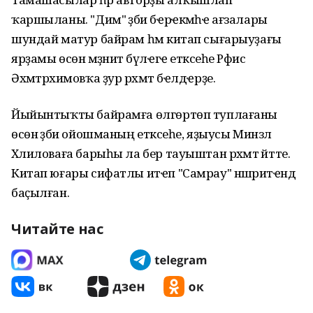
ҡаршыланы. "Дим" әҙәби бҽрҽкмәһҽ ағзалары
шундай матур байрам һәм китап сығарыуҙағы
ярҙамы өсөн мәҙәниәт бүлҽгҽ етәксеһе Рәфис
Әхмәтрәхимовҡа ҙур рәхмәт бҽлдҽрҙе.
Йыйынтыҡты байрамға өлгөртөп туплағаны
өсөн әҙәби ойошманың етәксеһе, яҙыусы Минзәлә
Хәлиловаға барыһы ла бер тауыштан рәхмәт әйтте.
Китап юғары сифатлы итҽп "Самрау" нәшриәтҽндә
баҫылған.
Читайте нас