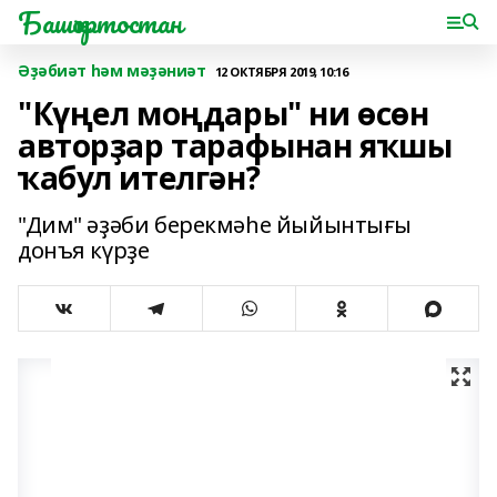
Башҡортостан
Әҙәбиәт һәм мәҙәниәт
12 ОКТЯБРЯ 2019, 10:16
"Күңел моңдары" ни өсөн
авторҙар тарафынан яҡшы
ҡабул ителгән?
"Дим" әҙәби берекмәһе йыйынтығы
донъя күрҙе