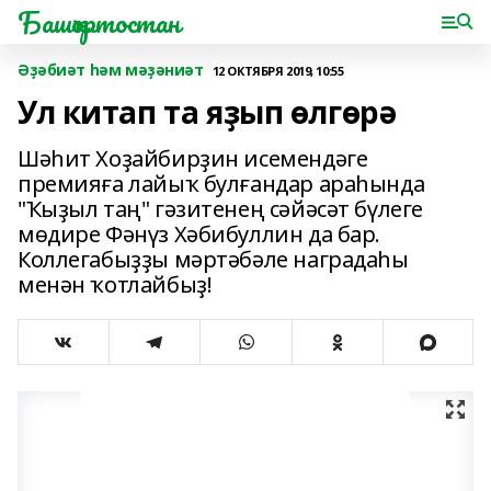
Башҡортостан
Әҙәбиәт һәм мәҙәниәт
12 ОКТЯБРЯ 2019, 10:55
Ул китап та яҙып өлгөрә
Шәһит Хоҙайбирҙин исемендәге
премияға лайыҡ булғандар араһында
"Ҡыҙыл таң" гәзитенең сәйәсәт бүлеге
мөдире Фәнүз Хәбибуллин да бар.
Коллегабыҙҙы мәртәбәле наградаһы
менән ҡотлайбыҙ!