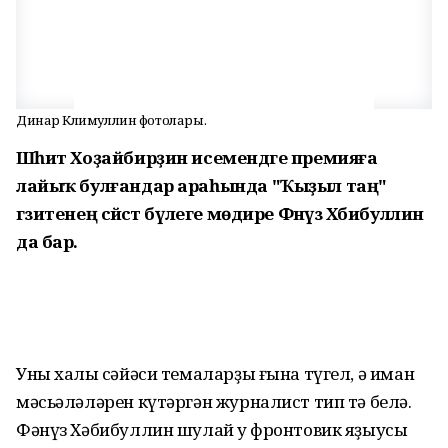
Динар Кәлимуллин фотолары.
Шәһит Хоҙайбирҙин исемендәге премияға
лайыҡ булғандар араһында "Ҡыҙыл таң"
гәзитенең сәйәсәт бүлеге мөдире Фәнүз Хәбибуллин
да бар.
Уны халыҡ сәйәси темаларҙы ғына түгел, ә иман
мәсьәләләрен күтәргән журналист тип тә белә.
Фәнүз Хәбибуллин шулай уҡ фронтовик яҙыусы