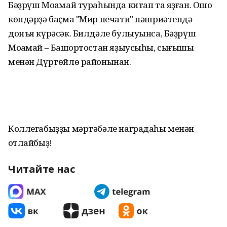
Бәҙрүш Моҡамай тураһында китап та яҙған. Ошо
көндәрҙә баҫма "Мир печати" нәшриәтендә
донъя күрәсәк. Билдәле булыуынса, Бәҙрүш
Моҡамай – Башҡортостан яҙыусыһы, сығышы
менән Дүртөйлө районынан.
Коллегабыҙҙы мәртәбәле наградаһы менән
ҡотлайбыҙ!
Читайте нас