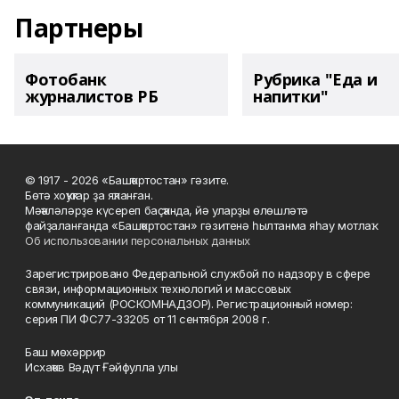
Партнеры
Фотобанк
Рубрика "Еда и
журналистов РБ
напитки"
© 1917 - 2026 «Башҡортостан» гәзите.
Бөтә хоҡуҡтар ҙа яҡланған.
Мәҡәләләрҙе күсереп баҫҡанда, йә уларҙы өлөшләтә
файҙаланғанда «Башҡортостан» гәзитенә һылтанма яһау мотлаҡ.
Об использовании персональных данных
Зарегистрировано Федеральной службой по надзору в сфере
связи, информационных технологий и массовых
коммуникаций (РОСКОМНАДЗОР). Регистрационный номер:
серия ПИ ФС77-33205 от 11 сентября 2008 г.
Баш мөхәррир
Исхаҡов Вәдүт Ғәйфулла улы