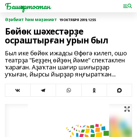
Башҡортостан
Әҙәбиәт һәм мәҙәниәт
19 ОКТЯБРЯ 2019, 12:55
Бөйөк шәхестәрҙе
осраштырған урын был
Был ике бөйөк ижадсы Өфөгә килеп, ошо
театрҙа "Беҙҙең өйҙөң йәме" спектаклен
ҡараған. Аҙаҡтан шағир шиғырҙар
уҡыған, йырсы йырҙар яңғыратҡан...