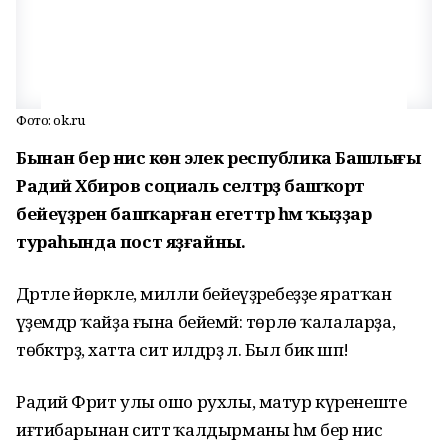
Фото: ok.ru
Бынан бер нисә көн элек республика Башлығы
Радий Хәбиров социаль селтәрҙә башҡорт
бейеүҙәрен башҡарған егеттәр һәм ҡыҙҙар
тураһында пост яҙғайны.
Дәртле йөрәкле, милли бейеүҙәребеҙҙе яратҡан
әүҙемдәр ҡайҙа ғына бейемәй: төрлө ҡалаларҙа,
төбәктәрҙә, хатта сит илдәрҙә лә. Был бик шәп!
Радий Фәрит улы ошо рухлы, матур күренеште
иғтибарынан ситтә ҡалдырманы һәм бер нисә