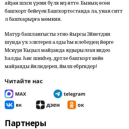
айҙан шәхсән үҙенән бүләк вәғәҙә итте. Бының өсөн
башҡорт бейеүен Башҡортостанда ла, унан ситтә
лә башҡарырға мөмкин.
Матур башланғысты этно-йырсы Зәйнетдин
шунда уҡ эләктереп алды һәм илебеҙҙең йөрәге
Мәскәүҙән Ҡыҙыл майҙанда яҙҙырылған видео
һалды. Һис шикһеҙ, дәртле башҡорт көйө
майҙанды йәнләндереп, йәмләп ебәргәндер!
Читайте нас
Партнеры