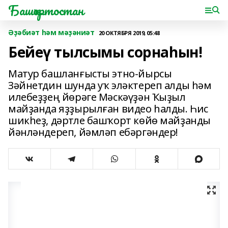
Башҡортостан
Әҙәбиәт һәм мәҙәниәт
20 ОКТЯБРЯ 2019, 05:48
Бейеү тылсымы сорнаһын!
Матур башланғысты этно-йырсы
Зәйнетдин шунда уҡ эләктереп алды һәм
илебеҙҙең йөрәге Мәскәүҙән Ҡыҙыл
майҙанда яҙҙырылған видео һалды. Һис
шикһеҙ, дәртле башҡорт көйө майҙанды
йәнләндереп, йәмләп ебәргәндер!