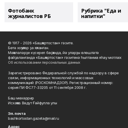
Фотобанк
Рубрика "Еда и
журналистов РБ
напитки"
© 1917 - 2026 «Башҡортостан» гәзите.
Бөтә хоҡуҡтар ҙа яҡланған.
Мәҡәләләрҙе күсереп баҫҡанда, йә уларҙы өлөшләтә
файҙаланғанда «Башҡортостан» гәзитенә һылтанма яһау мотлаҡ.
Об использовании персональных данных
Зарегистрировано Федеральной службой по надзору в сфере
связи, информационных технологий и массовых
коммуникаций (РОСКОМНАДЗОР). Регистрационный номер:
серия ПИ ФС77-33205 от 11 сентября 2008 г.
Баш мөхәррир
Исхаҡов Вәдүт Ғәйфулла улы
Эл. почта
bashkortostan.gazeta@mail.ru
Адрес