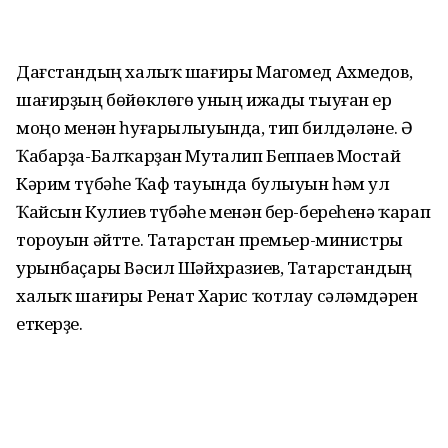
Дағстандың халыҡ шағиры Магомед Ахмедов,
шағирҙың бөйөклөгө уның ижады тыуған ер
моңо менән һуғарылыуында, тип билдәләне. Ә
Ҡабарҙа-Балҡарҙан Муталип Беппаев Мостай
Кәрим түбәһе Ҡаф тауында булыуын һәм ул
Ҡайсын Кулиев түбәһе менән бер-береһенә ҡарап
тороуын әйтте. Татарстан премьер-министры
урынбаҫары Вәсил Шәйхразиев, Татарстандың
халыҡ шағиры Ренат Харис ҡотлау сәләмдәрен
еткерҙе.