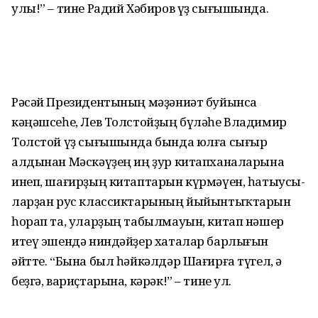
улы!” – тине Радий Хәбиров үҙ сығышында.
Рәсәй Президентының мәҙәниәт буйынса
кәңәшсеһе, Лев Толстойҙың бүләһе Владимир
Толстой үҙ сығышында бында юлға сығыр
алдынан Мәскәүҙең иң ҙур китапханаларына
инеп, шағир­ҙың китаптарын күрмәүен, һатыусы­
ларҙан рус классиктарының йыйынтыҡтарын
һорап та, уларҙың табылмауын, китап нәшер
итеү эшендә ниндәйҙер хаталар барлығын
әйтте. “Бына был һәйкәлдәр Шағирға түгел, ә
беҙгә, вариҫтарына, кәрәк!” – тине ул.