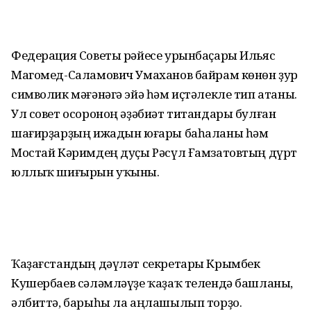
Федерация Советы рәйесе урынбаҫары Ильяс
Магомед-Саламович Умаханов байрам көнөн ҙур
символик мәғәнәгә эйә һәм иҫтәлекле тип атаны.
Ул совет осороноң әҙәбиәт титандары булған
шағирҙарҙың ижадын юғары баһаланы һәм
Мостай Кәримдең дуҫы Рәсүл Ғамзатовтың дүрт
юллыҡ шиғырын уҡыны.
Ҡаҙағстандың дәүләт секретары Крымбек
Кушербаев сәләмләүҙе ҡаҙаҡ телендә башланы,
әлбиттә, барыһы ла аңлашылып торҙо.