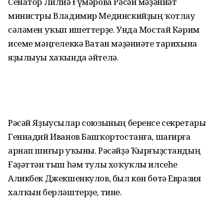
Сенатор Лилиә Ғүмәрова Рәсәй мәҙәниәт
министры Владимир Мединскийҙың ҡотлау
сәләмен уҡып ишеттерҙе. Унда Мостай Кәрим
исеме мәңгелеккә Ватан мәҙәниәте тарихына
яҙылыуы хаҡында әйтелә.
Рәсәй Яҙыусылар союзының беренсе секретары
Геннадий Иванов Башҡортостанға, шағирға
арнап шиғыр уҡыны. Рәсәйҙә Ҡырғыҙстандың
Ғәҙәттән тыш һәм тулы хоҡуҡлы илсеһе
Аликбек Джекшенкулов, был көн бөтә Евразия
халҡын берләштерҙе, тине.