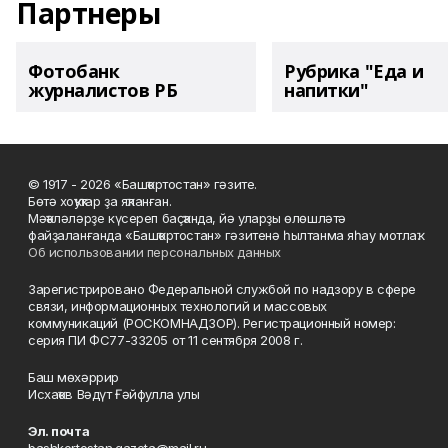
Партнеры
Фотобанк
Рубрика "Еда и
журналистов РБ
напитки"
© 1917 - 2026 «Башҡортостан» гәзите.
Бөтә хоҡуҡтар ҙа яҡланған.
Мәҡәләләрҙе күсереп баҫҡанда, йә уларҙы өлөшләтә
файҙаланғанда «Башҡортостан» гәзитенә һылтанма яһау мотлаҡ.
Об использовании персональных данных
Зарегистрировано Федеральной службой по надзору в сфере
связи, информационных технологий и массовых
коммуникаций (РОСКОМНАДЗОР). Регистрационный номер:
серия ПИ ФС77-33205 от 11 сентября 2008 г.
Баш мөхәррир
Исхаҡов Вәдүт Ғәйфулла улы
Эл. почта