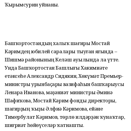
Ҡырымсурин уйнаны.
Башҡортостандың халыҡ шағиры Мостай
Кәримдең юбилей саралары тыуған яғында –
Шишмә районының Келәш ауылында ла үтте.
Унда Башҡортостан Башлығы Хакимиәте
етәксеһе Александр Сидякин, Хөкүмәт Премьер-
министры урынбаҫары вазифаһын башҡарыусы
Ленара Иванова, мәҙәниәт министры Әминә
Шафиҡова, Мостай Кәрим фонды директоры,
шағирҙың ҡыҙы Әлфиә Кәримова, ейәне
Тимербулат Кәримов, төрлө илдәрҙән ҡунаҡтар,
шиғриәт һөйөүселәр ҡатнашты.