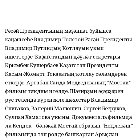
Рәсәй Президентының мәҙәниәт буйынса
кәңәшсеһе Владимир Толстой Рәсәй Президенты
Владимир Путиндың Ҡотлауын уҡып
ишеттерҙе. Ҡаҙағстандың дәүләт секретары
Крымбек Кушербаев Ҡаҙағстан Президенты
Касым-Жомарт Токаевтың ҡотлау сәләмдәрен
еткерҙе. Артабан Саида Медведеваның “Мостай”
фильмы тәҡдим ителде. Шағирҙың әҫәрҙәрен
рус телендә күренекле шәхестәр Владимир
Спиваков, Валерий Малюшин, Сергей Безруков,
Сулпан Хаматова уҡыны. Документаль фильмда
ла Кендек – бәләкәй Мостай образын “Һеңлекәш”
фильмында төп ролде башҡарған Арыҫлан