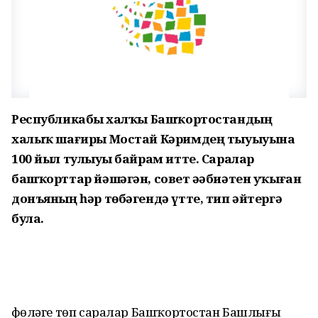
Республикабыҙ халҡы Башҡортостандың
халыҡ шағиры Мостай Кәримдең тыуыуына
100 йыл тулыуҙы байрам итте. Саралар
башҡорттар йәшәгән, совет әҙәбиәтен уҡыған
донъяның һәр төбәгендә үтте, тип әйтергә
була.
Өфөләге төп саралар Башҡортостан Баш­лығы