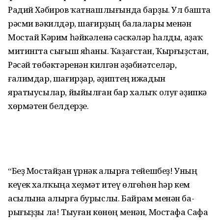
Радий Хәбиров ҡатнашлығында барҙы. Ул башта
рәсми вәкилдәр, шағирҙың балалары менән
Мостай Кәрим һәйкәленә сәскәләр һалды, аҙаҡ
митингта сығыш яһаны. Ҡаҙағстан, Ҡыр­ғыҙс­тан,
Рәсәй төбәктәренән килгән әҙәбиәтсе­ләр,
ғалимдар, шағирҙар, әҙиптең ижадын
яратыусылар, йыйылған бар халыҡ олуғ әҙипкә
хөрмәтен белдерҙе.
“Беҙ Мостайҙан үрнәк алырға тейешбеҙ! Уның
кеүек халҡыңа хеҙмәт итеү өлгөһөн һәр кем
асылына алырға бурыслы. Байрам менән ба­
рығыҙҙы ла! Тыуған көнөң менән, Мостафа Са­фа