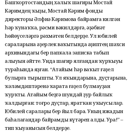
Башҡортостандың халыҡ шағиры Мостай
Кәримдең ҡыҙы, Мостай Кәрим фонды
директоры Әлфиә Кәримова байрамға килгән
һәр ҡу­наҡҡа, рәсми вәкилдәргә, әҙәбиәт
һөйөүселәр­гә рәхмәтен белдерҙе. Ул юбилей
сараларына әҙерлек ваҡытында әҙиптең шәхси
архивындағы бер папкала записка табып
алыуын әйтте. Унда шағир ялғандан ҡурҡыуы
тураһында яҙған. “Ата­йым һәр ваҡыт ғәҙел
булырға тырышты. Ул яҡын­дарына, дуҫтарына,
ҡәләмдәштәренә ҡа­рата ғәҙел булмауҙан
ҡурҡты. Атайым беҙгә шун­дай ҙур байлыҡ
ҡалдырған: тоғро дуҫтар, яратҡан уҡыусылар.
Юбилей саралары бер йыл бара. Уның ижадын
баһалағандар байрам­ды күтәреп алды. Ура!” –
тип ҡыуанысын белдерҙе.