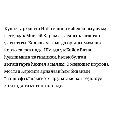
Ҡунаҡтар башта Илһам шишмәһенән һыу ауыҙ
итте, аҙаҡ Мостай Кәрим аллеяһына ағастар
ултыртты. Келәш ауылында өр-яңы мәҙәниәт
йорто сафҡа инде. Шунда уҡ Бөйөк Ватан
һуғышында ҡатнашҡан, һәләк булған
яҡташтарға һәйкәл асылды. Ә мәҙәниәт йортона
Мостай Кәримгә арналған һәм бинаның
“Башнефть” йәмғиәте ярҙамы менән төҙөлөүе
хаҡында таҡтаташ эленде.