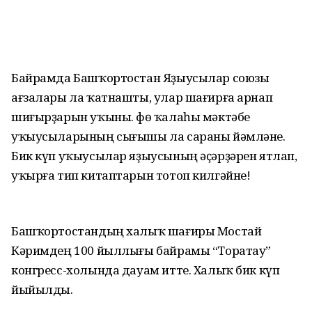
Байрамда Башҡортостан Яҙыусылар союзы
ағзалары ла ҡатнашты, улар шағирға арнап
шиғырҙарын уҡыны. Өфө ҡалаһы мәктәбе
уҡыусыларының сығышы ла сараны йәмләне.
Бик күп уҡыусылар яҙыусының әҫәрҙәрен ятлап,
уҡырға тип китаптарын тотоп килгәйне!
Башҡортостандың халыҡ шағиры Мостай
Кәримдең 100 йыллығы байрамы “Торатау”
конгресс-холында дауам итте. Халыҡ бик күп
йыйылды.