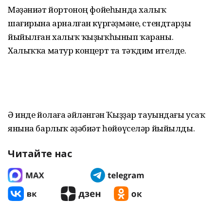
Мәҙәниәт йортоноң фойеһында халыҡ
шағирына арналған күргәҙмәне, стендтарҙы
йыйылған халыҡ ҡыҙыҡһынып ҡараны.
Халыҡҡа матур концерт та тәҡдим ителде.
Ә инде йолаға әйләнгән Ҡыҙҙар тауындағы усаҡ
янына барлыҡ әҙәбиәт һөйөүселәр йыйылды.
Читайте нас