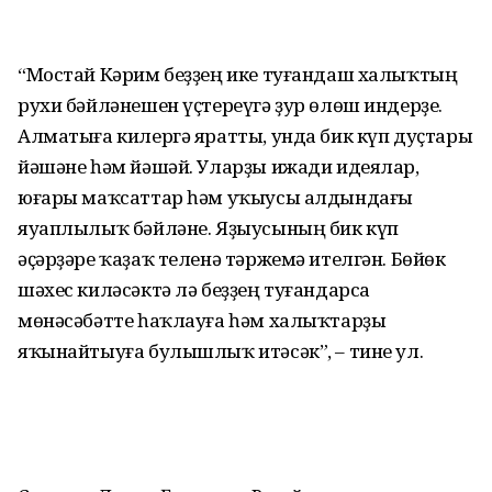
“Мостай Кәрим беҙҙең ике туғандаш халыҡтың
рухи бәйләнешен үҫтереүгә ҙур өлөш индерҙе.
Алматыға килергә яратты, унда бик күп дуҫтары
йәшәне һәм йәшәй. Уларҙы ижади идеялар,
юғары маҡсаттар һәм уҡыусы алдындағы
яуаплылыҡ бәйләне. Яҙыусының бик күп
әҫәрҙәре ҡаҙаҡ теленә тәржемә ителгән. Бөйөк
шәхес киләсәктә лә беҙҙең туғандарса
мөнәсәбәтте һаҡлауға һәм халыҡтарҙы
яҡынайтыуға булышлыҡ итәсәк”, – тине ул.