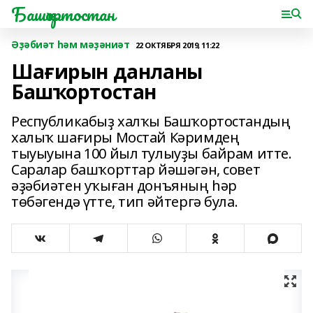
Башҡортостан
Әҙәбиәт һәм мәҙәниәт
22 ОКТЯБРЯ 2019, 11:22
Шағирын данланы
Башҡортостан
Республикабыҙ халҡы Башҡортостандың
халыҡ шағиры Мостай Кәримдең
тыуыуына 100 йыл тулыуҙы байрам итте.
Саралар башҡорттар йәшәгән, совет
әҙәбиәтен уҡыған донъяның һәр
төбәгендә үтте, тип әйтергә була.