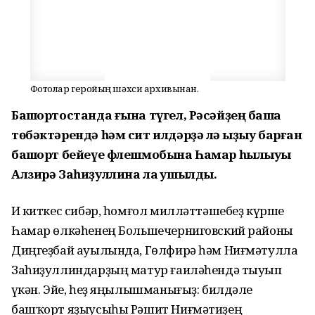
Фотолар геройҙың шәхси архивынан.
Башҡортостанда ғына түгел, Рәсәйҙең башҡа
төбәктәрендә һәм сит илдәрҙә лә ҡыҙыу барған
башҡорт бейеүе флешмобына Һамар һылыуы
Алзирә Заһиҙуллина ла ҡушылды.
Иҫ киткес сибәр, һомғол милләттәшебеҙ күрше
Һамар өлкәһенең Большечерниговский районы
Диңгеҙбай ауылында, Гөлфирә һәм Ниғмәтулла
Заһиҙуллиндарҙың матур ғаиләһендә тыуып
үҫкән. Эйе, һеҙ яңылышманығыҙ: билдәле
башҡорт яҙыусыһы Рәшит Ниғмәтиҙең