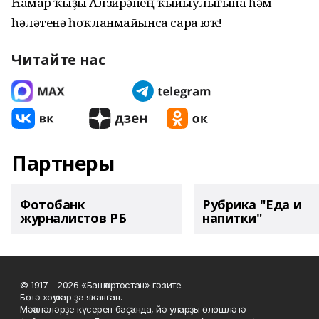
Һамар ҡыҙы Алзирәнең ҡыйыулығына һәм
һәләтенә һоҡланмайынса сара юҡ!
Читайте нас
Партнеры
Фотобанк
Рубрика "Еда и
журналистов РБ
напитки"
© 1917 - 2026 «Башҡортостан» гәзите.
Бөтә хоҡуҡтар ҙа яҡланған.
Мәҡәләләрҙе күсереп баҫҡанда, йә уларҙы өлөшләтә