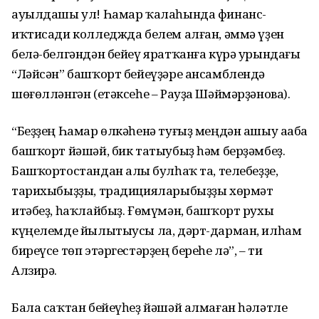
ауылдашы ул! Һамар ҡалаһында финанс-
иҡтисади колледжда белем алған, әммә үҙен
белә-белгәндән бейеү яратҡанға күрә урындағы
“Ләйсән” башҡорт бейеүҙәре ансамблендә
шөғөлләнгән (етәксеһе – Рауҙа Шәймәрҙәнова).
“Беҙҙең Һамар өлкәһенә туғыҙ меңдән ашыу аҫаба
башҡорт йәшәй, бик татыубыҙ һәм берҙәмбеҙ.
Башҡортостандан алыҫ булһаҡ та, телебеҙҙе,
тарихыбыҙҙы, традицияларыбыҙҙы хөрмәт
итәбеҙ, һаҡлайбыҙ. Ғөмүмән, башҡорт рухы
күңелемде йылытыусы ла, дәрт-дарман, илһам
биреүсе төп этәргестәрҙең береһе лә”, – ти
Алзирә.
Бала саҡтан бейеүһеҙ йәшәй алмаған һәләтле