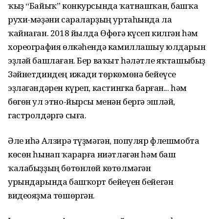
ҡыҙ “Байыҡ” конкурсында ҡатнашҡан, башҡа
рухи-мәҙәни сараларҙың уртаһында ла
ҡайнаған. 2018 йылда Өфөгә күсеп килгән һәм
хореография өлкәһендә камиллашыу юлдарын
эҙләй башлаған. Бер ваҡыт һәләтле яҡташыбыҙ
Зәйнетдиндең ижади төркөмөнә бейеүсе
эҙләгәндәрен күреп, кастингка барған... һәм
бөгөн ул этно-йырсы менән бергә эшләй,
гастролдәргә сыға.
Әле иһә Алзирә түҙмәгән, популяр флешмобта
көсөн һынап ҡарарға ниәтләгән һәм баш
ҡалабыҙҙың бөтөнлөй көтөлмәгән
урындарында башҡорт бейеүен бейегән
видеояҙма төшөргән.