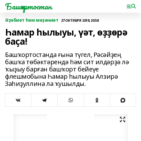
Башҡортостан
Әҙәбиәт һәм мәҙәниәт
27 ОКТЯБРЯ 2019, 20:58
Һамар һылыуы, үәт, өҙҙөрә
баҫа!
Башҡортостанда ғына түгел, Рәсәйҙең
башҡа төбәктәрендә һәм сит илдәрҙә лә
ҡыҙыу барған башҡорт бейеүе
флешмобына Һамар һылыуы Алзирә
Заһиҙуллина ла ҡушылды.