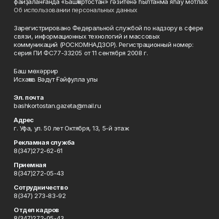
файҙаланғанда «Башҡортостан» гәзитенә һылтанма яһау мотлаҡ.
Об использовании персональных данных
Зарегистрировано Федеральной службой по надзору в сфере
связи, информационных технологий и массовых
коммуникаций (РОСКОМНАДЗОР). Регистрационный номер:
серия ПИ ФС77-33205 от 11 сентября 2008 г.
Баш мөхәррир
Исхаҡов Вәдүт Ғәйфулла улы
Эл. почта
bashkortostan.gazeta@mail.ru
Адрес
г. Уфа, ул. 50 лет Октября, 13, 5-й этаж
Рекламная служба
8(347)272-62-61
Приемная
8(347)272-05-43
Сотрудничество
8(347) 273-83-92
Отдел кадров
8(347)272-05-43