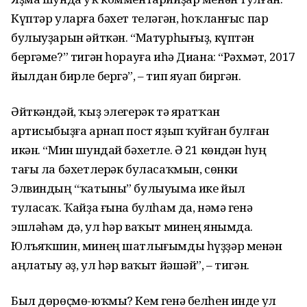
Күптәр уларға бәхет теләгән, һоҡланғыс пар
булыуҙарын әйткән. “Матурһығыҙ, күптән
бергәме?” тигән һорауға иһә Диана: “Рәхмәт, 2017
йылдан бирле бергә”, – тип яуап биргән.
Әйткәндәй, ҡыҙ элегерәк тә яратҡан
артисыбыҙға арнап пост яҙып ҡуйған булған
икән. “Мин шундай бәхетле. Ә 21 көндән һуң
тағы ла бәхетлерәк буласаҡмын, сөнки
Элвиндың “ҡатыны” булыуыма ике йыл
туласаҡ. Ҡайҙа ғына булһам да, нәмә генә
эшләһәм дә, ул һәр ваҡыт минең янымда.
Юлъяҡшин, минең шатлығымды һүҙҙәр менән
аңлатыу әҙ, ул һәр ваҡыт йәшәй”, – тигән.
Был дөрөҫмө-юҡмы? Кем генә белһен инде ул