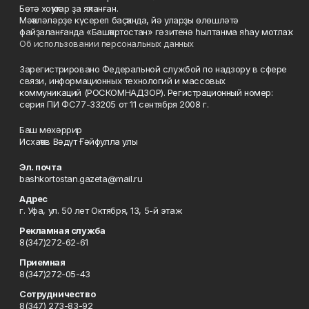
Бөтә хоҡуҡтар ҙа яҡланған.
Мәҡәләләрҙе күсереп баҫҡанда, йә уларҙы өлөшләтә
файҙаланғанда «Башҡортостан» гәзитенә һылтанма яһау мотлаҡ.
Об использовании персональных данных
Зарегистрировано Федеральной службой по надзору в сфере
связи, информационных технологий и массовых
коммуникаций (РОСКОМНАДЗОР). Регистрационный номер:
серия ПИ ФС77-33205 от 11 сентября 2008 г.
Баш мөхәррир
Исхаҡов Вәдүт Ғәйфулла улы
Эл. почта
bashkortostan.gazeta@mail.ru
Адрес
г. Уфа, ул. 50 лет Октября, 13, 5-й этаж
Рекламная служба
8(347)272-62-61
Приемная
8(347)272-05-43
Сотрудничество
8(347) 273-83-92