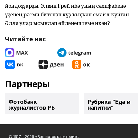
йондоҙҙарҙы. Элвин Грей иһә уның сәхифәһенә
үҙенең рәсми битенән күҙ ҡыҫҡан смайл ҡуйған.
Әллә улар ысынлап өйләнештеме икән?
Читайте нас
Партнеры
Фотобанк
Рубрика "Еда и
журналистов РБ
напитки"
© 1917 - 2026 «Башҡортостан» гәзите.