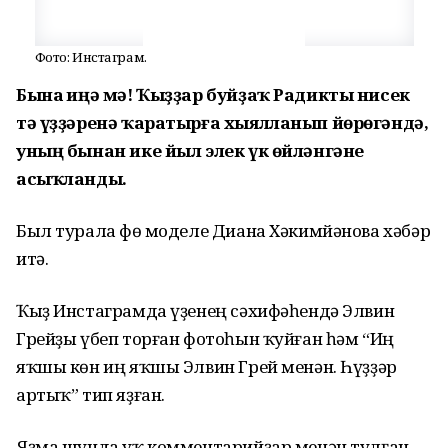
Фото: Инстаграм.
Бына һиңә мә! Ҡыҙҙар буйҙаҡ Радикты нисек
тә үҙҙәренә ҡаратырға хыялланып йөрөгәндә,
уның бынан ике йыл элек үк өйләнгәне
асыҡланды.
Был турала Өфө моделе Диана Хәкимйәнова хәбәр
итә.
Ҡыҙ Инстаграмда үҙенең сәхифәһендә Элвин
Грейҙы үбеп торған фотоһын ҡуйған һәм “Иң
яҡшы көн иң яҡшы Элвин Грей менән. Һүҙҙәр
артыҡ” тип яҙған.
Яҙма шунда уҡ комментарийҙар менән тулған.