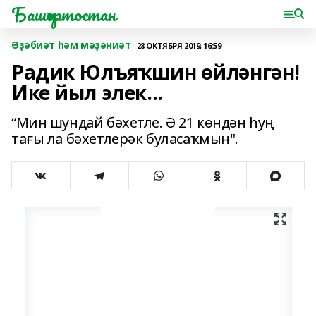
Башҡортостан
Әҙәбиәт һәм мәҙәниәт
28 ОКТЯБРЯ 2019, 16:59
Радик Юлъяҡшин өйләнгән!
Ике йыл элек...
“Мин шундай бәхетле. Ә 21 көндән һуң
тағы ла бәхетлерәк буласаҡмын".