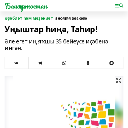
Башҡортостан
Әҙәбиәт һәм мәҙәниәт
5 НОЯБРЯ 2019, 09:50
Уңыштар һиңә, Таһир!
Әле егет иң яҡшы 35 бейеүсе иҫәбенә
ингән.