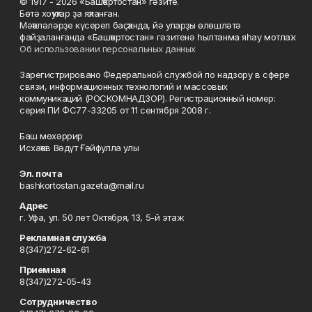
© 1917 - 2026 «Башҡортостан» гәзите.
Бөтә хоҡуҡтар ҙа яҡланған.
Мәҡәләләрҙе күсереп баҫҡанда, йә уларҙы өлөшләтә
файҙаланғанда «Башҡортостан» гәзитенә һылтанма яһау мотлаҡ.
Об использовании персональных данных
Зарегистрировано Федеральной службой по надзору в сфере
связи, информационных технологий и массовых
коммуникаций (РОСКОМНАДЗОР). Регистрационный номер:
серия ПИ ФС77-33205 от 11 сентября 2008 г.
Баш мөхәррир
Исхаҡов Вәдүт Ғәйфулла улы
Эл. почта
bashkortostan.gazeta@mail.ru
Адрес
г. Уфа, ул. 50 лет Октября, 13, 5-й этаж
Рекламная служба
8(347)272-62-61
Приемная
8(347)272-05-43
Сотрудничество