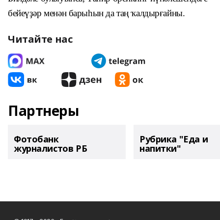
бейеүҙәр менән барыһын да таң ҡалдырғайны.
Читайте нас
Партнеры
Фотобанк
Рубрика "Еда и
журналистов РБ
напитки"