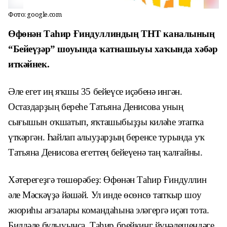
Фото: google.com
Өфөнән Таһир Ғиндуллиндың ТНТ каналының
“
Бейеүҙәр
”
шоуында ҡатнашыуы хаҡында хәбәр
иткәйнек.
Әле егет иң яҡшы 35 бейеүсе иҫәбенә ингән.
Остаздарҙың береһе Татьяна Денисова уның
сығышын оҡшатып, яҡташыбыҙҙы киләһе этапҡа
үткәргән. Һайлап алыуҙарҙың беренсе турында уҡ
Татьяна Денисова егеттең бейеүенә таң ҡалғайны.
Хәтерегеҙгә төшөрәбеҙ:
Өфөнән
Таһир Ғиндуллин
әле Мәскәүҙә йәшәй. Ул
инде
өсөнсө тапҡыр шоу
жюриһы ағзалары командаһына эләгергә иҫәп тота.
Б
илдәле булыуынса
, Таһир брейкинг йүнәлешендәге