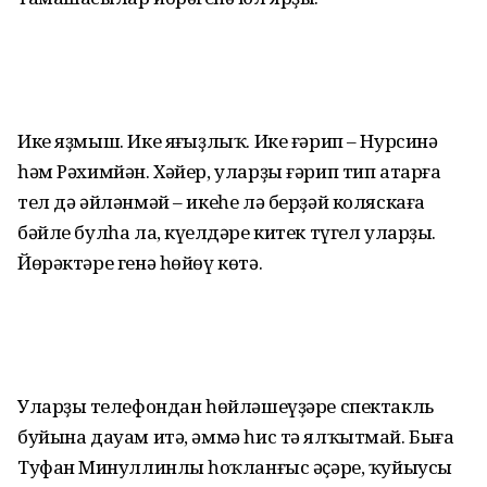
Ике яҙмыш. Ике яңғыҙлыҡ. Ике ғәрип – Нурсинә
һәм Рәхимйән. Хәйер, уларҙы ғәрип тип атарға
тел дә әйләнмәй – икеһе лә берҙәй коляскаға
бәйле булһа ла, күңелдәре китек түгел уларҙың.
Йөрәктәре генә һөйөү көтә.
Уларҙың телефондан һөйләшеүҙәре спектакль
буйына дауам итә, әммә һис тә ялҡытмай. Быға
Туфан Миңнуллинлың һоҡланғыс әҫәре, ҡуйыусы