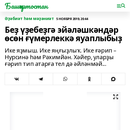
Башҡортостан
Әҙәбиәт һәм мәҙәниәт
5 НОЯБРЯ 2019, 20:44
Беҙ үҙебеҙгә эйәләшкәндәр
өсөн ғүмерлеккә яуаплыбыҙ
Ике яҙмыш. Ике яңғыҙлыҡ. Ике ғәрип –
Нурсинә һәм Рәхимйән. Хәйер, уларҙы
ғәрип тип атарға тел дә әйләнмәй...