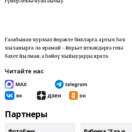
ғүмерлеккә яуаплыбыҙ.
Ғазабынан ҡурҡып йөрәкте бикләргә, артыҡ һаҡ
ҡыланырға ла ярамай – йөрьәт иткәндәргә генә
бәхет йылмая, ә һөйөү ҡыйыуҙарҙы ярата.
Читайте нас
Партнеры
Фотобанк
Рубрика "Еда и