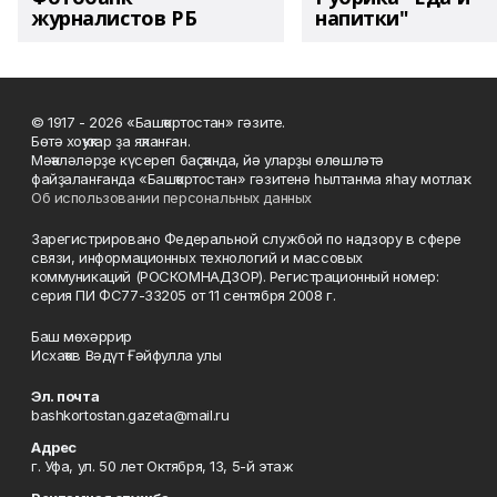
журналистов РБ
напитки"
© 1917 - 2026 «Башҡортостан» гәзите.
Бөтә хоҡуҡтар ҙа яҡланған.
Мәҡәләләрҙе күсереп баҫҡанда, йә уларҙы өлөшләтә
файҙаланғанда «Башҡортостан» гәзитенә һылтанма яһау мотлаҡ.
Об использовании персональных данных
Зарегистрировано Федеральной службой по надзору в сфере
связи, информационных технологий и массовых
коммуникаций (РОСКОМНАДЗОР). Регистрационный номер:
серия ПИ ФС77-33205 от 11 сентября 2008 г.
Баш мөхәррир
Исхаҡов Вәдүт Ғәйфулла улы
Эл. почта
bashkortostan.gazeta@mail.ru
Адрес
г. Уфа, ул. 50 лет Октября, 13, 5-й этаж