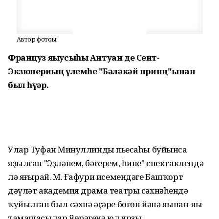
Автор фотоһы.
Француз яҙыусыһы Антуан де Сент-
Экзюпериҙың үлемһеҙ "Бәләкәй принц"ынан
был һүҙҙәр.
Улар Туфан Миңнуллиндың пьесаһы буйынса
яҙылған "Эҙләнем, бәғерем, һине" спектаклендә
лә яңғырай. М. Ғафури исемендәге Башҡорт
дәүләт академия драма театры сәхнәһендә
ҡуйылған был сәхнә әҫәре бөгөн йәнә яңынан-яңы
тамашасылар йөрәгенә юл ярҙы.