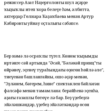
режиссер Азат Нәҙерғоловтың шул әҫәрҙе
ҡыҙыҡлы итеп ҡора белеүе һәм, әлбиттә,
актерҙар Гөлнара Ҡаҙаҡбаева менән Артур
Кәбировтың уйнау оҫталығы сәбәпсе.
Бер нәмә лә осраҡлы түгел. Көнөм ҡыҙымдың
иртәнге сәй артында "Әсәй, "Бәләкәй принц"тың
өйрәнеү, эҫенеү тураһындағы өҙөгөн һөйлә әле",
тиеүенән башланғайны, ошо әҫәр менән,
"Эҙләнем, бәғерем, һине" спектаклен бәйләгән
фәлсәфә менән тамамлана: берәйһенә эҫенһәң,
аҙағы ғазаплы бөтөүе лә бар. Беҙ үҙебеҙгә
эйәләшкәндәр, үҙебеҙ эйәләткәндәр өсөн