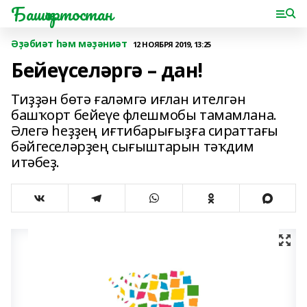
Башҡортостан
Әҙәбиәт һәм мәҙәниәт
12 НОЯБРЯ 2019, 13:25
Бейеүселәргә – дан!
Тиҙҙән бөтә ғаләмгә иғлан ителгән
башҡорт бейеүе флешмобы тамамлана.
Әлегә һеҙҙең иғтибарығыҙға сираттағы
бәйгеселәрҙең сығыштарын тәҡдим
итәбеҙ.