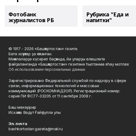
Фотобанк
Рубрика "Еда и
журналистов РБ
напитки"
© 1917 - 2026 «Башҡортостан» гәзите.
Бөтә хоҡуҡтар ҙа яҡланған.
Мәҡәләләрҙе күсереп баҫҡанда, йә уларҙы өлөшләтә
файҙаланғанда «Башҡортостан» гәзитенә һылтанма яһау мотлаҡ.
Об использовании персональных данных
Зарегистрировано Федеральной службой по надзору в сфере
связи, информационных технологий и массовых
коммуникаций (РОСКОМНАДЗОР). Регистрационный номер:
серия ПИ ФС77-33205 от 11 сентября 2008 г.
Баш мөхәррир
Исхаҡов Вәдүт Ғәйфулла улы
Эл. почта
bashkortostan.gazeta@mail.ru