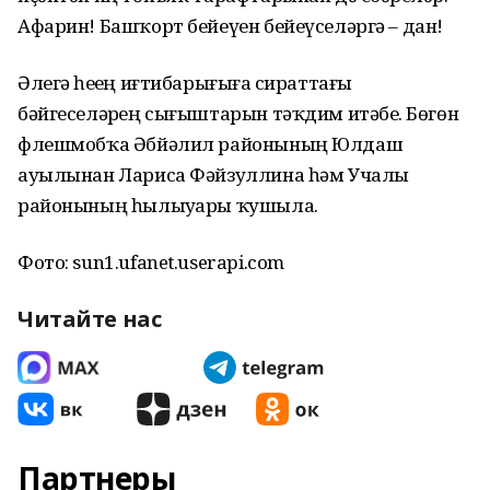
Афарин! Башҡорт бейеүен бейеүселәргә – дан!
Әлегә һеҙҙең иғтибарығыҙға сираттағы
бәйгеселәрҙең сығыштарын тәҡдим итәбеҙ. Бөгөн
флешмобҡа Әбйәлил районының Юлдаш
ауылынан Лариса Фәйзуллина һәм Учалы
районының һылыуҙары ҡушыла.
Фото: sun1.ufanet.userapi.com
Читайте нас
Партнеры