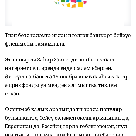
Тиҙҙән бөтә ғаләмгә иғлан ителгән башҡорт бейеүе
флешмобы тамамлана.
Этно-йырсы Заһир Зәйнетдинов был хаҡта
интернет селтәрендә видеосәләм ебәргән.
Әйтеүенсә, бәйгегә 15 ноябрҙә йомғаҡ яһаясаҡтар,
ә приз фонды ун меңдән алтмышҡа тиклем
еткән.
Флешмоб халыҡ араһында тиҙ арала популяр
булып китте, бейеү сәләмен океан аръяғынан да,
Европанан да, Рәсәйҙең төрлө төбәктәренән, шул
иҫәптән иң төнъяҡ тарафтарынан дә ебәрҙеләр.