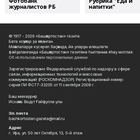
Фотобанк
Рубрика "Еда и
журналистов РБ
напитки"
© 1917 - 2026 «Башҡортостан» гәзите.
Бөтә хоҡуҡтар ҙа яҡланған.
Мәҡәләләрҙе күсереп баҫҡанда, йә уларҙы өлөшләтә
файҙаланғанда «Башҡортостан» гәзитенә һылтанма яһау мотлаҡ.
Об использовании персональных данных
Зарегистрировано Федеральной службой по надзору в сфере
связи, информационных технологий и массовых
коммуникаций (РОСКОМНАДЗОР). Регистрационный номер:
серия ПИ ФС77-33205 от 11 сентября 2008 г.
Баш мөхәррир
Исхаҡов Вәдүт Ғәйфулла улы
Эл. почта
bashkortostan.gazeta@mail.ru
Адрес
г. Уфа, ул. 50 лет Октября, 13, 5-й этаж