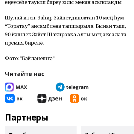
еңеүсеһе тауыш биреү юлы менән асыҡланды.
Шулай итеп, Заһир Зәйнетдиновтан 10 мең һум
“Торатау” ансамбленә тапшырыла. Бынан тыш,
90 йәшлек Зәйет Шакировҡа алты мең аҡсалата
премия бирелә.
Фото: "Бәйләнештә".
Читайте нас
Партнеры