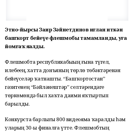
Этно-йырсы Заһир Зәйнетдинов иғлан иткән
башҡорт бейеүе флешмобы тамамланды, уға
йомғаҡ яһалды.
Флешмобта республикабыҙҙың ғына түгел,
илебеҙҙең, хатта донъяның төрлө төбәктәренән
бейеүселәр ҡатнашты. “Башҡортостан”
гәзитенең “Бәйләнештәр” селтәрендәге
төркөмөндә был хаҡта даими яҡтыртып
барылды.
Конкурста барлығы 800 видеояҙма ҡаралды һәм
уларҙың 30-ы финалға үтте. Флешмобтың