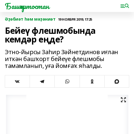
Башҡортостан
Әҙәбиәт һәм мәҙәниәт
19 НОЯБРЯ 2019, 17:25
Бейеү флешмобында
кемдәр еңде?
Этно-йырсы Заһир Зәйнетдинов иғлан
иткән башҡорт бейеүе флешмобы
тамамланып, уға йомғаҡ яһалды.