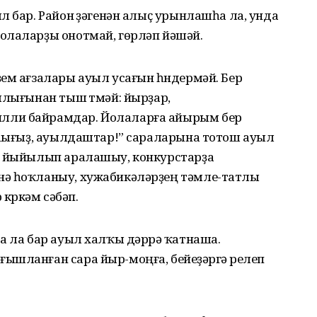
л бар. Район үҙәгенән алыҫ урынлашһа ла, унда
олаларҙы онотмай, гөрләп йәшәй.
ҙем ағзалары ауыл усағын һүндермәй. Бер
шлығынан тыш үтмәй: йырҙар,
лли байрамдар. Йолаларға айырым бер
мыһығыҙ, ауылдаштар!” сараларына тотош ауыл
ә йыйылып аралашыу, конкурстарҙа
нә һоҡланыу, хужабикәләрҙең тәмле-татлы
 күркәм сәбәп.
 ла бар ауыл халҡы дәр­рәү ҡатнаша.
шланған сара йыр-моңға, бейеүҙәргә үрелеп