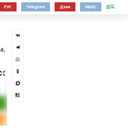
РУС
Telegram
Дзен
МАКС
а,