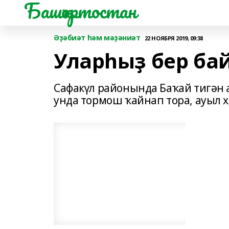
Башҡортостан
Әҙәбиәт һәм мәҙәниәт
22 НОЯБРЯ 2019, 09:38
Уларһыҙ бер ба
Сафакүл районында Баҡай тигән 
унда тормош ҡайнап тора, ауыл 