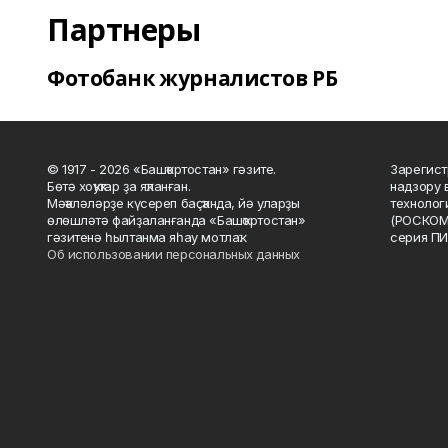
Партнеры
Фотобанк журналистов РБ
© 1917 - 2026 «Башҡортостан» гәзите.
Зарегист
Бөтә хоҡуҡтар ҙа яҡланған.
надзору 
Мәҡәләләрҙе күсереп баҫҡанда, йә уларҙы
технолог
өлөшләтә файҙаланғанда «Башҡортостан»
(РОСКОМ
гәзитенә һылтанма яһау мотлаҡ.
серия ПИ
Об использовании персональных данных