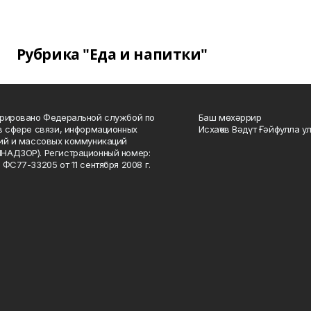
Рубрика "Еда и напитки"
рировано Федеральной службой по
Баш мөхәррир
в сфере связи, информационных
Исхаҡов Вәдүт Ғәйфулла у
ий и массовых коммуникаций
НАДЗОР). Регистрационный номер:
 ФС77-33205 от 11 сентября 2008 г.