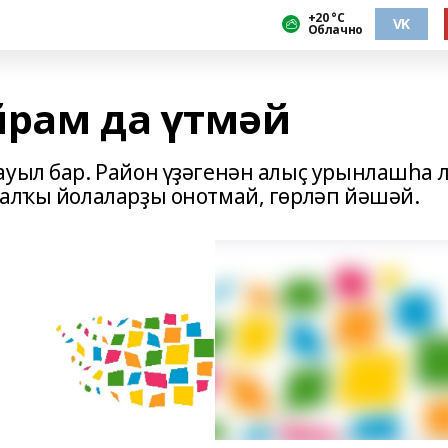
+20 °С
VK
Облачно
йрам да үтмәй
ауыл бар. Район үҙәгенән алыҫ урынлашһа л
халҡы йолаларҙы онотмай, гөрләп йәшәй.