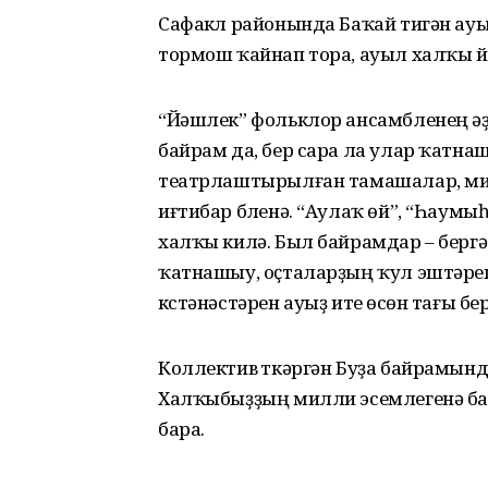
Сафакүл районында Баҡай тигән ауы
тормош ҡайнап тора, ауыл халҡы й
“Йәшлек” фольклор ансамбле­нең әү
байрам да, бер сара ла улар ҡатна
театрлаштырылған тамашалар, ми
иғтибар бүленә. “Аулаҡ өй”, “Һау
халҡы килә. Был байрамдар – берг
ҡатнашыу, оҫта­ларҙың ҡул эштәре
күстәнәстәрен ауыҙ итеү өсөн тағы бер
Коллектив үткәргән Буҙа байрамында
Халҡыбыҙҙың милли эсемлегенә бағы
бара.