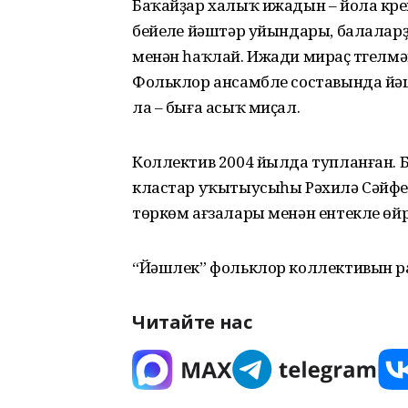
Баҡайҙар халыҡ ижадын – йола күре
бейеүле йәштәр уйындары, балалар
менән һаҡлай. Ижади мираҫ түгелмәй
Фольклор ансамбле составында йә
ла – быға асыҡ миҫал.
Коллектив 2004 йылда туп­ланған.
кластар уҡытыусыһы Рәхилә Сәйфет
төркөм ағзалары менән ентекле өйр
“Йәшлек” фольклор коллективын рай
Читайте нас