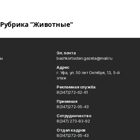
Рубрика "Животные"
Эл. почта
лы
bashkortostan.gazeta@mail.ru
Адрес
г. Уфа, ул. 50 лет Октября, 13, 5-й
этаж
Рекламная служба
8(347)272-62-61
Приемная
8(347)272-05-43
Сотрудничество
8(347) 273-83-92
Отдел кадров
8(347)272-05-43