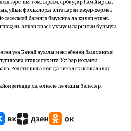
нештәре, им-том, ырым, арбауҙар һәм йырлы,
ҙың уйын фольклоры өлгөләрен ҡәҙер-хөрмәт
-сәселмәй бөгөнгө быуын­ға ла килеп еткән.
штәрҙең, өлкән класс уҡыусыларының булыуы
 Бөгөн уға Баҡай ауылы мәктәбенең башланғыс
­диновна етәкселек итә. Ул һәр йоланы
әнә. Репетицияға көн дә тиерлек йыйылалар.
он үҙәгендә лә, өлкәлә лә яҡшы беләләр.