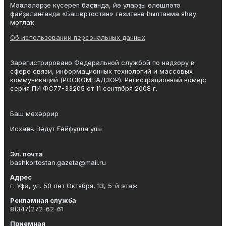
Мәҡәләләрҙе күсереп баҫҡанда, йә уларҙы өлөшләтә
файҙаланғанда «Башҡортостан» гәзитенә һылтанма яһау
мотлаҡ.
Об использовании персональных данных
Зарегистрировано Федеральной службой по надзору в
сфере связи, информационных технологий и массовых
коммуникаций (РОСКОМНАДЗОР). Регистрационный номер:
серия ПИ ФС77-33205 от 11 сентября 2008 г.
Баш мөхәррир
Исхаҡов Вәдүт Ғәйфулла улы
Эл. почта
bashkortostan.gazeta@mail.ru
Адрес
г. Уфа, ул. 50 лет Октября, 13, 5-й этаж
Рекламная служба
8(347)272-62-61
Приемная