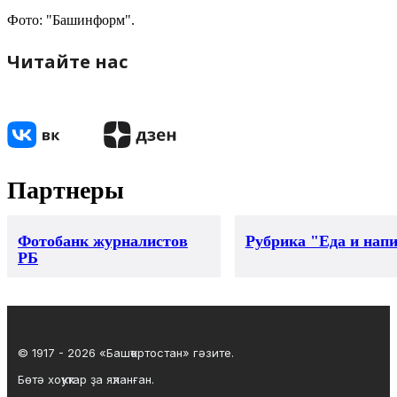
Фото: "Башинформ".
Читайте нас
Партнеры
Фотобанк журналистов
Рубрика "Еда и нап
РБ
© 1917 - 2026 «Башҡортостан» гәзите.
Бөтә хоҡуҡтар ҙа яҡланған.