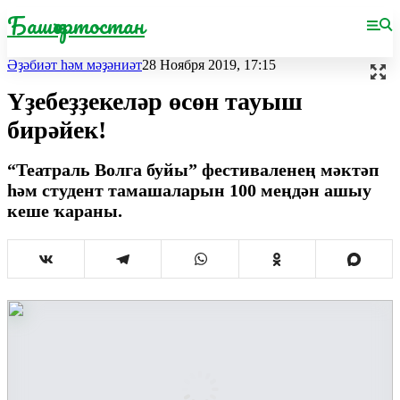
Башҡортостан
Әҙәбиәт һәм мәҙәниәт
28 Ноября 2019, 17:15
Үҙебеҙҙекеләр өсөн тауыш
бирәйек!
“Театраль Волга буйы” фестиваленең мәктәп
һәм студент тамашаларын 100 меңдән ашыу
кеше ҡараны.