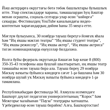
Йәш актерҙарға округтағы бөтә төбәк башлыҡтары булышлыҡ
итте. Улар спектаклдәрҙе ҡараны, тамашаларҙан һуң йәштәр
менән осрашты, социаль селтәрҙә улар өсөн “көйөргә”
саҡырҙы. Фестивалдең YouTube каналындағы видео-
контентын ҡарағандарҙың дөйөм һаны 35 меңгә етте.
Мәғлүм булыуынса, 30 ноябрҙә тауыш биреүгә йомғаҡ яһала
һәм “Иң яҡшы мәктәп театры” “Иң яҡшы студент театры”,
“Иң яҡшы режиссер”, “Иң яҡшы актер”, “Иң яҡшы актриса”
тигән номинацияларҙа еңеүселәр билдәләнә.
Волга буйы федераль округында йәшәгән һәр кеше 8 (800)
350-35-43 телефоны аша бушлай шылтыратып, иң яҡшы театр
тамашаһы өсөн тауыш бирә ала. Тауыш биреү 29 ноябрҙә
Мәскәү ваҡыты буйынса көндөҙгө сәғәт 1-ҙә башлана һәм 30
ноябрҙә шулай уҡ Мәскәү ваҡыты буйынса көндөҙгө 1-ҙә
тамамлана.
Республикабыҙҙан фестивалдә М. Аҡмулла исемендәге
Башҡорт дәүләт педагогия университетының “Ҡорос” һәм
Межгорье ҡалаһынан “Пауза” театрҙары ҡатнашты.
Үҙебеҙҙекеләр өсөн тауыш бирәйек! Алға, Башҡортостан!