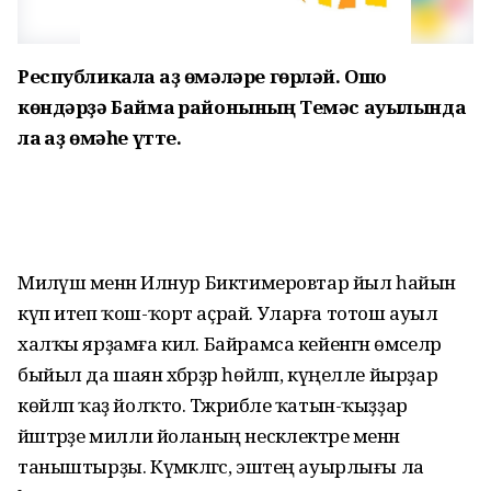
Республикала ҡаҙ өмәләре гөрләй. Ошо
көндәрҙә Баймаҡ районының Темәс ауылында
ла ҡаҙ өмәһе үтте.
Миләүшә менән Илнур Биктимеровтар йыл һайын
күп итеп ҡош-ҡорт аҫрай. Уларға тотош ауыл
халҡы ярҙамға килә. Байрамса кейенгән өмәселәр
быйыл да шаян хәбәрҙәр һөйләп, күңелле йырҙар
көйләп ҡаҙ йолҡто. Тәжрибәле ҡатын-ҡыҙҙар
йәштәрҙе милли йоланың нескәлектәре менән
таныштырҙы. Күмәкләгәс, эштең ауырлығы ла