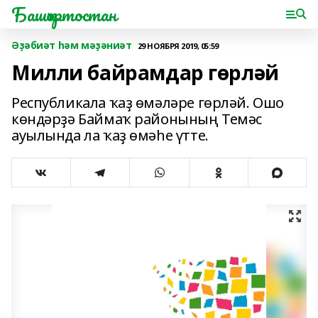
Башҡортостан
Әҙәбиәт һәм мәҙәниәт
29 НОЯБРЯ 2019, 05:59
Милли байрамдар гөрләй
Республикала ҡаҙ өмәләре гөрләй. Ошо
көндәрҙә Баймаҡ районының Темәс
ауылында ла ҡаҙ өмәһе үтте.