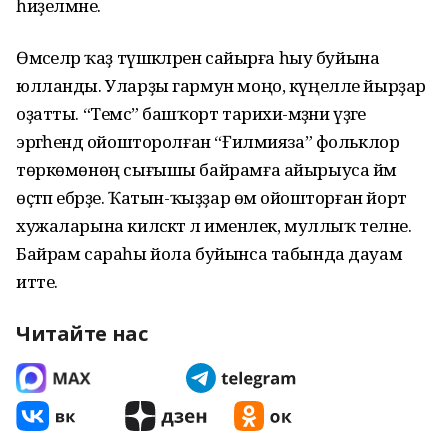
һиҙелмәне.
Өмәселәр ҡаҙ түшкәләрен сайырға һыу буйына
юлланды. Уларҙы гармун моңо, күңелле йырҙар
оҙатты. “Темәс” башҡорт тарихи-мәҙәни үҙәге
эргәһендә ойошторолған “Ғилмияза” фольклор
төркөмөнөң сығышы байрамға айырыуса йәм
өҫтәп ебәрҙе. Ҡатын-ҡыҙҙар өмә ойошторған йорт
хужаларына киләсәктә лә именлек, муллыҡ теләне.
Байрам сараһы йола буйынса табында дауам
итте.
Читайте нас