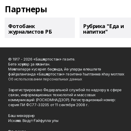
Партнеры
Фотобанк
Рубрика "Еда и
журналистов РБ
напитки"
© 1917 - 2026 «Башҡортостан» гәзите.
Бөтә хоҡуҡтар ҙа яҡланған.
Мәҡәләләрҙе күсереп баҫҡанда, йә уларҙы өлөшләтә
файҙаланғанда «Башҡортостан» гәзитенә һылтанма яһау мотлаҡ.
Об использовании персональных данных
Зарегистрировано Федеральной службой по надзору в сфере
связи, информационных технологий и массовых
коммуникаций (РОСКОМНАДЗОР). Регистрационный номер:
серия ПИ ФС77-33205 от 11 сентября 2008 г.
Баш мөхәррир
Исхаҡов Вәдүт Ғәйфулла улы