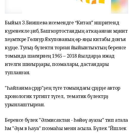
Быйыл З.Биишева исемендәге “Китап” нәшриәтендә
күренекле әҙибә, Башҡортостандың атҡаҙанған мәҙәниәт
хеҙмәткәре Гөлнур Яҡупованың өр-яңы китабы донъя
күрҙе. Туғыҙ бүлектән торған йыйынтыҡтың беренсе
томында шағирәнең 1965 – 2018 йылдарҙа ижад
ителгән шиғырҙары, поэмалары, дастандары
тупланған.
"Һайланма әҫәрҙәр"ҙең тәүге томындағы әҫәрҙәрҙе автор
хронологик тәртиптә түгел, ә тематик бүлектәрҙә
урынлаштырған.
Беренсе бүлек "Әлмисаҡтан - һөйөү ауазы" тип атала
һәм "Әҙәм вә Һауа" поэмаһы менән асыла. Бүлек "Йәшлек