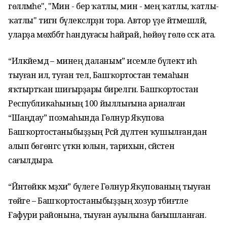
гөлләмәһе", "Мин - бер ҡатлы, мин - мең ҡатлы, ҡатлы-
ҡатлы" тигән бүлексәләрҙән тора. Автор үҙе әйтмешләй,
уларҙа мөхәббәт һандуғасы һайрай, һөйөү гөлө сәскә ата.
“Илкәйемдә – минең даланым” исемле бүлектә иһә
тыуған ил, туған тел, Башҡортостан темаһын
яҡтыртҡан шиғырҙары бирелгән. Башҡортостан
Республикаһының 100 йыллығына арналған
“Шаңдау” поэмаһында Гөлнур Яҡупова
Башҡортостаныбыҙҙың Рәсәй дәүләтенә ҡушылғандан
алып бөгөнгәсә үткән юлын, тарихын, сәйәсәтен
сағылдыра.
“Йәнтөйәккә мәҙхиә” бүлеге Гөлнур Яҡупованың тыуған
төйәге – Башҡортостаныбыҙҙың хозур тәбиғәтле
Ғафури районына, тыуған ауылына бағышланған.