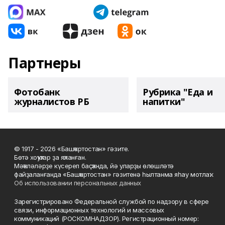
Партнеры
Фотобанк
Рубрика "Еда и
журналистов РБ
напитки"
© 1917 - 2026 «Башҡортостан» гәзите.
Бөтә хоҡуҡтар ҙа яҡланған.
Мәҡәләләрҙе күсереп баҫҡанда, йә уларҙы өлөшләтә
файҙаланғанда «Башҡортостан» гәзитенә һылтанма яһау мотлаҡ.
Об использовании персональных данных
Зарегистрировано Федеральной службой по надзору в сфере
связи, информационных технологий и массовых
коммуникаций (РОСКОМНАДЗОР). Регистрационный номер: