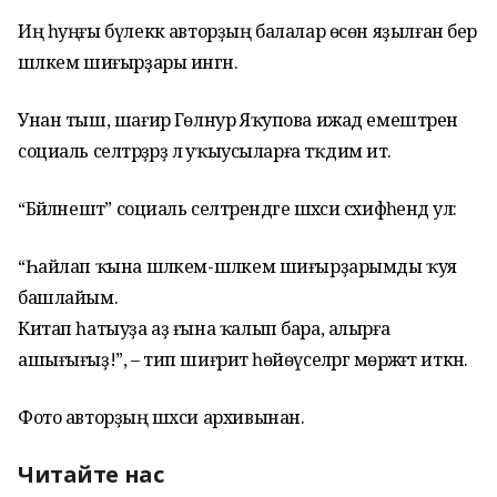
Иң һуңғы бүлеккә авторҙың балалар өсөн яҙылған бер
шәлкем шиғырҙары ингән.
Унан тыш, шағирә Гөлнур Яҡупова ижад емештәрен
социаль селтәрҙәрҙә лә уҡыусыларға тәҡдим итә.
“Бәйләнештә” социаль селтәрендәге шәхси сәхифәһендә ул:
“Һайлап ҡына шәлкем-шәлкем шиғырҙарымды ҡуя
башлайым.
Китап һатыуҙа аҙ ғына ҡалып бара, алырға
ашығығыҙ!”, – тип шиғриәт һөйөүселәргә мөрәжәғәт иткән.
Фото авторҙың шәхси архивынан.
Читайте нас