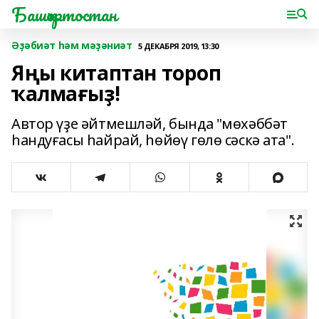
Башҡортостан
Әҙәбиәт һәм мәҙәниәт
5 ДЕКАБРЯ 2019, 13:30
Яңы китаптан тороп
ҡалмағыҙ!
Автор үҙе әйтмешләй, бында "мөхәббәт
һандуғасы һайрай, һөйөү гөлө сәскә ата".