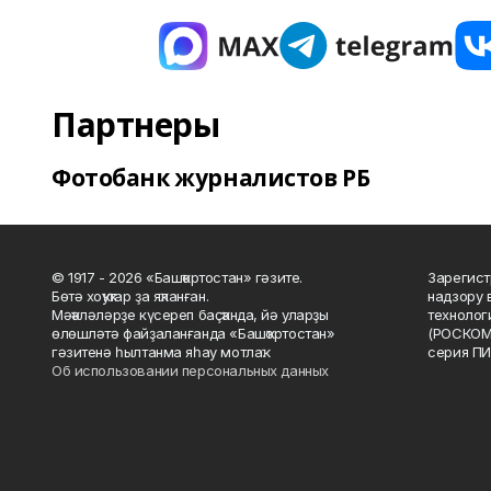
Партнеры
Фотобанк журналистов РБ
© 1917 - 2026 «Башҡортостан» гәзите.
Зарегист
Бөтә хоҡуҡтар ҙа яҡланған.
надзору 
Мәҡәләләрҙе күсереп баҫҡанда, йә уларҙы
технолог
өлөшләтә файҙаланғанда «Башҡортостан»
(РОСКОМ
гәзитенә һылтанма яһау мотлаҡ.
серия ПИ
Об использовании персональных данных