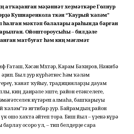
ың атҡаҙанған мәҙәниәт хеҙмәткәре Гөлнур
дәрҙә Кушнаренкола үткән “Ҡаурый ҡәләм”
ел һалған мәктәп балалары араһында барған
ғарылған. Ойоштороусыһы – билдәле
нған матбуғат һәм киң мәғлүмәт
иф Ғаташ, Хәсән Мөхтәр, Карам Баҡиров, Нәжибә
әҙип. Был ҙур күрһәткес һәм ҡәләм
ереү, ҡанат ҡуйыу, традицияларҙы дауам
аплы, киң даирәле эште, район етәкселеге,
 йәмәғәтселек күтәреп алмаһа, башҡарыуы
й ҡәләм”гә иғтибар ҙур. Байрамдың район
үк ошо хаҡта әйтеп тора. Биш йыл – үҙенә күрә
барлау осоро ул, – тип белдерҙе сара