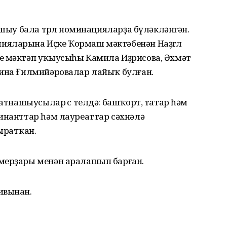
ашыу бала төрлө номинацияларҙа бүләкләнгән.
ияларына Иҫке Ҡормаш мәктәбенән Наҙгөл
е мәктәп уҡыусыһы Камила Иҙрисова, Әхмәт
рина Ғилмийәровалар лайыҡ булған.
ҡатнашыусылар өс телдә: башҡорт, татар һәм
минанттар һәм лауреаттар сәхнәлә
ыратҡан.
мерҙары менән аралашып барған.
ивынан.