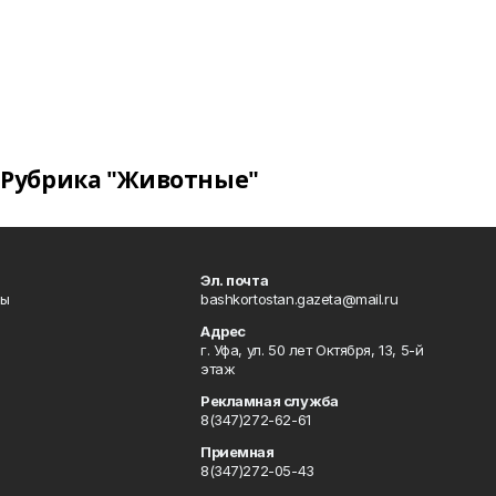
Рубрика "Животные"
Эл. почта
лы
bashkortostan.gazeta@mail.ru
Адрес
г. Уфа, ул. 50 лет Октября, 13, 5-й
этаж
Рекламная служба
8(347)272-62-61
Приемная
8(347)272-05-43