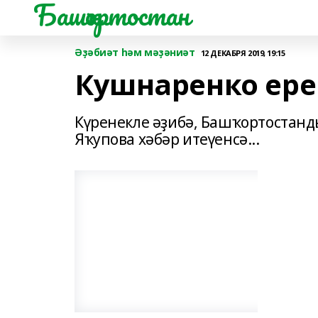
Башҡортостан
Әҙәбиәт һәм мәҙәниәт
12 ДЕКАБРЯ 2019, 19:15
Кушнаренко ере
Күренекле әҙибә, Башҡортостанд
Яҡупова хәбәр итеүенсә...