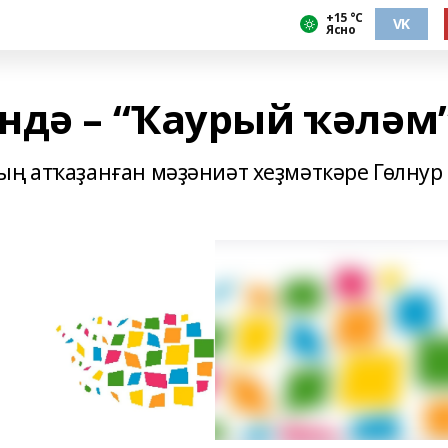
+15 °С
VK
Ясно
ндә – “Ҡаурый ҡәләм
ың атҡаҙанған мәҙәниәт хеҙмәткәре Гөлнур