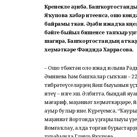
Күренекле әҙибә, Башҡортостанд
Яҡупова хәбәр итеүенсә, ошо көн
байрамы үткән. Әҙәби ижадҡа күң
бәйге быйыл бишенсе тапҡыр уҙ
шағирә, Башҡортостандың атҡаҙа
хеҙмәткәре Фәндидә Харрасова.
– Ошо төбәктән оло ижад юлына Рәд
Әминева һәм башҡалар сыҡҡан – 22 
тибрәтеүселәрҙең йәш быуынын үҫт
итеү – изге эш. Әлбиттә, бындай яу
мәғариф, мәҙәниәт хеҙмәткәрҙәре,
ауыр булыр ине. Күреүемсә, “Ҡауры
мәҙәниәт йортонда уҙғарылыуы үҙе 
йомғаҡлау, алда торған бурыстарҙы 
тураһында Гөлнур Яҡупова.