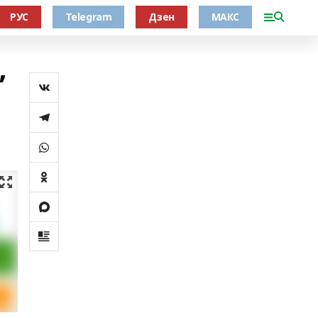
РУС
Telegram
Дзен
МАКС
”