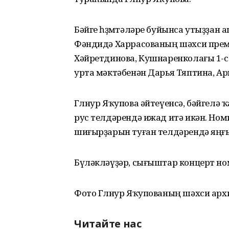
Бәйге һөҙөмтәләре буйынса утыҙҙан 
Фәндидә Харрасованың шәхси прем
Хәйретдинова, Кушнаренколағы 1-с
урта мәктәбенән Дарья Тяптина, А
Гөлнур Яҡупова әйтеүенсә, бәйгелә 
рус телдәрендә ижад итә икән. Но
шиғырҙарын туған телдәрендә яңғ
Бүләкләүҙәр, сығыштар концерт но
Фото Гөлнур Яҡупованың шәхси арх
Читайте нас