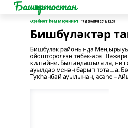
Башҡортостан
Әҙәбиәт һәм мәҙәниәт
17 ДЕКАБРЯ 2019, 12:08
Бишбүләктәр т
Бишбүләк районында Мең ырыу
ойошторолған төбәк-ара Шәжәрә
килгәйне. Был аңлашыла ла, ни 
ауылдар менән барып тоташа. Б
Туҡһанбай ауылынан, әсәһе – А