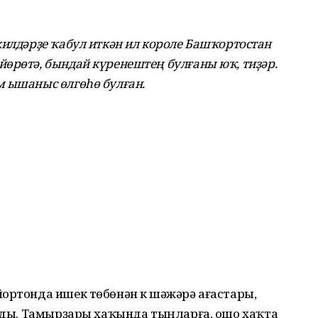
килдәрҙе ҡабул иткән ил короле Башҡортостан
өрөтә, бындай күренештең булғаны юҡ, тиҙәр.
м ышаныс өлгөһө булған.
ортонда ишек төбөнән үк шәжәрә ағастары,
ынды. Тамырҙары хаҡында тыңларға, ошо хаҡта