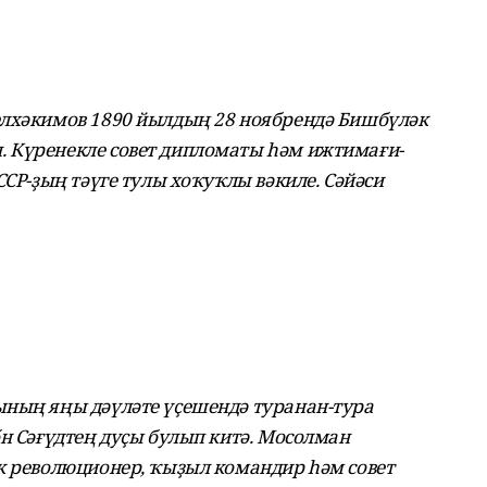
елхәкимов 1890 йылдың 28 ноябрендә Бишбүләк
 Күренекле совет дипломаты һәм ижтимағи-
ССР-ҙың тәүге тулы хоҡуҡлы вәкиле. Сәйәси
ының яңы дәүләте үҫешендә туранан-тура
бн Сәғүдтең дуҫы булып китә. Мосолман
к революционер, ҡыҙыл командир һәм совет