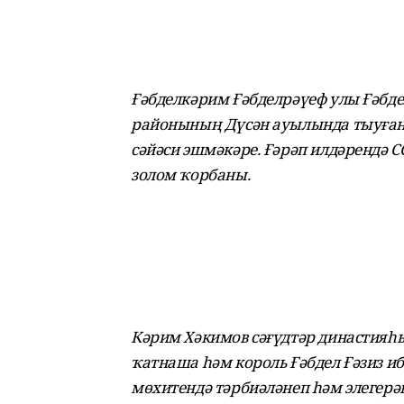
Ғәбделкәрим Ғәбделрәүеф улы Ғәбд
районының Дүсән ауылында тыуған.
сәйәси эшмәкәре. Ғәрәп илдәрендә С
золом ҡорбаны.
Кәрим Хәкимов сәғүдтәр династияһ
ҡатнаша һәм король Ғәбдел Ғәзиз и
мөхитендә тәрбиәләнеп һәм элегерә