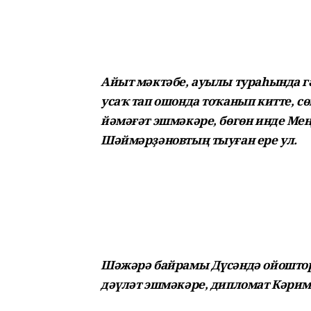
Айыт мәктәбе, ауылы тураһында гә
усаҡ тап ошонда тоҡанып китте, с
йәмәғәт эшмәкәре, бөгөн инде М
Шәймәрҙәновтың тыуған ере ул.
Шәжәрә байрамы Дүсәндә ойошторо
дәүләт эшмәкәре, дипломат Кәрим