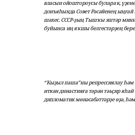
власын ойоштороусы булараҡ, үҙен
донъяһында Совет Рәсәйенең ыңғай 
шәхес. СССР-ҙың Тышҡы эштәр мин
буйынса иң яҡшы белгестәрҙең бере
“Ҡыҙыл паша”ны репрессиялау һәм я
иткән династияға тәрән тәьҫир яһай
дипломатик мөнәсәбәттәрҙе өҙә, һәм