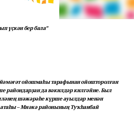
п үҫкән бер бала”
йәмәғәт ойошмаһы тарафынан ойошторолған
е райондарҙан да вәкилдәр килгәйне. Был
ғаиләнең шәжәрәһе күрше ауылдар менән
 атаһы – Миәкә районының Туҡһанбай