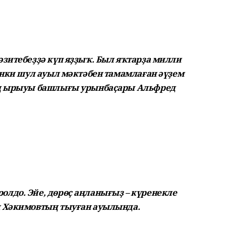
зитебеҙҙә күп яҙҙыҡ. Был яҡтарҙа милли
өнки шул ауыл мәктәбен тамамлаған әүҙем
ең ырыуы башлығы урынбаҫары Альфред
лдо. Эйе, дөрөҫ аңланығыҙ – күренекле
 Хә­кимовтың тыуған ауылында.