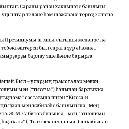
ыйылған. Сараны район хакимиәте башлығы
 уңыштар теләне һәм шәжәрәне тергеҙеү эшенә
 Президиумы ағзаһы, сығышы менән үҙе лә
в төбәктәштәрен был сараға ҙур әһәмиәт
тамырҙарҙы барлау эше йәнле барырға
әшәй. Был – уларҙың грамоталар менән
тнонимы мең (“тысяча”) һанынан бар­лыҡҡа
ңғыҙнамә” сос­тавына ингән “Ҡысса-и
ыңғыҙхан мең ҡәбиләһе башлығына “Мең
итә. Ж. М. Сабитов буйынса, “мең” этнонимы
ң һаҙаҡлы” (“Тысячеколчанный”) лаҡабынан