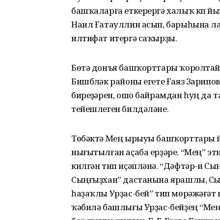
башҡаларға еткерергә халыҡ күп й
Наил Ғатауллин асып, барыһына ла
илтифат итергә саҡырҙы.
Бөтә донъя башҡорттары ҡоролтайы
Бишбүләк районы егете Ғаяз Зарипо
биреүҙәрен, ошо байрамдан һуң да 
тейешлеген билдәләне.
Төбәктә Мең ырыуы башҡорттары й
нығытылған аҫаба ерҙәре. “Мең” э
килгән тип иҫәпләнә. “Дәфтәр-и Сы
Сыңғыҙхан” дастанына ярашлы, С
һаҙаҡлы Урҙас-бей” тип мөрәжәғәт 
ҡәбилә башлығы Урҙас-бейҙең “Ме