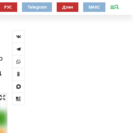
РУС
Telegram
Дзен
МАКС
р
ң