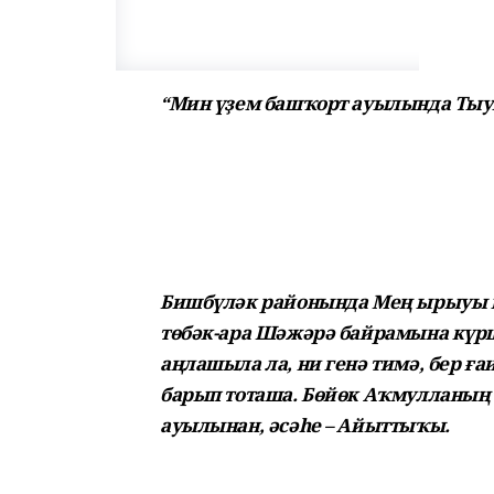
“Мин үҙем башҡорт ауылында Тыуы
Бишбүләк районында Мең ырыуы 
төбәк-ара Шәжәрә байрамына күрш
аңлашыла ла, ни генә тимә, бер 
барып тоташа. Бөйөк Аҡмулланың
ауылынан, әсәһе – Айыттыҡы.