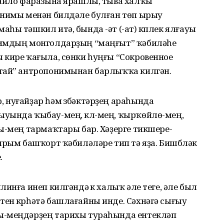
майло фаразына ярашлы, тыва халҡы
онимы менән билдәле булған төп ырыу
һы тәшкил итә, бында -әт (-ат) күплек ялғауы
нимдың монголдарҙың “маңғыт” ҡәбиләһе
 кире ҡағыла, сөнки һуңғы “Сокровенное
ытай” антропонимынан барлыҡҡа килгән.
 нуғайҙар һәм үзбәктәрҙең араһында
уында ҡыбау-мең, күл-мең, ҡырҡөйлө-мең,
лы-мең тармаҡтары бар. Хәҙерге тикшере­
йырым башҡорт ҡәбиләләре тип тә яҙа. Бишбүләк
.
линға инеп килгәндә үк халыҡ әле теге, әле был
ен күрһәтә башлағайны инде. Сәхнәгә сығыу
ы-меңдәрҙең тарихы тураһында ентекләп