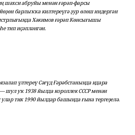
ең шәхси абруйы менән ғәрәп-фарсы
йөҙөн барлыҡҡа килтереүгә ҙур өлөш индергән
истрлығында Хәкимов ғәрәп Көнсығышы
һе тип иҫәпләнгән.
залап үлтереү Сәғүд Ғәрәбстанында идара
 — шул уҡ 1938 йылда короллек СССР менән
 улар тик 1990 йылдар башында ғына тергеҙелә.