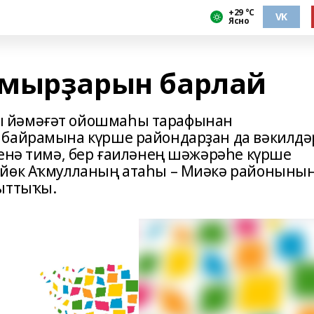
+29 °С
VK
Ясно
амырҙарын барлай
ы йәмәғәт ойошмаһы тарафынан
 байрамына күрше райондарҙан да вәкилдә
генә тимә, бер ғаиләнең шәжәрәһе күрше
өйөк Аҡмулланың атаһы – Миәкә районыны
йыттыҡы.