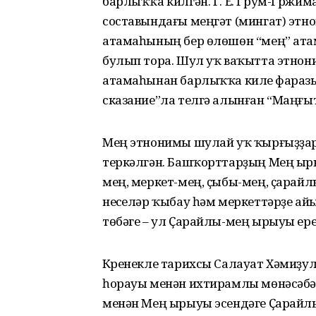
барлыҡҡа килгән. Г. Е. Грум-Гржи
составындағы меңгәт (мингат) этн
атамаһының бер өлөшөн “мең” атама
булып тора. Шул уҡ ваҡытта этно
атамаһынан барлыҡ­ҡа килеү фаразы
сказание”ла телгә алынған “Маңғ
Мең этнонимы шулай уҡ ҡырғыҙҙар,
теркәлгән. Башҡорттарҙың Мең ыры
мең, меркет-мең, ҫыбы-мең, ҫа­рай
неүселәр ҡыбау һәм меркет­тәрҙе а
төбәге – ул Ҫарайлы-мең ырыуы ере
Күренекле тарихсы Салауат Хәми­ҙул
һорауы менән ихтирамлы мөнәсәбәт
менән Мең ырыуы эсендәге Ҫарайл