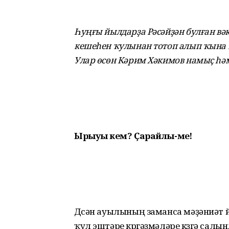
Һуңғы йылдарҙа Рәсәйҙән булған вә
кешеһен ҡулынан тотоп алып ҡына й
Улар өсөн Кәрим Хәкимов намыҫ һә
Ырыуың кем? Ҫарайлы-мең!
Дүсән ауылының заманса мәҙәниәт й
ҡул эштәре күргәҙмәләре күҙгә сал