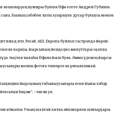
ан кешеләрҙең кумиры булған Өфө егете Андрей Губинға
к сыға. Бының сәбәбен ҡаты ауырыуға дусар булыуы менән
т ижад итә. Рәсәй, АҠШ, Европа буйлап гастролдә йөрөй,
Үкенескә ҡаршы, йырсының йондоҙло минуттары оҙаҡҡа
әүҙә, тыуған ҡалаһы Өфөлә йыш була. Әммә үҙенең йырсы
ыусылары менән фотоға төшөргә ла ризалашмай.
 Ващищин йырсының табыныусылары өсөн йылы хәбәр
тасағын һиҙәм", – тигән ул.
 тик ятмаған. Уның шаҡтай хитҡа әйләнерлек шиғырҙары