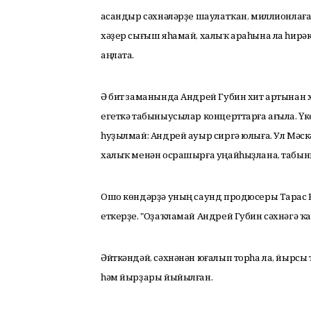
Ҡасандыр сәхнәләрҙе шаулатҡан, миллионлағ
хәҙер сығыш яһамай, халыҡ араһына ла һирә
аңлата.
Ә бит заманында Андрей Губин хит артынан хи
егеткә табыныусылар концерттарға ағыла. 
һуҙылмай: Андрей ауыр сиргә юлыға. Ул Мәск
халыҡ менән осрашырға уңайһыҙлана, табын
Ошо көндәрҙә уның саунд продюсеры Тарас
еткерҙе. "Оҙаҡламай Андрей Губин сәхнәгә ҡай
Әйткәндәй, сәхнәнән юғалып торһа ла, йырсы
һәм йырҙары йыйылған.