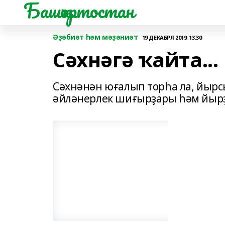
Башҡортостан
Әҙәбиәт һәм мәҙәниәт
19 ДЕКАБРЯ 2019, 13:30
Сәхнәгә ҡайта...
Сәхнәнән юғалып торһа ла, йырс
әйләнерлек шиғырҙары һәм йыр