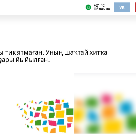
+21 °С
VK
Облачно
ы тик ятмаған. Уның шаҡтай хитҡа
ҙары йыйылған.