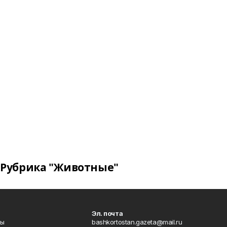
Рубрика "Животные"
Эл. почта
лы
bashkortostan.gazeta@mail.ru