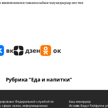
ағы миллионлаған тамашасыһын ҡыуандырыр әле тип
Рубрика "Еда и напитки"
рировано Федеральной службой по
Баш мөхәррир
в сфере связи, информационных
Исхаҡов Вәдүт Ғәйфулла у