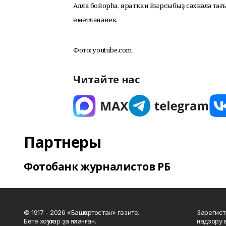
Алла бойорһа, яратҡан йырсыбыҙ сәхнәлә т
өмөтләнәйек.
Фото: youtube.com
Читайте нас
Партнеры
Фотобанк журналистов РБ
© 1917 - 2026 «Башҡортостан» гәзите.
Зарегист
Бөтә хоҡуҡтар ҙа яҡланған.
надзору 