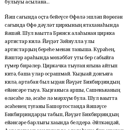
булыуы асыҡлана...
Йәш сағында оҫта бейеүсе Өфөлә эшләп йөрөгән
сағында Өфө дәүләт циркының ятаҡханаһында
йәшәй. Шул ваҡытта Брянск ҡалаһынан циркка
артистар килә. Йәүҙәт Зәйнулла улы
артистарҙың береһе менән таныша. Күрәһең,
йәштәр араһында мөхәббәт уты бер сабыйға
ғүмер бирәлер. Циркачка тыуған яғына ҡайтып
китә, башҡа улар осрашмай. Ҡыҙыҡай донъяға
килә, артабан был ҡыҙҙан Йәүҙәт Бикбирҙиндың
ейәнсәре тыуа. Ҡыҙғанысҡа ҡаршы, Сашеньканың
өләсәһе лә, әсәһе лә мәрхүм була. Шул ваҡытта
әсәһенең туғаны Башҡортостанда йәшәүсе
Бикбирҙиндарҙы табып, Йәүҙәт Бикбирҙиндың
ейәнсәре барлығы хаҡында белдерә. Әйткәндәй,