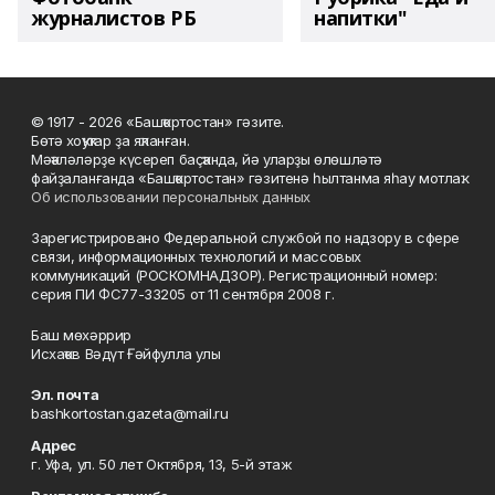
журналистов РБ
напитки"
© 1917 - 2026 «Башҡортостан» гәзите.
Бөтә хоҡуҡтар ҙа яҡланған.
Мәҡәләләрҙе күсереп баҫҡанда, йә уларҙы өлөшләтә
файҙаланғанда «Башҡортостан» гәзитенә һылтанма яһау мотлаҡ.
Об использовании персональных данных
Зарегистрировано Федеральной службой по надзору в сфере
связи, информационных технологий и массовых
коммуникаций (РОСКОМНАДЗОР). Регистрационный номер:
серия ПИ ФС77-33205 от 11 сентября 2008 г.
Баш мөхәррир
Исхаҡов Вәдүт Ғәйфулла улы
Эл. почта
bashkortostan.gazeta@mail.ru
Адрес
г. Уфа, ул. 50 лет Октября, 13, 5-й этаж