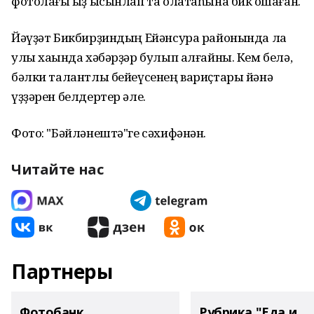
фотолағы ҡыҙ ысынлап та олатаһына бик оҡшаған.
Йәүҙәт Бикбирҙиндың Ейәнсура районында ла
улы хаҡында хәбәрҙәр булып алғайны. Кем белә,
бәлки талантлы бейеүсенең вариҫтары йәнә
үҙҙәрен белдертер әле.
Фото: "Бәйләнештә"ге сәхифәнән.
Читайте нас
Партнеры
Фотобанк
Рубрика "Еда и