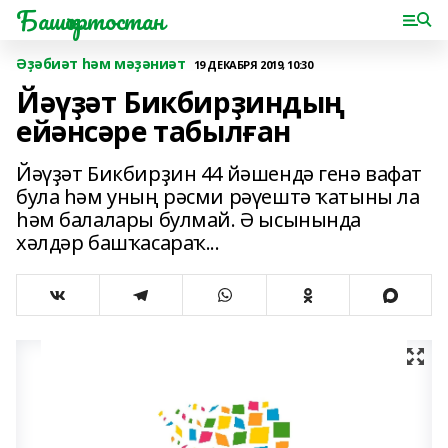
Башҡортостан
Әҙәбиәт һәм мәҙәниәт
19 ДЕКАБРЯ 2019, 10:30
Йәүҙәт Бикбирҙиндың
ейәнсәре табылған
Йәүҙәт Бикбирҙин 44 йәшендә генә вафат
була һәм уның рәсми рәүештә ҡатыны ла
һәм балалары булмай. Ә ысынында
хәлдәр башҡасараҡ...