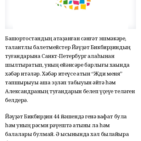
Башҡортостандың атҡаҙанған сәнғәт эшмәкәре,
талантлы балетмейстер Йәүҙәт Бикбирҙиндың
туғандарына Санкт-Петербург ҡалаһынан
шылтыратып, уның ейәнсәре барлығы хаҡында
хәбәр итәләр. Хәбәр итеүсе ҡатын “Жди меня”
тапшырыуы аша эҙләп табыуын әйтә һәм
Александраның туғандарын белеп үҫеүе теләген
белдерә.
Йәүҙәт Бикбирҙин 44 йәшендә генә вафат була
һәм уның рәсми рәүештә ҡатыны ла һәм
балалары булмай. Ә ысынында хәл былайыраҡ