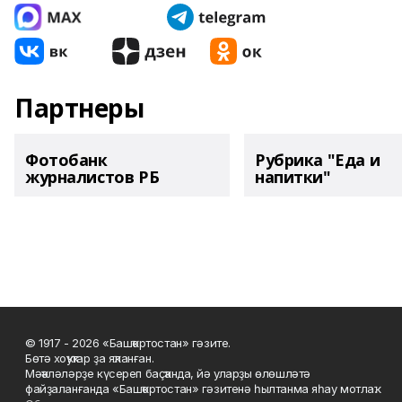
Партнеры
Фотобанк
Рубрика "Еда и
журналистов РБ
напитки"
© 1917 - 2026 «Башҡортостан» гәзите.
Бөтә хоҡуҡтар ҙа яҡланған.
Мәҡәләләрҙе күсереп баҫҡанда, йә уларҙы өлөшләтә
файҙаланғанда «Башҡортостан» гәзитенә һылтанма яһау мотлаҡ.