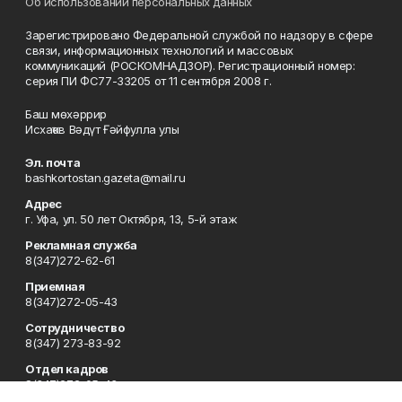
Об использовании персональных данных
Зарегистрировано Федеральной службой по надзору в сфере
связи, информационных технологий и массовых
коммуникаций (РОСКОМНАДЗОР). Регистрационный номер:
серия ПИ ФС77-33205 от 11 сентября 2008 г.
Баш мөхәррир
Исхаҡов Вәдүт Ғәйфулла улы
Эл. почта
bashkortostan.gazeta@mail.ru
Адрес
г. Уфа, ул. 50 лет Октября, 13, 5-й этаж
Рекламная служба
8(347)272-62-61
Приемная
8(347)272-05-43
Сотрудничество
8(347) 273-83-92
Отдел кадров
8(347)272-05-43