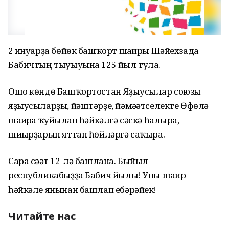
2 ғинуарҙа бөйөк башҡорт шағиры Шәйехзада
Бабичтың тыуыуына 125 йыл тула.
Ошо көндө Башҡортостан Яҙыусылар союзы
яҙыусыларҙы, йәштәрҙе, йәмәғәтселекте Өфөлә
шағирға ҡуйылған һәйкәлгә сәскә һалырға,
шиғырҙарын яттан һөйләргә саҡыра.
Сара сәғәт 12-лә башлана. Быйыл
республикабыҙҙа Бабич йылы! Уны шағир
һәйкәле янынан башлап ебәрәйек!
Читайте нас