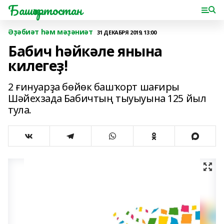
Башҡортостан
Әҙәбиәт һәм мәҙәниәт
31 ДЕКАБРЯ 2019, 13:00
Бабич һәйкәле янына
килегеҙ!
2 ғинуарҙа бөйөк башҡорт шағиры
Шәйехзада Бабичтың тыуыуына 125 йыл
тула.