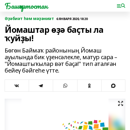
Башҡортостан
Әҙәбиәт һәм мәҙәниәт
6 ЯНВАРЯ 2020, 18:20
Йомаштар өҙә баҫты ла
ҡуйҙы!
Бөгөн Баймаҡ районының Йомаш
ауылында бик үҙенсәлекле, матур сара –
"Йомаштыҡылар вәт баҫа!" тип аталған
бейеү бәйгеһе үтте.