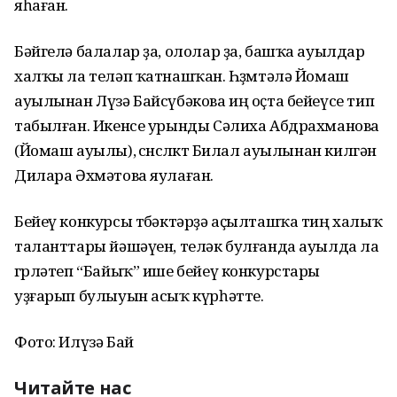
яһаған.
Бәйгелә балалар ҙа, ололар ҙа, башҡа ауылдар
халҡы ла теләп ҡатнашҡан. Һөҙөмтәлә Йомаш
ауылынан Лүзә Байсүбәкова иң оҫта бейеүсе тип
табылған. Икенсе урынды Сәлиха Абдрахманова
(Йомаш ауылы), өсөнсөлөктө Билал ауылынан килгән
Дилара Әхмәтова яулаған.
Бейеү конкурсы төбәктәрҙә аҫылташҡа тиң халыҡ
таланттары йәшәүен, теләк булғанда ауылда ла
гөрләтеп “Байыҡ” ише бейеү конкурстары
уҙғарып булыуын асыҡ күрһәтте.
Фото: Илүзә Бай
Читайте нас