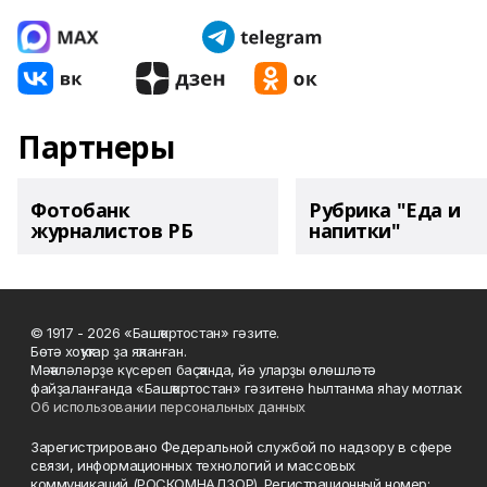
Партнеры
Фотобанк
Рубрика "Еда и
журналистов РБ
напитки"
© 1917 - 2026 «Башҡортостан» гәзите.
Бөтә хоҡуҡтар ҙа яҡланған.
Мәҡәләләрҙе күсереп баҫҡанда, йә уларҙы өлөшләтә
файҙаланғанда «Башҡортостан» гәзитенә һылтанма яһау мотлаҡ.
Об использовании персональных данных
Зарегистрировано Федеральной службой по надзору в сфере
связи, информационных технологий и массовых
коммуникаций (РОСКОМНАДЗОР). Регистрационный номер: