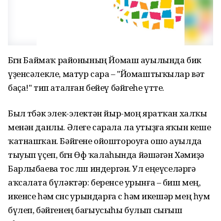
Бөгөн Баймаҡ районының Йомаш ауылында бик
үҙенсәлекле, матур сара – "Йомаштыҡылар вәт
баҫа!" тип аталған бейеү бәйгеһе үтте.
Был төбәк элек-электән йыр-моң яратҡан халҡы
менән данлы. Әлеге сарала ла утыҙға яҡын кеше
ҡатнашҡан. Бәйгене ойоштороуға ошо ауылда
тыуып үҫеп, бөгөн Өфө ҡалаһында йәшәгән Хәмиҙә
Барлыбаева тос өлөш индергән. Ул еңеүселәргә
аҡсалата бүләктәр: беренсе урынға – биш мең,
икенсе һәм өсөнсө урындарға өс һәм икешәр мең һум
бүлеп, бәйгенең бағыусыһы булып сығыш