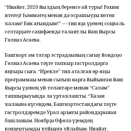
“Ниһайәт, 2020 йылдың беренсе ай туры! Рәхим
итегеҙ! Һәммәгеҙ менән дә осрашыуҙы көтөп
ҡалам! Бик һағындым!” — тип яҙа үҙенең социаль
селтәрҙәге сәхифәһендә талантлы йәш йырсы
Гөлназ Асаева.
Башҡорт һәм татар эстрадаһының сағыу йондоҙо
Гөлназ Асаева тәүге тапҡыр гастролдәргә
яңғыҙы сыға. “Ирекле” тип аталған өр-яңы
программаһы менән сығыш яһарға йыйынған йәш
йырсы үҙенең уй-теләктәре менән “Сәләм”
тапшырыуында ла уртаҡлашты. “Ҡазан
ҡалаһына күсендем, Башҡортостандағы тәүге
гастролдәремде Урал аръяғы райондарынан
башланым. Ноябрҙә Өфөлә үҙемдең
концертымды ҡуйырға уйлайым. Ниһайәт,