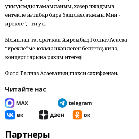
уҡыуымды тамамланым, хәҙер ижадыма
ентекле иғтибар бирә башлаясаҡмын. Мин -
ирекле”, - ти ул.
Ысынлап та, яратҡан йырсыбыҙ Гөлназ Асаева
“ирекле”ме-юҡмы икәнлеген белгегеҙ килһә,
концерттарына рәхим итегеҙ!
Фото: Гөлназ Асаеваның шәхси сәхифәһенән.
Читайте нас
Партнеры