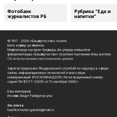
Фотобанк
Рубрика "Еда и
журналистов РБ
напитки"
© 1917 - 2026 «Башҡортостан» гәзите.
Бөтә хоҡуҡтар ҙа яҡланған.
Мәҡәләләрҙе күсереп баҫҡанда, йә уларҙы өлөшләтә
файҙаланғанда «Башҡортостан» гәзитенә һылтанма яһау мотлаҡ.
Об использовании персональных данных
Зарегистрировано Федеральной службой по надзору в сфере
связи, информационных технологий и массовых
коммуникаций (РОСКОМНАДЗОР). Регистрационный номер:
серия ПИ ФС77-33205 от 11 сентября 2008 г.
Баш мөхәррир
Исхаҡов Вәдүт Ғәйфулла улы
Эл. почта
bashkortostan.gazeta@mail.ru