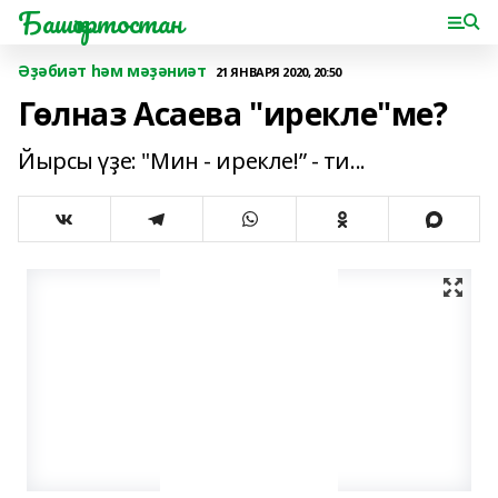
Башҡортостан
Әҙәбиәт һәм мәҙәниәт
21 ЯНВАРЯ 2020, 20:50
Гөлназ Асаева "ирекле"ме?
Йырсы үҙе: "Мин - ирекле!” - ти...