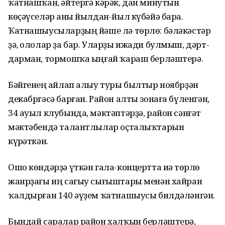
ҡатнашҡан, әйтергә кәрәк, дан минутын
көҫәүселәр һаны йылдан-йыл күбәйә бара.
Ҡатнашыусыларҙың йәше лә төрлө: бәләкәстәр
ҙә, ололар ҙа бар. Уларҙы ижади булмыш, дәрт-
дарман, тормошҡа ыңғай ҡараш берләштерә.
Бәйгенең һайлап алыу туры былтыр ноябрҙән
декабргәсә барған. Район алты зонаға бүленгән,
34 ауыл клубында, мәктәптәрҙә, район сәнғәт
мәктәбендә талантлылар оҫталыҡтарын
күрһәткән.
Ошо көндәрҙә үткән гала-концертта иһә төрлө
жанрҙағы иң сағыу сығыштары менән хайран
ҡалдырған 140 әүҙем ҡатнашыусы билдәләнгән.
Бындай саралар район халҡын берләштерә,