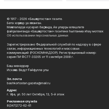
© 1917 - 2026 «Башҡортостан» гәзите.
Бөтә хоҡуҡтар ҙа яҡланған.
Мәҡәләләрҙе күсереп баҫҡанда, йә уларҙы өлөшләтә
файҙаланғанда «Башҡортостан» гәзитенә һылтанма яһау мотлаҡ.
Об использовании персональных данных
Зарегистрировано Федеральной службой по надзору в сфере
связи, информационных технологий и массовых
коммуникаций (РОСКОМНАДЗОР). Регистрационный номер:
серия ПИ ФС77-33205 от 11 сентября 2008 г.
Баш мөхәррир
Исхаҡов Вәдүт Ғәйфулла улы
Эл. почта
bashkortostan.gazeta@mail.ru
Адрес
г. Уфа, ул. 50 лет Октября, 13, 5-й этаж
Рекламная служба
8(347)272-62-61