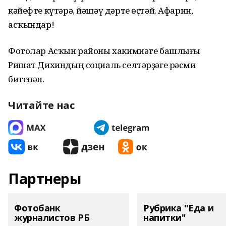
кәйефте күтәрә, йәшәү дәрте өҫтәй. Афарин,
асҡындар!
Фотолар Асҡын районы хакимиәте башлығы
Ришат Дихиндың социаль селтәрҙәге рәсми
битенән.
Читайте нас
Партнеры
Фотобанк
Рубрика "Еда и
журналистов РБ
напитки"