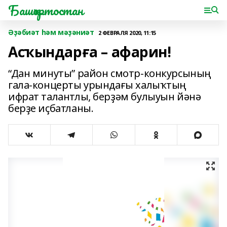
Башҡортостан
Әҙәбиәт һәм мәҙәниәт
2 ФЕВРАЛЯ 2020, 11:15
Асҡындарға – афарин!
“Дан минуты” район смотр-конкурсының
гала-концерты урындағы халыҡтың
ифрат талантлы, берҙәм булыуын йәнә
берҙе иҫбатланы.