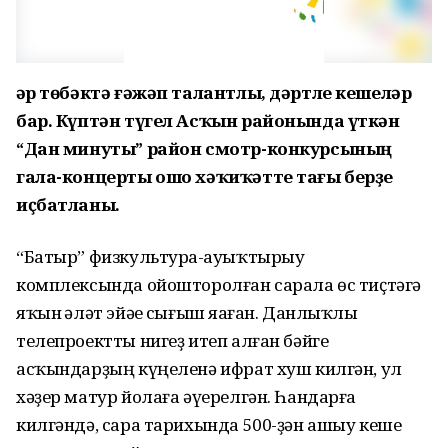
Һәр төбәктә ғәжәп талантлы, дәртле кешеләр
бар. Күптән түгел Асҡын районында үткән
“Дан минуты” район смотр-конкурсының
гала-концерты ошо хәҡиҡәтте тағы берҙе
иҫбатланы.
“Батыр” физкультура-һауыҡтырыу
комплексында ойошторолған сарала өс тиҫтәгә
яҡын һәләт эйәһе сығыш яһаған. Данлыҡлы
телепроектты нигеҙ итеп алған бәйге
асҡындарҙың күңеленә ифрат хуш килгән, ул
хәҙер матур йолаға әүерелгән. Һандарға
килгәндә, сара тарихында 500-ҙән ашыу кеше