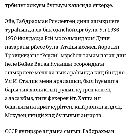
тәрбиәләүгә хоҡуғы булыуы хаҡында еткерҙе.
Эйе, Ғабдрахман Рәсүлевтең дини эшмәкәрлеге
тураһында ла бик оҙаҡ һөйләргә була. Ул 1936 –
1950 йылдарҙа Рәсәй мосолмандары Диниә
назараты рәйесе була. Атаһы исемен йө­рөткән
Троицкиҙағы “Рәсүлиә” мәҙрәсәһен тамамлаған дин
әһе­ле Бөйөк Ватан һуғышы осо­рон­дағы
эшмәкәрлеге менән халыҡ араһында киң билдәле.
Ул И. Сталин менән аралашып, был һуғышта
бары тик халыҡ­тың рухын күтәреп кенә еңә
аласаҡбыҙ, тигән фекерен әйтә. Хатта ил
башлығына кәрәмәт күрһәтеп, ҡыйралған илдең,
Мәскәүҙең ниндәй хәлдә булыуын аңғарта.
СССР яугирҙәре алдына сы­ғып, Ғабдрахман