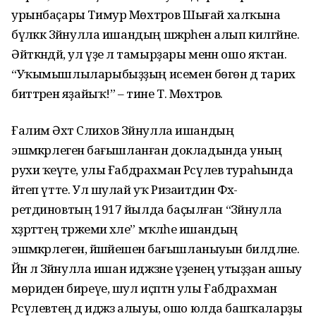
урынбаҫары Ти­мур Мөхтәров Шығай хал­ҡына
бүләккә Зәйнулла ишан­дың шәжәрәһен алып килгәйне.
Әйткәндәй, ул үҙе лә тамырҙары менән ошо яҡтан.
“Уҡымыш­лыларыбыҙҙың исемен бөгөн дә тарих
биттәренә яҙайыҡ!” – тине Т. Мөхтәров.
Ғалим Әхәт Сәлихов Зәйнулла ишандың
эшмәкәрлегенә ба­ғыш­ланған докладында уның
рухи ҡеүәте, улы Ғабдрахман Рәсүлев тураһында
әйтеп үтте. Ул шулай уҡ Ризаитдин Фәх­
ретдиновтың 1917 йылда баҫыл­ған “Зәйнулла
хәҙрәттең тәрже­мәи хәле” мәҡәләһе ишандың
эшмәкәрлегенә, йәшәйешенә бағышланыуын билдәләне.
Йәнә лә Зәйнулла ишан иджәзәне үҙенең утыҙҙан ашыу
мөриденә биреүе, шул иҫәптән улы Ғаб­драхман
Рәсүлевтең дә иджәзә алыуы, ошо юлда башҡаларҙы