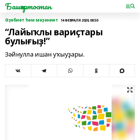
Башҡортостан
Әҙәбиәт һәм мәҙәниәт
14 ФЕВРАЛЯ 2020, 08:50
“Лайыҡлы вариҫтары
булығыҙ!”
Зәйнулла ишан уҡыуҙары.