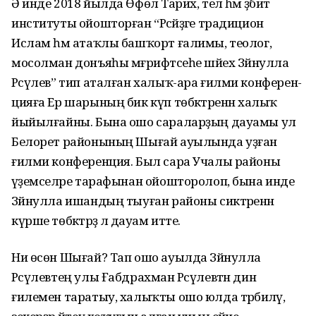
Ә инде 2018 йылда Өфөлә Тарих, тел һәм әҙәбиәт
институты ойошторған “Рәсәйҙәге традицион
Ислам һәм атаҡлы баш­ҡорт ғалимы, теолог,
мосолман донъяһы мәғрифәтсеһе шәйех Зәйнулла
Рәсүлев” тип аталған халыҡ-ара ғилми конфе­рен­
цияға Ер шарының бик күп төбәктәренән халыҡ
йыйыл­ғайны. Бына ошо сараларҙың дауамы ул
Белорет районының Шығай ауылында уҙған
ғилми конференция. Был сара Учалы районы
әүҙемселәре тарафынан ойошторолоп, бына инде
Зәй­нул­ла ишандың тыуған районы сиктәренән
күрше төбәктәрҙә лә дауам итте.
Ни өсөн Шығай? Тап ошо ауылда Зәйнулла
Рәсүлевтең улы Ғабдрахман Рәсүлевтән дин
ғилемен таратыу, халыҡты ошо юлда тәрбиәләү,