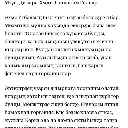
Мәзүнә, Дилара, Хәмдиә, Гөлназ һәм Гөлсирә.
Әхмәр Үтәбайҙың был хаҡта яҙған фекерҙәре лә бар,
Мө­хә­мәтәнүәр мулла хаҡында ейән­сәрҙәре бына нимә
һөйләгән: “Олатай бик оҫта ҡурайсы булды,
башҡорт халыҡ йырҙарын үҙәккә үтерлек итеп
йырлар ине. Ҡулдан эшләнгән ҡылҡумыҙы ла
булды уның. Ауылыбыҙға әртистәр килһә, унан
халыҡ йырҙарының тарихын, баш­ҡарыу
фиғелен өйрәнә торғай­нылар.
Әртистәрҙең үҙҙәрен дә йырлата торғайны олатай,
уларҙың хатаһын төҙәтеп, үҙе лә йырлап күрһәтер
булды. Мөнәжәттәрҙе лә күп белде. Шуларҙы яттан
һамаҡлай торғайны. Кис беҙ йоҡларға ятҡас,
ҡулына Ҡөрьән ала ла лампа яҡтыһында таңға