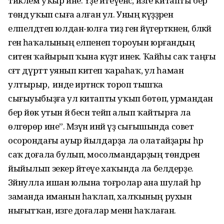
тиклем уҡыр ине. Үҙе әйтеүенсә, изге китапты бер
төндә уҡып сыға алған ул. Уның күҙҙәрен
елпелдәтеп юлдан-юлға тиҙ генә йүгерткәнен, бәләкәй
генә һаҡалының елпенеп тороуын юрғандың
ситен ҡайырып ҡына күҙәтә инек. Ҡайһы саҡ таңғы
сәғәт дүрттә уянып китеп ҡараһаҡ, ул һаман
ултырыр, ә инде иртәнсәк тороп тышҡа
сығыуыбыҙға ул китапты уҡып бөтөп, урмандан
бер йөк утын йә бесән тейәп алып ҡайтырға ла
өлгөрөр ине”. Мә­зүнә инәй үҙ сығышында совет
осорондағы ауыр йылдарҙа ла олатайҙары һәр
саҡ доғала булып, мосолмандарҙың төндә­рен
йыйылып зекер әйтеүе хаҡында ла белдерҙе.
Зәйнулла ишан юлына тоғролар ана шулай һәр
заманда иманын һаҡ­лап, хал­ҡының рухын
нығыт­ҡан, изге доғалар менән һаҡлаған.