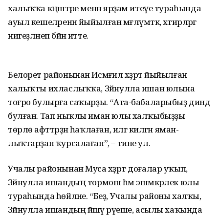
халыҡҡа кәңәштәре менән ярҙам итеүе тураһында
ауыл кешеләренән йыйылған мәғлүмәткә, хәтирә­ләр­гә
нигеҙләнеп бәйән итте.
Белорет районынан Исмәғил хәҙрәт йыйылған
халыҡты ихласлыҡҡа, Зәйнулла ишан юлына
тоғро булырға саҡырҙы. “Ата-бабаларыбыҙ диндә
булған. Тап ныҡлы иман юлы халҡыбыҙҙы
төрлө афәттәрҙән һаҡлаған, илгә килгән яман­
лыҡтарҙан ҡурсалаған”, – тине ул.
Учалы районынан Муса хәҙ­рәт доғалар уҡып,
Зәйнулла ишандың тормош һәм эшмә­кәрлек юлы
тураһында һөйләне. “Беҙ, Учалы районы халҡы,
Зәй­нулла ишандың йәшәү рәүеше, асылы хаҡында