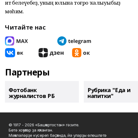
итә белеүебеҙ, уның юлына тоғро ҡалыуыбыҙ
мөһим.
Читайте нас
Партнеры
Фотобанк
Рубрика "Еда и
журналистов РБ
напитки"
© 1917 - 2026 «Башҡортостан» гәзите.
Бөтә хоҡуҡтар ҙа яҡланған.
Мәҡәләләрҙе күсереп баҫҡанда, йә уларҙы өлөшләтә