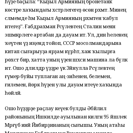
һүҙе баҫыла: “Ҡыҙыл Армияның бронетанк
көстәре хаҡындағы хәстәр­ле­гегеҙ өсөн рәхмәт. Минең
сәлә­мемде һәм Ҡыҙыл Армияның рәхмәтен ҡабул
итегеҙ”. Ғаб­драхман Рәсүлевтең Сталин менән
эшмәкәрлеге артабан да дауам итә. Ул, дин әһеленең
ҡеүәтен үҙ иңендә тойоп, СССР мосолмандарына
китап сыға­рыуҙа ярҙам күрһәтә, хаж ҡы­лырға
рөхсәт бирә, хатта уның үҙенә шәхси машина ла бүләк
итә. Ошо дәлилдәр үҙҙәре үк Зәй­нулла Рәсүлевтең
ғүмер буйы туплаған аң-зиһенен, белемен,
ғилемен, йөрәк һүҙен улы дауам итеүе хаҡында
һөйләй.
Ошо һүҙҙәрҙе раҫлау кеүек булды Әбйәлил
районының Ишкилде ауылынан килгән 95 йәш­лек
Мәрғүбә инәй Йәнбирҙи­наның сығышы. Уның атаһы