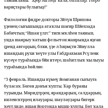
тамамланы: “Хәҙер эш һеҙгә ҡала, балалар. Тоғро
вариҫтары булығыҙ!”
Филология фәндәре докторы Зәйтүнә Шәрипова
үҙенең сығышында атаҡлы шағир Шәйехзада
Бабичтың “Ишан үлгәс” тигән мәҡәләһенә таянып,
унда шаярыу ҡатыш фельетон жанрында яҙған
әҫәрендә авторҙың, бәлки, үҙе лә һиҙ­мәҫтән Зәйнулла
ишандың рухи ҡеүәте улы Ғабдрахман Рәсү­левкә
күсеүе тураһында бәйән итеүе, шаһитлыҡ ҡылыуы
тура­һында һөйләне.
“3 февраль. Ишанды күмеү йомғанан сығыуға
буласаҡ. Бөгөн донъя ҡупты. Ҡар бураны
туҙынды. Мөридтәрҙең, яран­дарҙың, салдарҙың,
киленсәк­тәрҙең илауҙары, шаулауҙары бигерәк
ҡеүәтләнде, ишан йортонда мәхшәр ҡупты. Бөтә ҡала