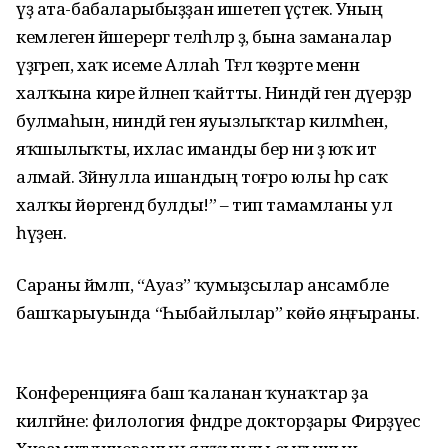
үҙ ата-баба­ларыбыҙҙан ишетеп үҫтек. Уның
кемлеген йәшерергә те­ләһәләр ҙә, бына заманалар
үҙгәреп, хаҡ исеме Аллаһ Тәғәлә ҡөҙрәте менән
халҡына кире әйләнеп ҡайтты. Ниндәй генә дәүерҙәр
булмаһын, ниндәй генә яуызлыҡтар килмәһен,
яҡшы­лыҡты, ихлас иманды бер ни ҙә юҡ итә
алмай. Зәйнулла ишандың тоғро юлы һәр саҡ
халҡы йөрәгендә булды!” – тип тамамланы ул
һүҙен.
Сараны йәмләп, “Ауаз” ҡу­мыҙсылар ансамбле
башҡа­ры­уында “Һыбайлылар” көйө яңғыраны.
Конференцияға баш ҡаланан ҡунаҡтар ҙа
килгәйне: филология фәндәре докторҙары Фир­ҙәүес