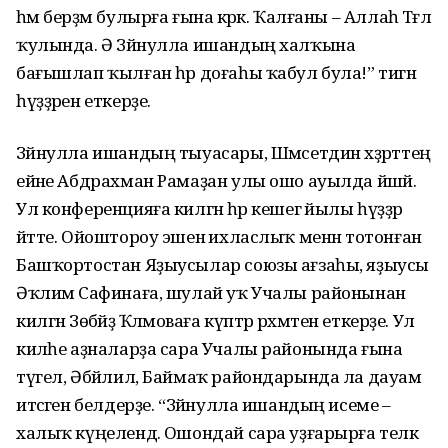
һәм берҙәм булырға ғына кәрәк. Ҡалғаны – Аллаһ Тәғәлә
ҡулында. Ә Зәйнулла ишандың халҡына
бағышлап ҡылған һәр доғаһы ҡабул була!” тигән
һүҙҙәрен еткерҙе.
Зәйнулла ишандың тыуасары, Шәмсетдин хәҙрәттең
ейәне Абдрахман Рамаҙан улы ошо ауылда йәшәй.
Ул конфе­рен­цияға килгән һәр кешегә йылы һүҙҙәр
әйтте. Ойош­тороу эшенә ихласлыҡ менән тотон­ған
Башҡортостан Яҙыусылар союзы ағзаһы, яҙыусы
Әҡлимә Сафинаға, шулай уҡ Учалы районынан
килгән Зөбәйҙә Ҡәлә­моваға күптәр рәхмәтен еткерҙе. Ул
киләһе аҙналарҙа сара Учалы районында ғына
түгел, Әбйәлил, Баймаҡ райондарында ла дауам
итәсәген белдерҙе. “Зәйнулла ишандың исеме –
халыҡ күңе­лендә. Ошондай сара уҙғарырға теләк