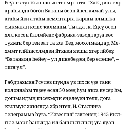
Рәсүлев тул­ҡын­ланып телмәр тота: “Хаҡ динлеләр
араһында бөгөн Ватаны өсөн йәнен аямай улы,
ағаһы йәки атаһы немецтарға ҡаршы алышҡа
сыҡмаған кеше ҡал­маны. Тылда ла Еңеү өсөн
хәләл көсөн йәлләмәйенсә фабрика-заводтарҙа көс
түкмәгән бер генә зат та юҡ. Беҙ, мосолмандар, Мө­
хәммәт ғәләйһиссәләмдең әйткәнен яҡшы хәтерләйбеҙ:
“Ватаныңа һөйөү – ул дине­беҙҙең бер өлөшө”, –
тигән ул”.
Ғабдрахман Рәсүлев шунда уҡ шәхсән үҙе танк
колоннаһы төҙөү өсөн 50 мең һум аҡса кү­серә һәм,
дошмандың кисек­мәҫтән еңелеүен теләп, доға
ҡылыуы хаҡында хәбәр итеп, И. Сталинға
телеграмма һуға. “Известия” гәзитенең 1943 йыл­
ғы 3 март һанында ил баш­лығының уға яуап