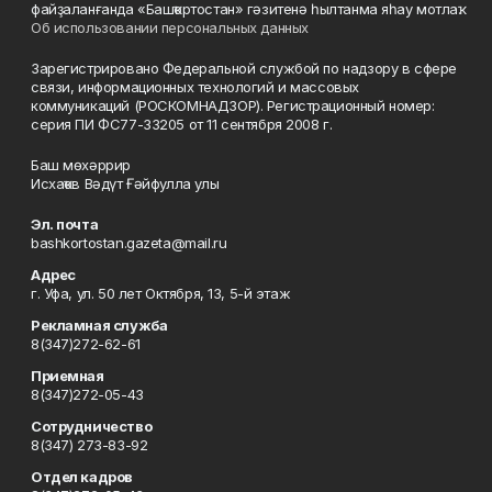
файҙаланғанда «Башҡортостан» гәзитенә һылтанма яһау мотлаҡ.
Об использовании персональных данных
Зарегистрировано Федеральной службой по надзору в сфере
связи, информационных технологий и массовых
коммуникаций (РОСКОМНАДЗОР). Регистрационный номер:
серия ПИ ФС77-33205 от 11 сентября 2008 г.
Баш мөхәррир
Исхаҡов Вәдүт Ғәйфулла улы
Эл. почта
bashkortostan.gazeta@mail.ru
Адрес
г. Уфа, ул. 50 лет Октября, 13, 5-й этаж
Рекламная служба
8(347)272-62-61
Приемная
8(347)272-05-43
Сотрудничество
8(347) 273-83-92
Отдел кадров