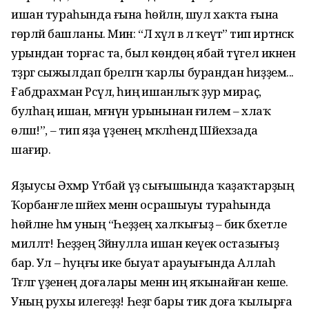
ишан тураһында ғына һөйләнә, шул хаҡта ғына
гөрләй башланы. Мин: “Лә хәүлә вә лә ҡеүәтә” тип иртәнсәк
урындан торғас та, был көндөң ябай түгел икә­нен
тәҙрәгә сыжылдап бәрелгән ҡарлы бурандан һиҙҙем...
Ғабдрахман Рәсүл, һиңә ишанлыҡ ҙур мираҫ,
булһаң ишан, мәғнүн урынынан ғилем – әхлаҡ
өләш!”, – тип яҙа үҙенең мәҡәләһендә Шәйех­зада
шағир.
Яҙыусы Әхмәр Үтәбай үҙ сы­ғышында ҡаҙаҡтарҙың
Ҡорбан­ғәле шәйех менән осрашыуы тураһында
һөйләне һәм уның “Һеҙҙең халҡығыҙ – бик бәхетле
милләт! Һеҙҙең Зәйнулла ишан кеүек остазығыҙ
бар. Ул – һуңғы ике быуат арауығында Аллаһ
Тәғәләгә үҙенең доғалары менән иң яҡынайған кеше.
Уның рухы илегеҙҙә! Һеҙгә бары тик доға ҡылырға