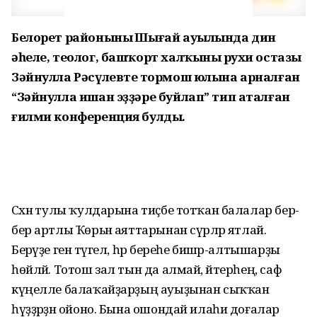
Белорет районының Шығай ауылында дин
әһеле, теолог, башҡорт халҡының рухи остазы
Зәйнулла Рәсүлевтең тормош юлына арналған
“Зәйнулла ишан эҙҙәре буйлап” тип аталған
ғилми конференция булды.
Сәхнә тулы ҡулдарына тиҫбе тотҡан балалар бер-
бер артлы Ҡөрьән аяттарынан сүрәләр ятлай.
Берәүҙе генә түгел, һәр береһе бишәр-алтышарҙы
һөйләй. Тотош зал тын да алмай, әйтерһең, саф
күңелле балаҡайҙарҙың ауыҙынан сыҡҡан
һүҙҙәрҙән ойоно. Бына ошондай илаһи доғалар