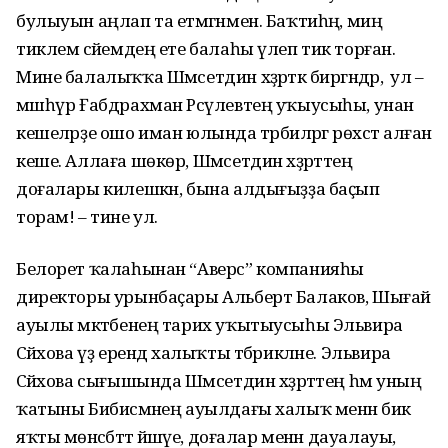
булыуын аңлап та етмәгәнмен. Баҡ­ти­һәң, миңә
тиклем әсәйемдең ете балаһы үлеп тик торған.
Мине балалыҡҡа Шәмсетдин хәҙрәткә биргәндәр, ә ул –
мәшһүр Ғабдрахман Рәсүлевтең уҡыусыһы, унан
кешеләрҙе ошо иман юлында тәрбиәләргә рөхсәт алған
кеше. Аллаға шөкөр, Шәм­сетдин хәҙрәттең
доғалары килешкән, бына алдығыҙҙа баҫып
торам! – тине ул.
Белорет ҡалаһынан “Аверс” компанияһы
директоры урын­баҫары Альберт Балаков, Шы­ғай
ауылы мәктәбенең тарих уҡытыусыһы Эльвира
Сәйәхова үҙ ерендә халыҡты тәбрикләне. Эльвира
Сәйәхова сығышында Шәмсетдин хәҙрәттең һәм уның
ҡатыны Бибиәсмәнең ауылдағы халыҡ менән бик
яҡты мөнәсәбәттә йәшәүе, доға­лар менән дауалауы,