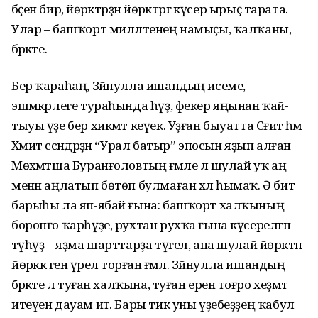
бәҫен бирә, йөрәктәрҙән йөрәк­тәргә күсер ырыҫ тарата.
Улар – башҡорт милләтенең намыҫы, ҡалҡаны,
бәрәкәте.
Бер ҡараһаң, Зәйнулла ишан­дың исеме,
эшмәкәрлеге тура­һында һүҙ, фекер яңынан ҡай­
тыуы үҙе бер хикмәт кеүек. Уҙған быуатта Сәғит һәм
Хәмит сәсәндәрҙән “Урал батыр” эпосын яҙып алған
Мөхәмәтша Буранғоловтың ғәмәле лә шулай уҡ аң
менән аңлатып бөтөп булмаған хәл һымаҡ. Ә бит
барыһы ла яп-ябай ғына: баш­ҡорт халҡының
боронғо ҡар­һүҙе, рухтан рухҡа ғына күсе­релгән
тәүһүҙ – яҙма шарттарҙа түгел, ана шулай йөрәктән
йөрәккә генә үрелә торған ғәмәл. Зәйнулла ишандың
бәрәкәте лә туған халҡына, туған еренә тоғро хеҙмәт
итеүен дауам итә. Бары тик уны үҙебеҙҙең ҡабул