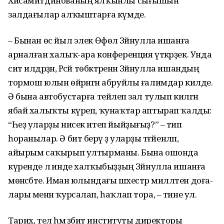
Хисамитдинованың ял­ҡын­лы сығышын
залдағылар алҡыштарға күмде.
– Бынан өс йыл элек Өфөлә Зәйнулла ишанға
арналған ха­лыҡ-ара конференция үт­кәрҙек. Унда
сит илдәрҙән, Рәсәй төбәк­тәренән Зәйнулла ишандың
тормош юлын өйрәнгән абруйлы ғалим­дар килде.
Ә бына автобустарға тейәлеп зал тулып килгән
ябай халыҡты күреп, ҡунаҡтар аптырап ҡал­ды:
“Һеҙ уларҙы нисек итеп йыйҙығыҙ?” – тип
һоранылар. Ә бит берәү ҙә уларҙы тәғә­йенләп,
айырым саҡырып ултырманы. Бына ошонда
күренде лә инде халҡыбыҙҙың Зәйнулла ишанға
мөнәсәбәте. Иман юлын­дағы шәхестәр милләтен доға­
лары менән ҡурсалап, һаҡлап тора, – тине ул.
Тарих, тел һәм әҙәбиәт институты директоры