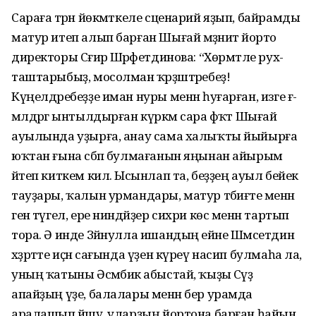
Сараға тәрән йөкмәткеле сценарий яҙып, байрамды
матур итеп алып барған Шығай мәҙә­ниәт йорто
директоры Сәғирә Шәрәфетдинова: “Хөрмәтле рух­
таштарыбыҙ, мосолман ҡәрҙәш­тәребеҙ!
Күңелдәребеҙҙе иман нуры менән һуғарған, изге ғә­
мәлдәргә ынтылдырған күркәм сара фәҡәт Шығай
ауылында уҙырға, анау сама халыҡты йыйырға
юҡтан ғына сәбәп булмағанын яңынан айырым
әйтеп киткем килә. Ысынлап та, беҙҙең ауыл бейек
тауҙары, ҡалын урмандары, матур тәби­ғәте менән
генә түгел, ере нин­дәйҙер сихри көс менән тартып
тора. Ә инде Зәйнулла ишандың ейәне Шәмсетдин
хәҙрәтте иҫән сағында үҙен күреү насип бул­маһа ла,
уның ҡатыны Әсмәбикә абыстай, ҡыҙы Сәүҙә
апайҙың үҙе, балалары менән бер урамда
аралашып йәшәү, уларҙың йортона барған һайын