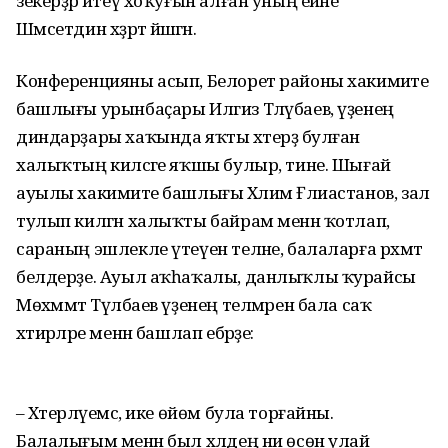
зекерҙәр әйтеү хоҡуғын алған уның ейәне
Шәмсетдин хәҙрәт йәшәгән.
Конференцияны асып, Белорет районы хакимиәте
башлығы урынбаҫары Илгиз Тләүбаев, үҙенең
диндарҙары хаҡында яҡты хәтерҙә булған
халыҡтың киләсәге яҡшы булыр, тине. Шығай
ауылы хакимиәте баш­лығы Хәлим Ғәлиастанов, зал
тулып килгән халыҡты байрам менән ҡотлап,
сараның эшлекле үтеүен теләне, балаларға рәхмәт
белдерҙе. Ауыл аҡһа­ҡалы, дан­лыҡлы ҡурайсы
Мөхәм­мәт Тү­лә­баев үҙенең телмәрен бала саҡ
хәтирәләре менән башлап ебәрҙе:
– Хәтерләүемсә, ике өйөм була торғайны.
Балалығым менән был хәлдең ни өсөн улай