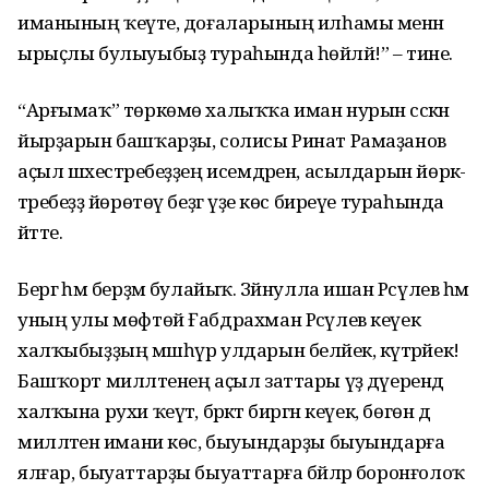
иманының ҡеүәте, доғаларының илһамы менән
ырыҫлы булыуыбыҙ тураһында һөйләй!” – тине.
“Арғымаҡ” төркөмө халыҡҡа иман нурын сәскән
йырҙарын башҡарҙы, солисы Ринат Рама­ҙанов
аҫыл шәхестәребеҙҙең исемдәрен, асылдарын йөрәк­
тәребеҙҙә йөрөтөү беҙгә үҙе көс биреүе тураһында
әйтте.
Бергә һәм берҙәм булайыҡ. Зәйнулла ишан Рәсүлев һәм
уның улы мөфтөй Ғабдрахман Рәсүлев кеүек
халҡыбыҙҙың мәшһүр улдарын беләйек, күтә­рәйек!
Башҡорт милләтенең аҫыл заттары үҙ дәүерендә
халҡына рухи ҡеүәт, бәрәкәт бир­гән кеүек, бөгөн дә
мил­ләтенә имани көс, быуындарҙы быуындарға
ялғар, быуаттарҙы быуаттарға бәйләр боронғолоҡ