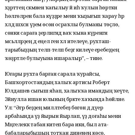
хәҙрәттең сәкмәненә ҡағылыу йә иһә ҡулын һөрткән
һөлгөләренә бала күҙҙәре менән ҡыҙығып ҡарау һәр
хәлдә шәхсән үҙем өсөн осраҡлы булманы төҫлө,
сөнки сараға әҙерләнгәндә ваҡ ҡына күренгән
мәсьәләләрҙең дә еңел генә хәл ителеүе, рухташ­
тарыбыҙҙың теләп-теләп беҙгә килеүе еребеҙҙең
ҡөҙрәтле булыуына ишаралыр”, – тине.
Юғары рухта барған сарала ҡурайсы,
Башҡортостандың халыҡ артисы Роберт
Юлдашев сығыш яһап, халыҡҡа имандың ҡеүәте,
Зәйнулла ишан юлының бәрәкәте хаҡында һөйләне.
Ул: “Әгәр беҙҙең милләтебеҙ бөгөн дә дәүер
арбаһында үҙ йырын йырлап, үҙ доғаһы менән
Мәңгелеккә табан китеп бара икән, был ата-
бабаларыбыҙҙың тотҡан диненең көсө,