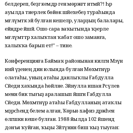
белдереп, беҙгә кемдәр генә мөрәжәғәт итмәй?! Һәр
ауылда тиерлек бөйөк шәйе­хебеҙ тураһында
мәғлүмәткә эйә булған кешеләр, уларҙың балалары,
ейәндәре йәшәй. Ошо сара ваҡытында ҡәҙерле
мәғлүмәттәр халыҡтан ҡабат ошо заманға,
халыҡҡа барып етә!” – тине.
Конференцияға Баймаҡ районынан килгән Мәзүнә
инәй үҙенең дин юлында булған Мөхәмәтәнүәр
олатаһы, уның атаһы данлыҡлы Ғабдулла
Сәйеди хаҡында һөйләне. Зәйнулла ишан Рәсүлев
менән бик тығыҙ аралашып йәшәгән Ғабдулла
Сәйеди. Мөхәмәтәнүәр атаһы Ғабдул­ланың атаҡлы
мәҙрәсәһендә белем алған, Ҡөрьән-хафиз дәрә­жәһенә
өлгәшкән кеше булған. 1988 йылда 102 йәшендә
донъя ҡуйған, ҡыҙы Зәйтүнәнән биш ҡыҙ тыуған: