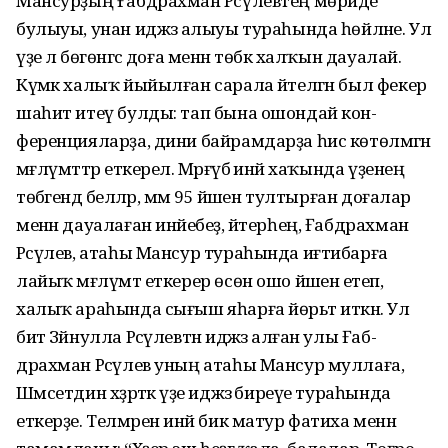
Ман­сурҙың Ғабдрахман Рәсү­лев­тең мөриде
булыуы, унан иджәзә алыуы тураһында һөй­ләне. Ул
үҙе лә бөгөнгәсә доға менән төбәк халҡын дауалай.
Күмәк халыҡ йыйылған сарала әйтелгән был фекер
шаһит итеү булды: тап бына ошондай кон­
ференцияларҙа, дини байрам­дарҙа һис көтөлмәгән
мәғлүмәт­тәр еткерелә. Мәрғүбә инәй ха­ҡында үҙенең
төбәгендә беләләр, әммә 95 йәшен тултырған доға­лар
менән дауалаған инәйебеҙ, әйтерһең, Ғабдрахман
Рәсүлев, атаһы Мансур тураһында иғти­барға
лайыҡ мәғлүмәт еткерер өсөн ошо йәшенә етеп,
халыҡ араһында сығыш яһарға йөрьәт иткән. Ул
бит Зәйнулла Рәсү­лев­тән иджәзә алған улы Ғаб­
драхман Рәсүлев уның атаһы Мансур муллаға,
Шәмсетдин хәҙрәткә үҙе иджәзә биреүе тураһында
еткерҙе. Телмәрен инәй бик матур фатиха менән