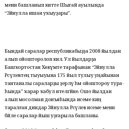
менән башланып китте Шығай ауылында
“Зәйнулла ишан уҡыуҙары”.
Бындай саралар республика­быҙҙа 2008 йылдан
алып ойошторолоп килә. Ул йылдарҙа
Башҡортостан Хөкүмәте тарафынан “Зәйнулла
Рәсүлевтең ты­уыуына 175 йыл тулыу уңа­йынан
тантаналы сараларҙы әҙерләү һәм ойоштороу тура­
һында” ҡарар ҡабул ителгәйне. Ошо йылдан
алып мосолман донъяһында исеме киң
таралған диндар Зәйнулла Рәсүлев исеме менән
бәйле саралар йыш уҙғарыла башланы.