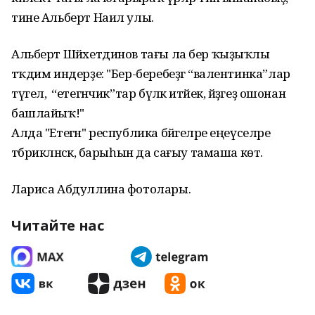
тине Альберт Наил улы.
Альберт Шәйхетдинов тағы ла бер ҡыҙыҡлы
тәҡдим индерҙе: "Бер-беребеҙгә “валентинка”лар
түгел, ә “етегәнчик”тар бүләк итәйек, әйҙәгеҙ ошонан
башлайыҡ!"
Алда "Етегән" республика бәйгеләре еңеүселәре
тәбрикләнәсәк, барыһын да сағыу тамаша көтә.
Лариса Абдуллина фотолары.
Читайте нас