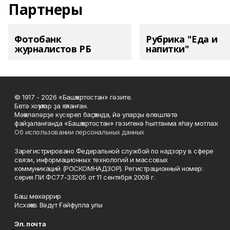
Партнеры
Фотобанк
Рубрика "Еда и
журналистов РБ
напитки"
© 1917 - 2026 «Башҡортостан» гәзите.
Бөтә хоҡуҡтар ҙа яҡланған.
Мәҡәләләрҙе күсереп баҫҡанда, йә уларҙы өлөшләтә
файҙаланғанда «Башҡортостан» гәзитенә һылтанма яһау мотлаҡ.
Об использовании персональных данных
Зарегистрировано Федеральной службой по надзору в сфере
связи, информационных технологий и массовых
коммуникаций (РОСКОМНАДЗОР). Регистрационный номер:
серия ПИ ФС77-33205 от 11 сентября 2008 г.
Баш мөхәррир
Исхаҡов Вәдүт Ғәйфулла улы
Эл. почта