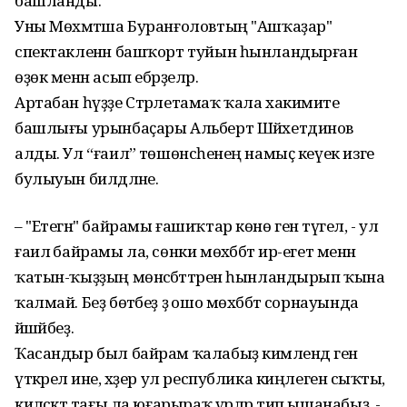
башланды.
Уны Мөхәмәтша Буранғоловтың "Ашҡаҙар"
спектакленән башҡорт туйын һынландырған
өҙөк менән асып ебәрҙеләр.
Артабан һүҙҙе Стәрлетамаҡ ҡала хакимиәте
башлығы урынбаҫары Альберт Шәйхетдинов
алды. Ул “ғаилә” төшөнсәһенең намыҫ кеүек изге
булыуын билдәләне.
– "Етегән" байрамы ғашиҡтар көнө генә түгел, - ул
ғаилә байрамы ла, сөнки мөхәббәт ир-егет менән
ҡатын-ҡыҙҙың мөнәсәбәттәрен һынландырып ҡына
ҡалмай. Беҙ бөтәбеҙ ҙә ошо мөхәббәт сорнауында
йәшәйбеҙ.
Ҡасандыр был байрам ҡалабыҙ кимәлендә генә
үткәрелә ине, хәҙер ул республика киңлегенә сыҡты,
киләсәктә тағы ла юғарыраҡ үрләр тип ышанабыҙ, -