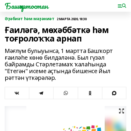
Башҡортостан
Әҙәбиәт һәм мәҙәниәт
2 МАРТА 2020, 18:30
Ғаиләгә, мөхәббәткә һәм
тоғролоҡҡа арнап
Мәғлүм булыуынса, 1 мартта Башҡорт
ғаиләһе көнө билдәләнә. Был гүзәл
байрамды Стәрлетамаҡ ҡалаһында
"Етегән" исеме аҫтында бишенсе йыл
рәттән үткәрәләр.