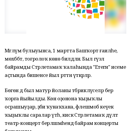
Мәғлүм булыуынса, 1 мартта Башҡорт ғаиләһе,
мөхәббәт, тоғролоҡ көнө билдәләнә. Был гүзәл
байрамды Стәрлетамаҡ ҡалаһында "Етегән" исеме
аҫтында бишенсе йыл рәттән үткәрәләр.
Бөгөн дә был матур йоланы тәбрикләүселәр бер
ҡорға йыйылды. Көн оҙонона ҡыҙыҡлы
осрашыуҙар, әҙәби ҡунаҡхана, флешмоб кеүек
ҡыҙыҡлы саралар үтһә, кискә Стәрлетамаҡ дәүләт
театр-концерт берләшмәһендә байрам концерты