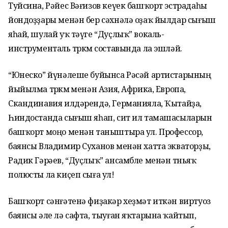
Туйсина, Рәйес Вәғизов кеүек башҡорт эстрадаһы
йондоҙҙары менән бер сәхнәлә оҙаҡ йылдар сығыш
яһай, шулай уҡ тәүге “Дуҫлыҡ” вокаль-
инструменталь төркөм составында ла эшләй.
“Юнеско” йүнәлеше буйынса Рәсәй артистарының
йыйылма төркөмө менән Азия, Африка, Европа,
Скандинавия илдәрендә, Германияла, Ҡытайҙа,
Һиндостанда сығыш яһап, сит ил тамашасыларын
башҡорт моңо менән таныштыра ул. Профессор,
баянсы Владимир Суханов менән хатта экваторҙы,
Радик Гәрәев, “Дуҫлыҡ” ансамбле менән төньяҡ
полюсты ла киҫеп сыға ул!
Башҡорт сәнғәтенә фиҙакәр хеҙмәт иткән виртуоз
баянсы әле лә сафта, тыуған яҡтарына ҡайтып,