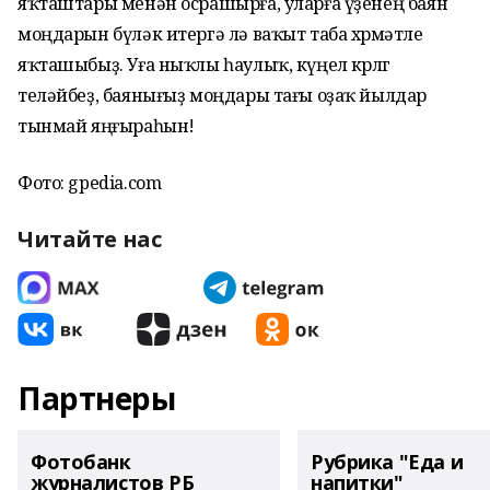
яҡташтары менән осрашырға, уларға үҙенең баян
моңдарын бүләк итергә лә ваҡыт таба хөрмәтле
яҡташыбыҙ. Уға ныҡлы һаулыҡ, күңел көрлөгө
теләйбеҙ, баянығыҙ моңдары тағы оҙаҡ йылдар
тынмай яңғыраһын!
Фото: gpedia.com
Читайте нас
Партнеры
Фотобанк
Рубрика "Еда и
журналистов РБ
напитки"