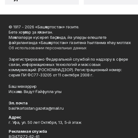
© 1917 - 2026 «Башҡортостан» гәзите.
Бөтә хоҡуҡтар ҙа яҡланған.
Мәҡәләләрҙе күсереп баҫҡанда, йә уларҙы өлөшләтә
файҙаланғанда «Башҡортостан» гәзитенә һылтанма яһау мотлаҡ.
Об использовании персональных данных
Зарегистрировано Федеральной службой по надзору в сфере
связи, информационных технологий и массовых
коммуникаций (РОСКОМНАДЗОР). Регистрационный номер:
серия ПИ ФС77-33205 от 11 сентября 2008 г.
Баш мөхәррир
Исхаҡов Вәдүт Ғәйфулла улы
Эл. почта
bashkortostan.gazeta@mail.ru
Адрес
г. Уфа, ул. 50 лет Октября, 13, 5-й этаж
Рекламная служба
8(347)272-62-61