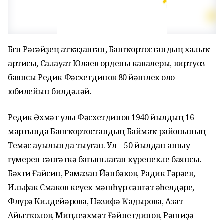
Бөгөн Рәсәйҙең атҡаҙанған, Башҡортостандың халыҡ
артисы, Салауат Юлаев ордены кавалеры, виртуоз
баянсы Редик Фәсхетдинов 80 йәшлек оло
юбилейын билдәләй.
Редик Әхмәт улы Фәсхетдинов 1940 йылдың 16
мартында Башҡортостандың Баймаҡ районының
Темәс ауылында тыуған. Ул – 50 йылдан ашыу
ғүмерен сәнғәткә бағышлаған күренекле баянсы.
Бәхти Ғайсин, Рамазан Йәнбәков, Радик Гәрәев,
Ильфак Смаков кеүек мәшһүр сәнғәт әһелдәре,
Флүрә Килдейәрова, Нәзифә Ҡадырова, Азат
Айытҡолов, Миңлеәхмәт Ғәйнетдинов, Рәшиҙә