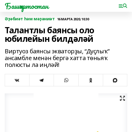
Башҡортостан
Әҙәбиәт һәм мәҙәниәт
16 МАРТА 2020, 10:30
Талантлы баянсы оло
юбилейын билдәләй
Виртуоз баянсы экваторҙы, “Дуҫлыҡ”
ансамбле менән бергә хатта төньяҡ
полюсты ла иңләй!