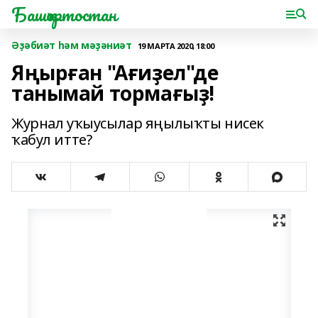
Башҡортостан
Әҙәбиәт һәм мәҙәниәт
19 МАРТА 2020, 18:00
Яңырған "Ағиҙел"де
танымай тормағыҙ!
Журнал уҡыусылар яңылыҡты нисек
ҡабул итте?