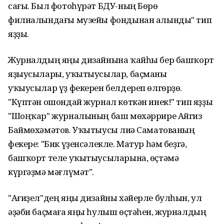
сағы. Был фотоһүрәт БДУ-ның Бөрө
филиалындағы музейы фондынан алынды" тип
яҙҙы.
Журналдың яңы дизайнына ҡайһы бер башҡорт
яҙыусылары, уҡытыусылар, баҫманы
уҡыусылар үҙ фекерен белдереп өлгөрҙө.
"Күптән ошондай журнал көткән инек!" тип яҙҙы
"Шоңҡар" журналының баш мөхәррире Айгиз
Баймөхәмәтов. Уҡытыусы Әлиә Саматованың
фекере: "Бик үҙенсәлекле. Матур һәм беҙгә,
башҡорт теле уҡытыусыларына, өҫтәмә
күргәҙмә мәғлүмәт".
"Ағиҙел"дең яңы дизайны хәйерле булһын, ул
әҙәби баҫмаға яңы һулыш өҫтәһен, журналдың