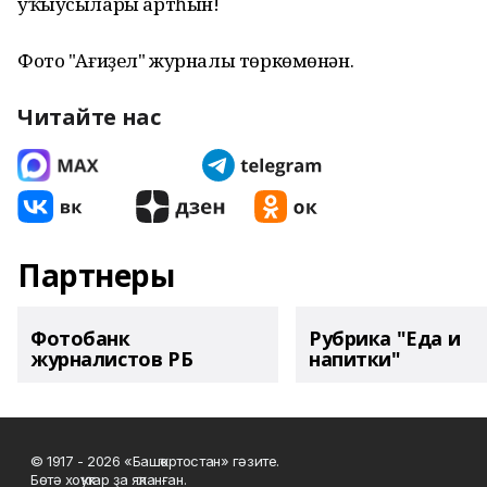
уҡыусылары артһын!
Фото "Ағиҙел" журналы төркөмөнән.
Читайте нас
Партнеры
Фотобанк
Рубрика "Еда и
журналистов РБ
напитки"
© 1917 - 2026 «Башҡортостан» гәзите.
Бөтә хоҡуҡтар ҙа яҡланған.