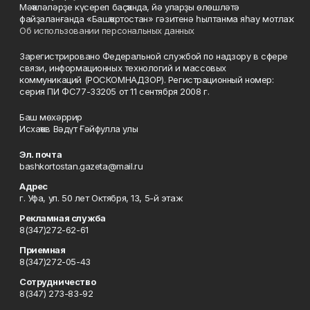
Мәҡәләләрҙе күсереп баҫҡанда, йә уларҙы өлөшләтә
файҙаланғанда «Башҡортостан» гәзитенә һылтанма яһау мотлаҡ.
Об использовании персональных данных
Зарегистрировано Федеральной службой по надзору в сфере
связи, информационных технологий и массовых
коммуникаций (РОСКОМНАДЗОР). Регистрационный номер:
серия ПИ ФС77-33205 от 11 сентября 2008 г.
Баш мөхәррир
Исхаҡов Вәдүт Ғәйфулла улы
Эл. почта
bashkortostan.gazeta@mail.ru
Адрес
г. Уфа, ул. 50 лет Октября, 13, 5-й этаж
Рекламная служба
8(347)272-62-61
Приемная
8(347)272-05-43
Сотрудничество
8(347) 273-83-92