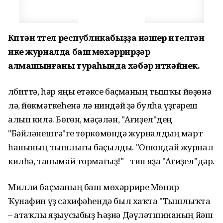
Күптән түгел республикабыҙҙа нәшер ителгән
ике журналда баш мөхәррирҙәр
алмашынғаны тураһында хәбәр иткәйнек.
Әлбиттә, һәр яңы етәксе баҫманың тышҡы йөҙөнә
лә, йөкмәткеһенә лә ниндәй ҙә булһа үҙгәреш
алып килә. Бөгөн, мәҫәлән, "Ағиҙел"дең
"Бәйләнештә"ге төркөмөндә журналдың март
һанының тышлығы баҫылды. "Ошондай журнал
килһә, танымай тормағыҙ!" - тип яҙа "Ағиҙел"дәр.
Милли баҫманың баш мөхәррире Мөнир
Ҡунафин үҙ сәхифәһендә был хаҡта "Тышлыҡта
– атаҡлы яҙыусыбыҙ Һәҙиә Дәүләтшинаның йәш