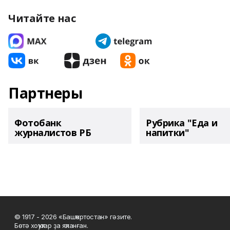
Читайте нас
Партнеры
Фотобанк
Рубрика "Еда и
журналистов РБ
напитки"
© 1917 - 2026 «Башҡортостан» гәзите.
Бөтә хоҡуҡтар ҙа яҡланған.