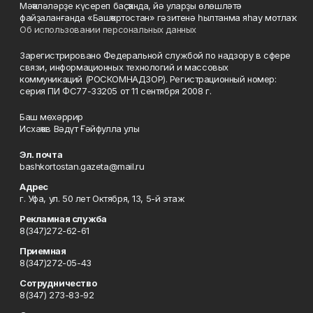
Мәҡәләләрҙе күсереп баҫҡанда, йә уларҙы өлөшләтә
файҙаланғанда «Башҡортостан» гәзитенә һылтанма яһау мотлаҡ.
Об использовании персональных данных
Зарегистрировано Федеральной службой по надзору в сфере
связи, информационных технологий и массовых
коммуникаций (РОСКОМНАДЗОР). Регистрационный номер:
серия ПИ ФС77-33205 от 11 сентября 2008 г.
Баш мөхәррир
Исхаҡов Вәдүт Ғәйфулла улы
Эл. почта
bashkortostan.gazeta@mail.ru
Адрес
г. Уфа, ул. 50 лет Октября, 13, 5-й этаж
Рекламная служба
8(347)272-62-61
Приемная
8(347)272-05-43
Сотрудничество
8(347) 273-83-92