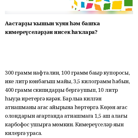
Ағастарҙы ҡышын ҡуян һәм башҡа
кимереүселәрҙән нисек һаҡларға?
300 грамм нафталин, 100 грамм баҡыр купоросы,
ике литр көнбағыш майы, 3,5 килограмм һабын,
400 грамм скипидарҙы бергә ҡушып, 10 литр
һыуҙа иретергә кәрәк. Барлыҡҡа килгән
ҡатнашманы ағас ҡайырына һөртөргә. Көҙөн ағас
олондарын ағартҡанда ҡатнашмаға 1,5 аш ҡалағы
карбофос ҡушырға мөмкин. Кимереүселәр яҡын
килергә ҡурҡасаҡ.