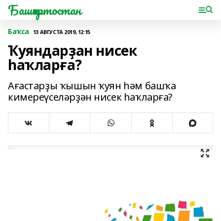
Башҡортостан
Баҡса
13 АВГУСТА 2019, 12:15
Ҡуяндарҙан нисек
һаҡларға?
Ағастарҙы ҡышын ҡуян һәм башҡа
кимереүселәрҙән нисек һаҡларға?