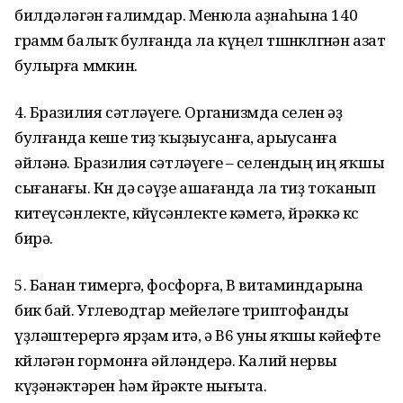
билдәләгән ғалимдар. Менюла аҙнаһына 140
грамм балыҡ булғанда ла күңел төшөнкөлөгөнән азат
булырға мөмкин.
4. Бразилия сәтләүеге. Организмда селен әҙ
булғанда кеше тиҙ ҡыҙыусанға, арыусанға
әйләнә. Бразилия сәтләүеге – селендың иң яҡшы
сығанағы. Көн дә өсәүҙе ашағанда ла тиҙ тоҡанып
китеүсәнлекте, көйөүсәнлекте кәметә, йөрәккә көс
бирә.
5. Банан тимергә, фосфорға, В витаминдарына
бик бай. Углеводтар мейеләге триптофанды
үҙләштерергә ярҙам итә, ә В6 уны яҡшы кәйефте
көйләгән гормонға әйләндерә. Калий нервы
күҙәнәктәрен һәм йөрәкте нығыта.