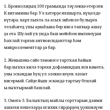
1. Брокколиҙың 100 грамында тәүлеккә етерлек
К витамины бар. Ул хәтерҙе яҡшырта, күңелде
күтәрә, ҡартлыҡта ла асыҡ зиһенле булырға
теләһәгеҙ, уны аҙнаһына бер нисә тапҡыр ашау
ҙа етә. Шулай уҡ унда баш мейеһен имгәнеүҙән
һаҡлай торған антиоксиданттар һәм
микроэлементтар ҙа бар.
2. Женьшень сәйе тәмәкесе тартҡан һайын
барлыҡҡа килә торған дофаминдың көсөн кәметә,
уны эскәндән һуң ул элекке кеүек ләззәт
кисермәй. Сәйҙе йыш эскәндә тартыу бөтөнләй
ылыҡтырмай башлай.
3. Омега-3. Балыҡтың майлы сорттарын даими
ашаған кешеләрҙә психик сирҙәрҙең үҫешмәүен