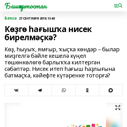
Башҡортостан
Баҡса
27 СЕНТЯБРЯ 2019, 13:40
Көҙгө һағышҡа нисек
бирелмәҫкә?
Көҙ, һыуыҡ, ямғыр, ҡыҫҡа көндәр – былар
миҙгелгә бәйле кешелә күңел
төшөнкөлөгө барлыҡҡа килтергән
сәбәптәр. Нисек итеп һағыш һаҙлығына
батмаҫҡа, кәйефте күтәренке тоторға?