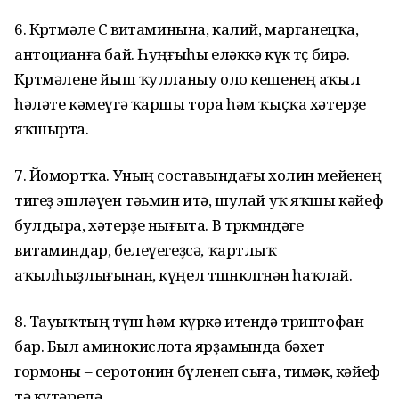
6. Көртмәле С витаминына, калий, марганецҡа,
антоцианға бай. Һуңғыһы еләккә күк төҫ бирә.
Көртмәлене йыш ҡулланыу оло кешенең аҡыл
һәләте кәмеүгә ҡаршы тора һәм ҡыҫҡа хәтерҙе
яҡшырта.
7. Йомортҡа. Уның составындағы холин мейенең
тигеҙ эшләүен тәьмин итә, шулай уҡ яҡшы кәйеф
булдыра, хәтерҙе нығыта. В төркөмөндәге
витаминдар, белеүегеҙсә, ҡартлыҡ
аҡылһыҙлығынан, күңел төшөнкөлөгөнән һаҡлай.
8. Тауыҡтың түш һәм күркә итендә триптофан
бар. Был аминокислота ярҙамында бәхет
гормоны – серотонин бүленеп сыға, тимәк, кәйеф
тә күтәрелә.