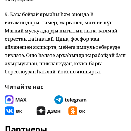
9. Ҡарабойҙай ярмаһы һәм ононда В
витаминдары, тимер, марганец, магний күп.
Магний мускулдарҙы нығытып ҡына ҡалмай,
стрестан да һаҡлай. Цинк, фосфор ҡан
әйләнешен яҡшырта, мейегә импульс ебәреүҙе
тиҙләтә. Ошо һәләте арҡаһында ҡарабойҙай баш
ауырыуынан, шикләнеүҙән, юҡҡа-барға
борсолоуҙан һаҡлай, йоҡоно яҡшырта.
Читайте нас
Партнеры