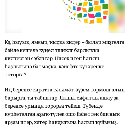
Көҙ, һыуыҡ, ямғыр, ҡыҫҡа көндәр – былар миҙгелгә
бәйле кешелә күңел төшөнкөлөгө барлыҡҡа
килтергән сәбәптәр. Нисек итеп һағыш
һаҙлығына батмаҫҡа, кәйефте күтәренке
тоторға?
Иң беренсе сиратта сәләмәт, әүҙем тормош алып
барырға, ти табиптар. Яҡшы, сифатлы ашау ҙа
беренсе урында торорға тейеш. Түбәндә
күрһәтелгән аҙыҡ-түлек ошо йәһәттән бик ныҡ
ярҙам итер, хәтер һандығына һалып ҡуйығыҙ.