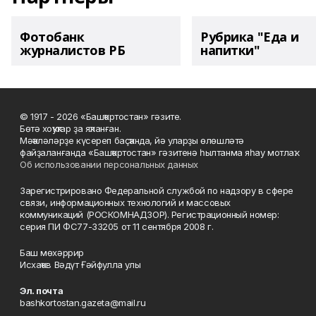
Фотобанк
Рубрика "Еда и
журналистов РБ
напитки"
© 1917 - 2026 «Башҡортостан» гәзите.
Бөтә хоҡуҡтар ҙа яҡланған.
Мәҡәләләрҙе күсереп баҫҡанда, йә уларҙы өлөшләтә
файҙаланғанда «Башҡортостан» гәзитенә һылтанма яһау мотлаҡ.
Об использовании персональных данных
Зарегистрировано Федеральной службой по надзору в сфере
связи, информационных технологий и массовых
коммуникаций (РОСКОМНАДЗОР). Регистрационный номер:
серия ПИ ФС77-33205 от 11 сентября 2008 г.
Баш мөхәррир
Исхаҡов Вәдүт Ғәйфулла улы
Эл. почта
bashkortostan.gazeta@mail.ru