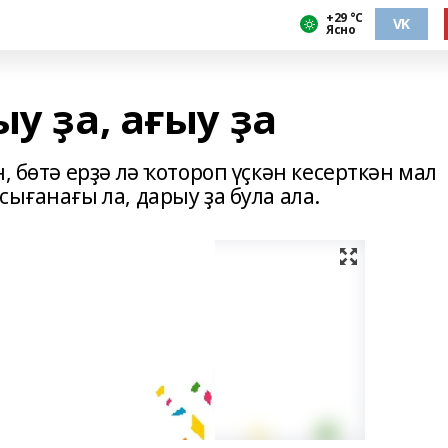
+29 °С
VK
Ясно
у ҙа, ағыу ҙа
, бөтә ерҙә лә ҡотороп үҫкән кесерткән мал
ығанағы ла, дарыу ҙа була ала.