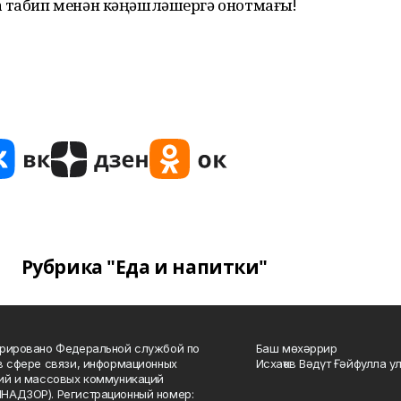
а табип менән кәңәшләшергә онотмағыҙ!
Рубрика "Еда и напитки"
рировано Федеральной службой по
Баш мөхәррир
в сфере связи, информационных
Исхаҡов Вәдүт Ғәйфулла у
ий и массовых коммуникаций
НАДЗОР). Регистрационный номер: