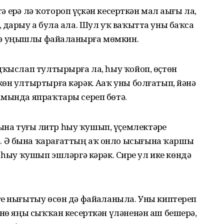
тә ерҙә лә ҡотороп үҫкән кесерткән мал аҙығы ла,
 дарыу ҙа була ала. Шул уҡ ваҡытта уны баҡса
ә уңышлы файҙаланырға мөмкин.
ңҡыслап тултырырға ла, һыу ҡойоп, өҫтөн
өн ултыртырға кәрәк. Аҙаҡ уны болғатып, йәнә
амында япраҡтары сереп бөтә.
а туғыҙ литр һыу ҡушып, үҫемлектәрҙе
 Ә бына ҡарағаттың аҡ онло ысығына ҡаршы
 һыу ҡушып эшләргә кәрәк. Сирҙе ул ике көндә
е нығытыу өсөн дә файҙаланыла. Уны киптереп
өнө яңы сыҡҡан кесерткән үләненән аш бешерә,