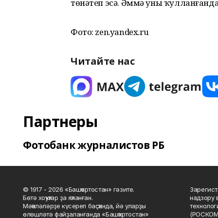
төнәтеп эсә. Әммә уны ҡулланғанд
Фото: zen.yandex.ru
Читайте нас
Партнеры
Фотобанк журналистов РБ
© 1917 - 2026 «Башҡортостан» гәзите.
Зарегист
Бөтә хоҡуҡтар ҙа яҡланған.
надзору 
Мәҡәләләрҙе күсереп баҫҡанда, йә уларҙы
технолог
өлөшләтә файҙаланғанда «Башҡортостан»
(РОСКОМ