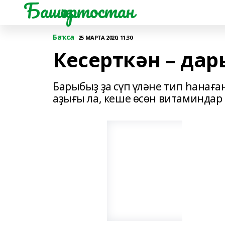
Башҡортостан
Баҡса
25 МАРТА 2020, 11:30
Кесерткән – дары
Барыбыҙ ҙа сүп үләне тип һанаған
аҙығы ла, кеше өсөн витаминдар с