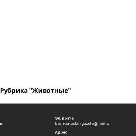
Рубрика "Животные"
Эл. почта
лы
bashkortostan.gazeta@mail.ru
Адрес