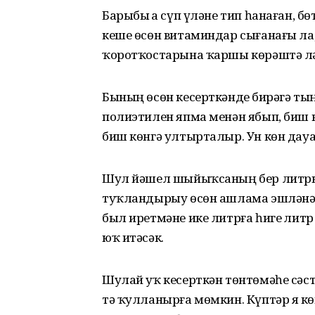
Барыбыҙ ҙа сүп үләне тип һанаған, бө
кеше өсөн витаминдар сығанағы ла,
ҡоротҡостарына ҡаршы көрәштә л
Бының өсөн кесерткәнде биҙрәгә ты
полиэтилен япма менән ябып, биш к
биш көнгә ултырталыр. Ун көн дау
Шул йәшел шыйыҡсаның бер литрын
туҡландырыу өсөн ашлама эшләнә.
был иретмәне ике литрға һигеҙ литр
юҡ итәсәк.
Шулай уҡ кесерткән төнтөмәһе сәст
тә ҡулланырға мөмкин. Күптәр яҙ к