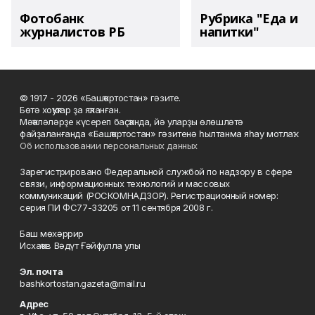
Фотобанк
Рубрика "Еда и
журналистов РБ
напитки"
© 1917 - 2026 «Башҡортостан» гәзите.
Бөтә хоҡуҡтар ҙа яҡланған.
Мәҡәләләрҙе күсереп баҫҡанда, йә уларҙы өлөшләтә
файҙаланғанда «Башҡортостан» гәзитенә һылтанма яһау мотлаҡ.
Об использовании персональных данных
Зарегистрировано Федеральной службой по надзору в сфере
связи, информационных технологий и массовых
коммуникаций (РОСКОМНАДЗОР). Регистрационный номер:
серия ПИ ФС77-33205 от 11 сентября 2008 г.
Баш мөхәррир
Исхаҡов Вәдүт Ғәйфулла улы
Эл. почта
bashkortostan.gazeta@mail.ru
Адрес