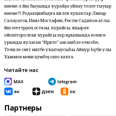
инеме лә йәш быуында ҡурайҙа уйнау теләге тыуыр
инеме?! Редакциябыҙға килгән ҡунаҡтар Линар
Салауатов, Нияз Мостафин, Рөстәм Садиҡов атлы
йәш егеттәрҙең остазы, ҡурайсы, яңыраҡ
ойошторолған ҡурайсылар ярышында өсөнсө
урынды яулаған “Ирәкте” ансамбле етәксеһе,
Тәтешле сәнғәт мәктәбе уҡытыусыһы Айнур Һәүбән улы
Ҡыямов менән әңгәмәбеҙ ошо хаҡта.
Читайте нас
Партнеры