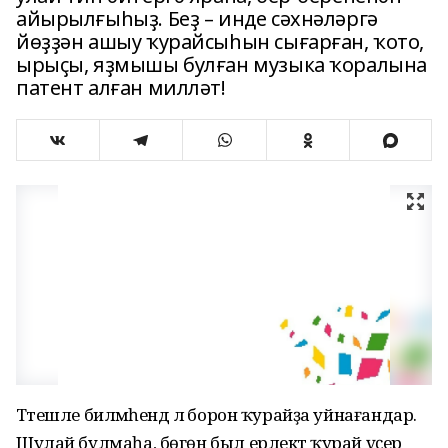
айырылғыһыҙ. Беҙ – инде сәхнәләргә
йөҙҙән ашыу ҡурайсыһын сығарған, ҡото,
ырыҫы, яҙмышы булған музыка ҡоралына
патент алған милләт!
Тәтешле биләмәһендә лә борон ҡурайҙа уйнағандар.
Шулай булмаһа, бөгөн был ерлектә ҡурай үҫер