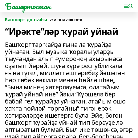
Башҡортостан
Башҡорт донъяһы
22 ИЮНЯ 2018, 08:38
“Ирәкте”ләр ҡурай уйнай
Башҡорттар ҡайҙа ғына ла ҡурайҙа
уйнаған. Был музыка ҡоралы уларҙы
тыуғандан алып ғүмеренең ахырынаса
оҙатып йөрөй, шуға күрә республикала
ғына түгел, милләттәштәребеҙ йәшәгән
һәр төбәк вәкиле менән һөйләшһәң,
“Бына минең хәтерләүемсә, олатайым
ҡурай уйнай ине” йәки “Күршелә бер
бабай гел ҡурайҙа уйнаған, атайым ошо
хаҡта һөйләй торғайны” тигәнерәк
хәтирәләрҙе ишетергә була. Эйе, бөгөн
башҡорт ҡурайҙа уйнай тип берәүҙе лә
аптыратып булмай. Был ике төшөнсә, әгәр
улай тип әйтергә яраһа, бер-береһенән