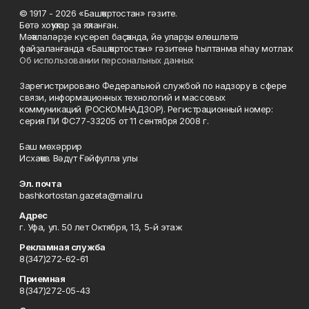
© 1917 - 2026 «Башҡортостан» гәзите.
Бөтә хоҡуҡтар ҙа яҡланған.
Мәҡәләләрҙе күсереп баҫҡанда, йә уларҙы өлөшләтә
файҙаланғанда «Башҡортостан» гәзитенә һылтанма яһау мотлаҡ.
Об использовании персональных данных
Зарегистрировано Федеральной службой по надзору в сфере
связи, информационных технологий и массовых
коммуникаций (РОСКОМНАДЗОР). Регистрационный номер:
серия ПИ ФС77-33205 от 11 сентября 2008 г.
Баш мөхәррир
Исхаҡов Вәдүт Ғәйфулла улы
Эл. почта
bashkortostan.gazeta@mail.ru
Адрес
г. Уфа, ул. 50 лет Октября, 13, 5-й этаж
Рекламная служба
8(347)272-62-61
Приемная
8(347)272-05-43