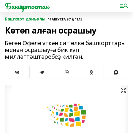
Башҡортостан
Башҡорт донъяһы
14 АВГУСТА 2019, 11:15
Көтөп алған осрашыу
Бөгөн Өфөлә үткән сит өлкә башҡорттары
менән осрашыуға бик күп
милләттәштәребеҙ килгән.