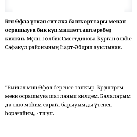
Бөгөн Өфөлә үткән сит өлкә башҡорттары менән
осрашыуға бик күп милләттәштәребеҙ
килгән.
Мәҫәлән, Гөлбикә Сәмсетдинова Ҡурған өлкәһе
Сафакүл районының Һарт-Әбдрәш ауылынан.
”Быйыл мин Өфөлә беренсе тапҡыр. Ҡәрҙәштәрем
менән осрашыуға шатланып килдем. Балаларым
да ошо мөһим сараға барыуымды үтенеп
һорағайны,, - ти ул.