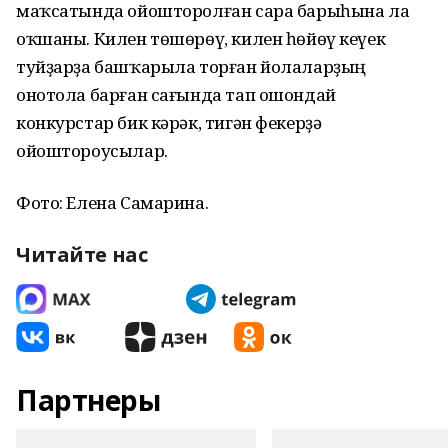
маҡсатында ойошторолған сара барыһына ла
оҡшаны. Килен төшөрөү, килен һөйөү кеүек
туйҙарҙа башҡарыла торған йолаларҙың
онотола барған сағында тап ошондай
конкурстар бик кәрәк, тигән фекерҙә
ойоштороусылар.
Фото: Елена Самарина.
Читайте нас
Партнеры