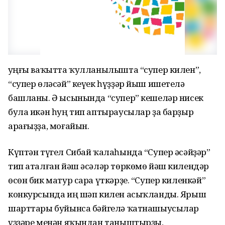
Һуңғы ваҡытта ҡулланылышта “супер килен”,
“супер өләсәй” кеүек һүҙҙәр йыш ишетелә
башланы. Ә ысынында “супер” кешеләр нисек
була икән һуң тип аптыраусылар ҙа барҙыр
арағыҙҙа, моғайын.
Күптән түгел Сибай ҡалаһында “Супер әсәйҙәр”
тип аталған йәш әсәләр төркөмө йәш килендәр
өсөн бик матур сара үткәрҙе. “Супер киленкәй”
конкурсында иң шәп килен асыҡланды. Ярыш
шарттары буйынса бәйгелә ҡатнашыусылар
үҙҙәре менән яҡындан таныштырҙы,