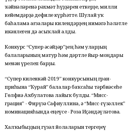
ҡәйнәләренә рәхмәт һүҙҙәрен еткерҙе, милли
кейемдәрҙә дефиле күрһәтте. Шулай уҡ
баһалама ағзалары килендәрҙең нимәгә һәләтле
икәнлеген дә асыҡлай алды.
Конкурс “Супер әсәйҙәр”ҙең һәм уларҙың
балаларының матур һәм дәртле йыр-моңдары
менән үрелеп барҙы.
“Супер киленкәй-2019” конкурсының гран-
приһына “Ҡурай” балалар баҡсаһы тәрбиәсеһе
Гөлфиә Аҡбулатова лайыҡ булды. “Мисс-
грация” - Фирүзә Сафиуллина, ә “Мисс-гүзәллек”
номинацияһында еңеүсе - Роза Иҫәндәүләтова.
Халҡыбыҙҙың гүзәл йолаларын тергеҙеү