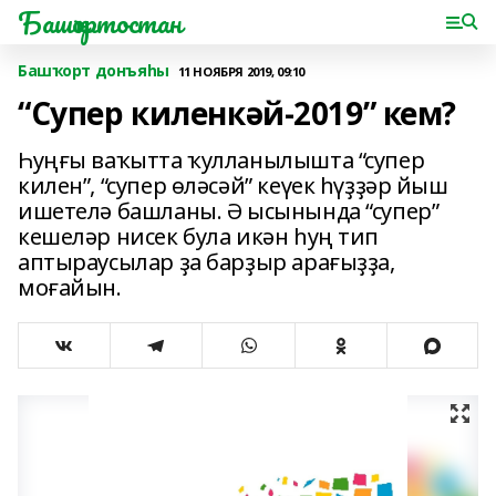
Башҡортостан
Башҡорт донъяһы
11 НОЯБРЯ 2019, 09:10
“Супер киленкәй-2019” кем?
Һуңғы ваҡытта ҡулланылышта “супер
килен”, “супер өләсәй” кеүек һүҙҙәр йыш
ишетелә башланы. Ә ысынында “супер”
кешеләр нисек була икән һуң тип
аптыраусылар ҙа барҙыр арағыҙҙа,
моғайын.