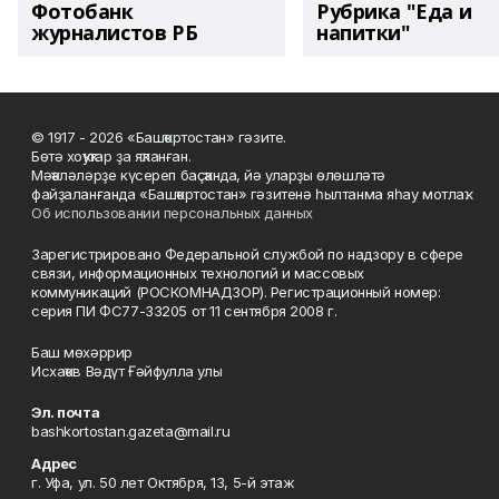
Фотобанк
Рубрика "Еда и
журналистов РБ
напитки"
© 1917 - 2026 «Башҡортостан» гәзите.
Бөтә хоҡуҡтар ҙа яҡланған.
Мәҡәләләрҙе күсереп баҫҡанда, йә уларҙы өлөшләтә
файҙаланғанда «Башҡортостан» гәзитенә һылтанма яһау мотлаҡ.
Об использовании персональных данных
Зарегистрировано Федеральной службой по надзору в сфере
связи, информационных технологий и массовых
коммуникаций (РОСКОМНАДЗОР). Регистрационный номер:
серия ПИ ФС77-33205 от 11 сентября 2008 г.
Баш мөхәррир
Исхаҡов Вәдүт Ғәйфулла улы
Эл. почта
bashkortostan.gazeta@mail.ru
Адрес
г. Уфа, ул. 50 лет Октября, 13, 5-й этаж