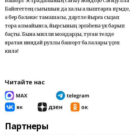
Башҡорт эстрадаһының сағыу йондоҙо Сәғиҙулла
Байегеттең сығышын да халыҡ алҡыштарға күмде,
ә бер бәләкәс тамашасы, дәртле йырға сыҙап
тора алмайынса, йырсының эргәһенә үк барып
баҫты. Бына милли моңдарҙы, туған телде
яратҡан ниндәй рухлы башҡорт балалары үҫеп
килә!
Читайте нас
Партнеры