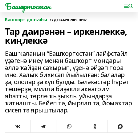
Башҡортостан
Башҡорт донъяһы
17 ДЕКАБРЯ 2019, 08:07
Тар даирәнән – иркенлеккә,
киңлеккә
Баш ҡаланың “Башҡортостан” лайфстайл
үҙәгенә инеү менән башҡорт моңдары
әллә ҡайҙан саҡырып, үҙенә әйҙәп тора
ине. Халыҡ бихисап йыйылған: балалар
ҙа, ололар ҙа күп булды. Бәләкәстәр һүрәт
төшөрҙө, милли биҙәкле аквагрим
яһатты, төрлө ҡыҙыҡлы уйындарҙа
ҡатнашты. Бейеп тә, йырлап та, йомаҡтар
сисеп тә ярыштылар.