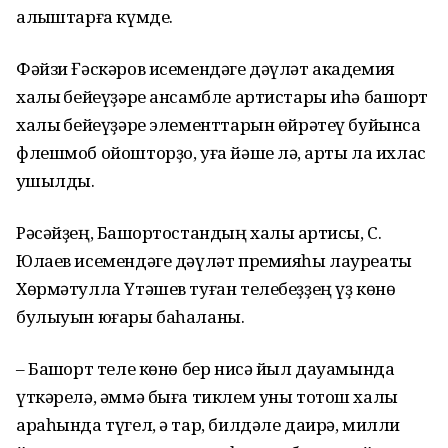
алҡыштарға күмде.
Фәйзи Ғәскәров исемендәге дәүләт академия
халыҡ бейеүҙәре ансамбле артистары иһә башҡорт
халыҡ бейеүҙәре элементтарын өйрәтеү буйынса
флешмоб ойошторҙо, уға йәше лә, ҡарты ла ихлас
ҡушылды.
Рәсәйҙең, Башҡортостандың халыҡ артисы, С.
Юлаев исемендәге дәүләт премияһы лауреаты
Хөрмәтулла Үтәшев туған телебеҙҙең үҙ көнө
булыуын юғары баһаланы.
– Башҡорт теле көнө бер нисә йыл дауамында
үткәрелә, әммә быға тиклем уны тотош халыҡ
араһында түгел, ә тар, билдәле даирә, милли