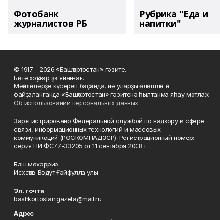
Фотобанк
Рубрика "Еда и
журналистов РБ
напитки"
© 1917 - 2026 «Башҡортостан» гәзите.
Бөтә хоҡуҡтар ҙа яҡланған.
Мәҡәләләрҙе күсереп баҫҡанда, йә уларҙы өлөшләтә
файҙаланғанда «Башҡортостан» гәзитенә һылтанма яһау мотлаҡ.
Об использовании персональных данных
Зарегистрировано Федеральной службой по надзору в сфере
связи, информационных технологий и массовых
коммуникаций (РОСКОМНАДЗОР). Регистрационный номер:
серия ПИ ФС77-33205 от 11 сентября 2008 г.
Баш мөхәррир
Исхаҡов Вәдүт Ғәйфулла улы
Эл. почта
bashkortostan.gazeta@mail.ru
Адрес