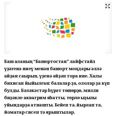
Баш ҡаланың “Башҡортостан” лайфстайл
үҙәгенә инеү менән башҡорт моңдары әллә
ҡайҙан саҡырып, үҙенә әйҙәп тора ине. Халыҡ
бихисап йыйылған: балалар ҙа, ололар ҙа күп
булды. Бәләкәстәр һүрәт төшөрҙө, милли
биҙәкле аквагрим яһатты, төрлө ҡыҙыҡлы
уйындарҙа ҡатнашты. Бейеп тә, йырлап та,
йомаҡтар сисеп тә ярыштылар.