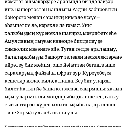
йәмәғәт эшмәкәрҙәре араһында билдәләйҙәр
ине. Башҡортостан Башлығы Радий Хәбировтың
бойороғо менән сараның кимәле үҫеүе –
әһәмиәтле лә, кәрәкле лә ғәмәл. Уны
халҡыбыҙҙың күренекле шағиры, мәғрифәтсеһе
Аҡмулланың тыуған көнөндә билдәләү ҙә
символик мәғәнәгә эйә. Туған телдә аралашыу,
балаларыбыҙҙы башҡорт теленең нескәлектәренә
өйрәтеү бик мөһим, ошо йәһәттән бөгөнгө ише
сараларҙың файҙаһы ифрат ҙур. Күреүебеҙсә,
кешеләр ихлас килә, ҡатнаша. Беҙ бит уларҙы
билет һатып йә башҡа юл менән саҡырманыҡ: халыҡҡа
ҡыҙыҡ, улар милли моңдарыбыҙҙы ишетеп, сағыу
сығыштарҙы күреп ылыға, ҡыҙыҡһына, аралаша, –
тине Хөрмәтулла Ғаззали улы.