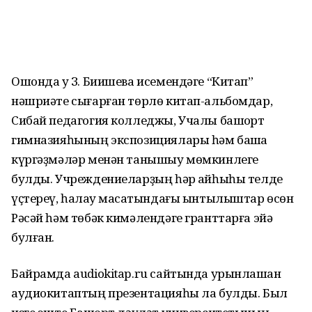
Ошонда уҡ З. Биишева исемендәге “Китап”
нәшриәте сығарған төрлө китап-альбомдар,
Сибай педагогия колледжы, Учалы башҡорт
гимназияһының экспозициялары һәм башҡа
күргәҙмәләр менән танышыу мөмкинлеге
булды. Учреждениеларҙың һәр ҡайһыһы телде
үҫтереү, һаҡлау маҡсатындағы ынтылыштар өсөн
Рәсәй һәм төбәк кимәлендәге гранттарға эйә
булған.
Байрамда audiokitap.ru сайтында урынлаш­ҡан
аудиокитаптың презентацияһы ла булды. Был