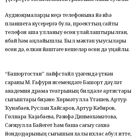
Аудиояҙмаларҙы кеҫә телефонына йә иһә
планшетҡа күсерергә була, проекттың сайты
телефон аша ҡулланыу өсөн ҡулайлаш­тырылған,
ябай һәм аңлайышлы. Был мәктәп уҡыусылары
өсөн дә, өлкән йәштәге кешеләр өсөн дә уңайлы.
“Башҡортостан” лайфстайл үҙәгендә үткән
сараны М. Ғафури исемендәге Башҡорт дәүләт
академия драма театрының билдәле артистары
сығыштары биҙәне. Хөрмәтулла Үтәшев, Артур
Ҡунаҡбаев, Руслан Хайсаров, Артур Кәбиров,
Гөлнара Ҡаҙаҡбаева, Рәзифә Динмөхәмәтова,
Сәғиҙулла Байегет һәм башҡа сағыу сәхнә
йондоҙҙарының сығышын халыҡ ихлас ҡабул итте,