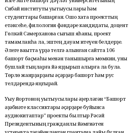
изге эште Башҡорт дәүләт универси­тетының
Сибай институты уҡытыусылары һәм
студенттары башҡарған. Ошо хаҡта проекттың
етәксеһе, филология фәндәре кандидаты, доцент
Гөлкәй Сәмерханова сығыш яһаны, проект
тамамланһа ла, эштең дауам итеүен белдерҙе.
Әлеге ваҡытта үрҙә телгә алынған сайтта 106
башҡорт баҫмаһы менән танышырға мөмкин, уны
бушлай тыңларға йә яҙҙырып алырға ла була.
Төрлө жанрҙарҙағы әҫәрҙәр башҡорт һәм рус
телдәрендә яңғырай.
Уҡыу йортоноң уҡытыусылары әҙерләгән “Башҡорт
әҙәбиәте классиктары әҫәрҙәре буйынса
аудиокитаптар” проекты былтыр Рәсәй
Президентының гражданлыҡ йәмғиәтен
үҫтереүгә тәғәйенләнгән грантына лайыҡ булған.