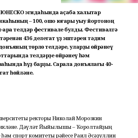
 ЮНЕСКО эгидаһында аҫаба халыҡтар
икаһының – 100, ошо юғары уҡыу йортоноң
ҡ-ара телдәр фес­тивале булды. Фестивалгә
тәренән 436 делегат үҙ эштәрен тәҡдим
 донъяның төрлө телдәре, уларҙы өйрәнеү
рттарында телдәрҙе өйрәнеү һәм
һында һүҙ барҙы. Сарала донъялағы 40-
гат һөйләне.
иверситеты ректоры Николай Морозкин
рикләне. Дәүләт Йыйылышы – Ҡорол­тайҙың
е һәм спорт комитеты рәйесе Раил Әсәҙуллин