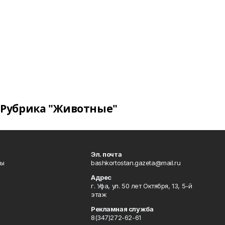
Рубрика "Животные"
Эл. почта
лы
bashkortostan.gazeta@mail.ru
Адрес
г. Уфа, ул. 50 лет Октября, 13, 5-й
этаж
Рекламная служба
8(347)272-62-61