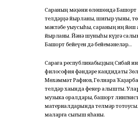
Сараның мәҙәни өлөшөндә Башҡорт 
телдәрҙә йырланы, шиғыр уҡыны, т
мәктәбе уҡыусыһы, сараның иң йәш
йырланы. Йәнә шуныһы күҙгә салынд
Башҡорт бейеүен дә бейемәнеләр...
Сараға республикабыҙҙың Сибай ин
философия фәндәре кандидаты Зөл
Мөхәммәт Рафиҡов, Гөлнара Ҡаҙарба
телдәр хаҡында фекер алышты. Ула
музыка ҡоралдары, башҡорт лингвис
материалдарында телмәр тотоусыла
маларға сығыш яһаны.