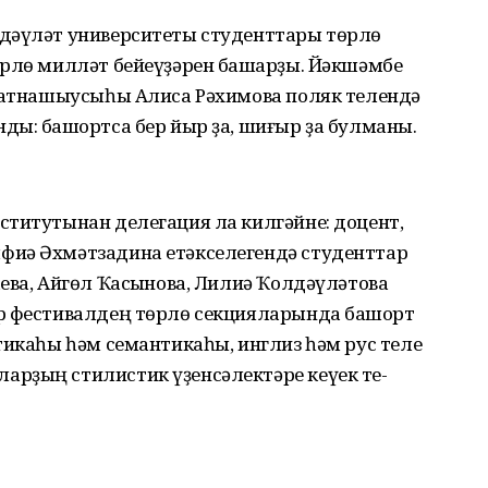
дәүләт университеты студенттары төрлө
өрлө милләт бейеүҙәрен башҡарҙы. Йәкшәмбе
 ҡатнашыусыһы Алиса Рәхимова поляк телендә
ы: башҡортса бер йыр ҙа, шиғыр ҙа булманы.
ститутынан делегация ла килгәйне: доцент,
фиә Әхмәтзадина етәкселегендә студенттар
ева, Айгөл Ҡасҡынова, Лилиә Ҡолдәүләтова
р фестивалдең төрлө секцияларында башҡорт
ти­каһы һәм семантикаһы, инглиз һәм рус теле
рҙың стилис­тик үҙенсәлектәре кеүек те­