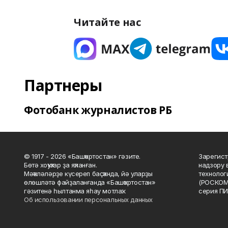
Читайте нас
Партнеры
Фотобанк журналистов РБ
© 1917 - 2026 «Башҡортостан» гәзите.
Зарегист
Бөтә хоҡуҡтар ҙа яҡланған.
надзору 
Мәҡәләләрҙе күсереп баҫҡанда, йә уларҙы
технолог
өлөшләтә файҙаланғанда «Башҡортостан»
(РОСКОМ
гәзитенә һылтанма яһау мотлаҡ.
серия ПИ
Об использовании персональных данных