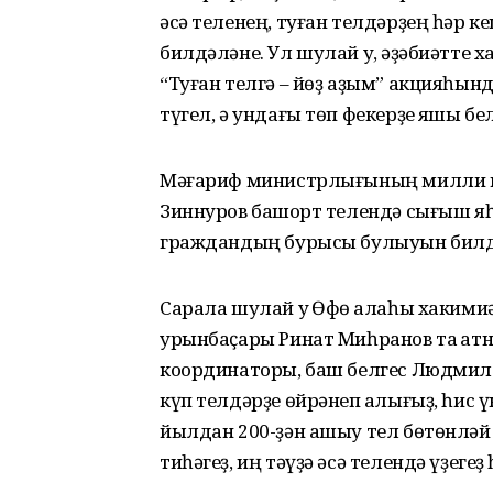
әсә теленең, туған телдәрҙең һәр
билдәләне. Ул шулай уҡ, әҙәбиәтте х
“Туған телгә – йөҙ аҙым” акцияһынд
түгел, ә ундағы төп фекерҙе яҡшы бе
Мәғариф министрлығының милли м
Зиннуров башҡорт телендә сығыш яһ
граждандың бурысы булыуын билд
Сарала шулай уҡ Өфө ҡала­һы хаким
урынбаҫары Ринат Миһранов та ҡат
координаторы, баш белгес Людмила 
күп телдәрҙе өйрәнеп ҡалығыҙ, һис ү
йылдан 200-ҙән ашыу тел бөтөнләй 
тиһәгеҙ, иң тәүҙә әсә телендә үҙегеҙ