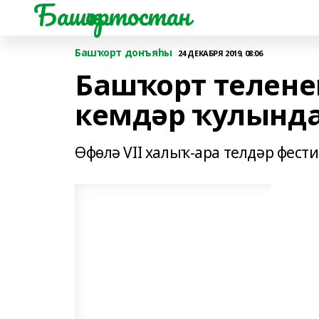
Башҡортостан
Башҡорт донъяһы
24 ДЕКАБРЯ 2019, 08:06
Башҡорт телен
кемдәр ҡулынд
Өфөлә VII халыҡ-ара телдәр фести