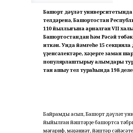
Башҡорт дәүләт университетында
телдәренә, Башҡортостан Республ
110 йыллығына арналған VII халы
Башҡортостандан һәм Рәсәй төбәк
иткән. Унда йәмғеһе 15 секцияла
үҙенсәлектәре, хәҙерге заман ша
популярлаштырыу алымдары тура
тан ашыу тел тураһында 198 деле
Байрамды асып, Башҡорт дәүләт ун
йыйылған йәштәрҙе башҡортса тәб
мәғариф, мәҙәниәт, йәштәр сәйәсәт