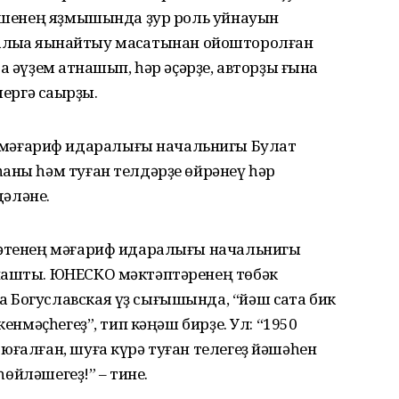
 кешенең яҙмышында ҙур роль уйнауын
алыҡҡа яҡы­найтыу маҡсатынан ойошто­ролған
а әүҙем ҡатнашып, һәр әҫәрҙе, авторҙы ғына
лергә саҡырҙы.
әғариф идаралығы начальнигы Булат
аны һәм туған телдәрҙе өйрәнеү һәр
әләне.
иәтенең мәғариф ида­ралығы начальнигы
нашты. ЮНЕСКО мәктәптәренең төбәк
Богуславская үҙ сығы­шында, “йәш саҡта бик
кенмәҫһегеҙ”, тип кәңәш бирҙе. Ул: “1950
юғалған, шуға күрә туған телегеҙ йәшәһен
 һөйләшегеҙ!” – тине.