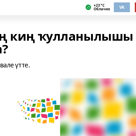
+23 °С
VK
Облачно
ең киң ҡулланылышы
а?
вале үтте.