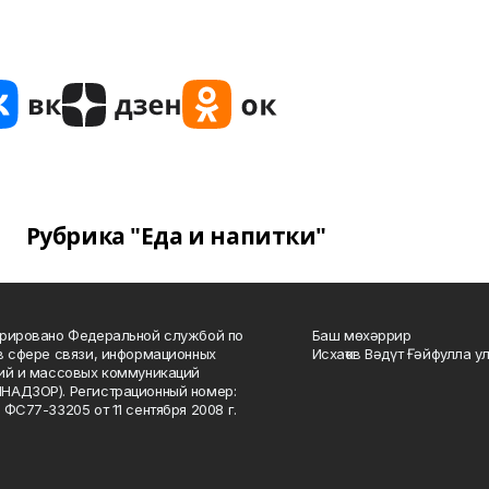
Рубрика "Еда и напитки"
рировано Федеральной службой по
Баш мөхәррир
в сфере связи, информационных
Исхаҡов Вәдүт Ғәйфулла у
ий и массовых коммуникаций
НАДЗОР). Регистрационный номер:
 ФС77-33205 от 11 сентября 2008 г.