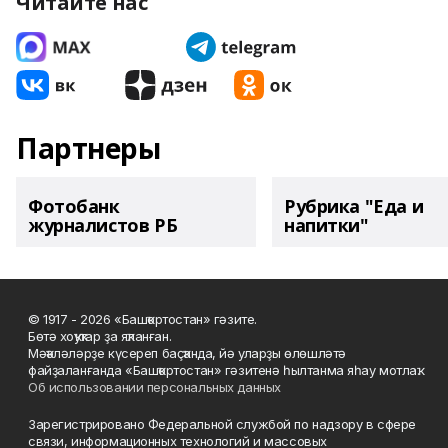
Читайте нас
Партнеры
Фотобанк
Рубрика "Еда и
журналистов РБ
напитки"
© 1917 - 2026 «Башҡортостан» гәзите.
Бөтә хоҡуҡтар ҙа яҡланған.
Мәҡәләләрҙе күсереп баҫҡанда, йә уларҙы өлөшләтә
файҙаланғанда «Башҡортостан» гәзитенә һылтанма яһау мотлаҡ.
Об использовании персональных данных
Зарегистрировано Федеральной службой по надзору в сфере
связи, информационных технологий и массовых