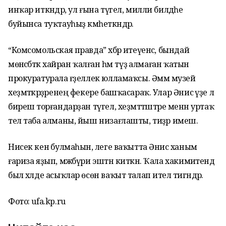
инҡар иткәндәр, ул ғына түгел, милли билдәһе
буйынса туҡтауһыҙ кәмһеткәндәр.
“Комсомольская правда” хәбәр итеүенсә, бындай
мөнәсәбәткә хайран ҡалған һәм түҙә алмаған ҡатын
прокуратурала ғәҙеллек юлламаҡсы. Әммә музей
хеҙмәткәрҙәренең фекере башҡасараҡ. Улар Әнисә үҙе лә
бирешә торғандарҙан түгел, хеҙмәттәштәре менән уртаҡ
тел таба алманы, йыш низағлашты, тиҙәр имеш.
Нисек кенә булмаһын, әлеге ваҡытта Әнисә ханым
ғариза яҙып, мәжбүри эштән киткән. Ҡала хакимиәтендә
был хәлде асыҡлар өсөн ваҡыт талап ителә тигәндәр.
Фото: ufa.kp.ru