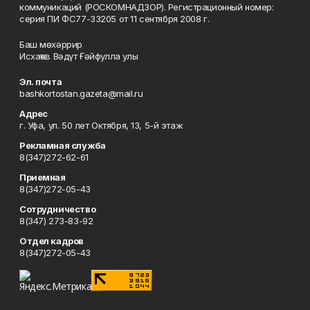
коммуникаций (РОСКОМНАДЗОР). Регистрационный номер:
серия ПИ ФС77-33205 от 11 сентября 2008 г.
Баш мөхәррир
Исхаҡов Вәдүт Ғәйфулла улы
Эл. почта
bashkortostan.gazeta@mail.ru
Адрес
г. Уфа, ул. 50 лет Октября, 13, 5-й этаж
Рекламная служба
8(347)272-62-61
Приемная
8(347)272-05-43
Сотрудничество
8(347) 273-83-92
Отдел кадров
8(347)272-05-43