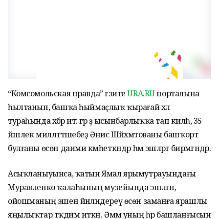
“Комсомольская правда” гәзите
URA.RU
порталына
һылтанып, башҡа һыймаҫлыҡ ҡырағай хәл
тураһында хәбәр итә: әгәр ҙә ысынбарлыҡҡа тап килһә, 35
йәшлек милләттәшебеҙ Әнисә Шәйхмәтованы башҡорт
булғаны өсөн даими кәмһеткәндәр һәм эшләргә бирмәгәндәр.
Асыҡланыуынса, ҡатын Ямал ярымутрауындағы
Муравленко ҡалаһының музейында эшләгән,
ойошманың эшен йәнләндереү өсөн заманға ярашлы
яңылыҡтар тәҡдим иткән. Әммә уның һәр башланғысын