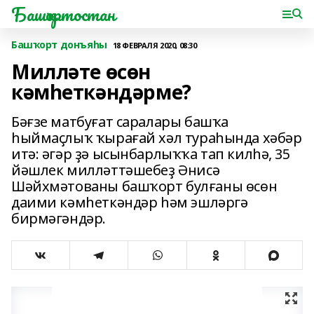
Башҡортостан
Башҡорт донъяһы
18 ФЕВРАЛЯ 2020, 08:30
Милләте өсөн
кәмһеткәндәрме?
Бәғзе матбуғат саралары башҡа
һыймаҫлыҡ ҡырағай хәл тураһында хәбәр
итә: әгәр ҙә ысынбарлыҡҡа тап килһә, 35
йәшлек милләттәшебеҙ Әнисә
Шәйхмәтованы башҡорт булғаны өсөн
даими кәмһеткәндәр һәм эшләргә
бирмәгәндәр.