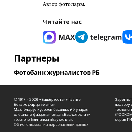
Автор фотолары.
Читайте нас
Партнеры
Фотобанк журналистов РБ
© 1917 - 2026 «Башҡортостан» гәзите.
Зарегист
Бөтә хоҡуҡтар ҙа яҡланған.
надзору 
Мәҡәләләрҙе күсереп баҫҡанда, йә уларҙы
технолог
өлөшләтә файҙаланғанда «Башҡортостан»
(РОСКОМ
гәзитенә һылтанма яһау мотлаҡ.
серия ПИ
Об использовании персональных данных