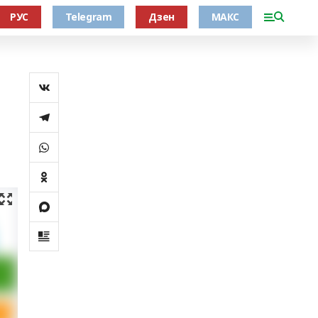
РУС
Telegram
Дзен
МАКС
а