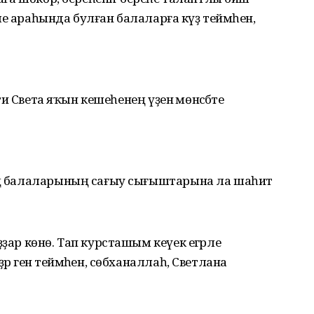
кеше араһында булған балаларға күҙ теймәһен,
 ти Света яҡын кешеһенең үҙенә мөнәсәбәте
ҙең балаларының сағыу сығыштарына ла шаһит
ҙҙар көнө. Тап курсташым кеүек егәрле
әр генә теймәһен, сөбханаллаһ, Светлана