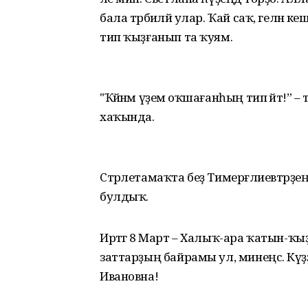
бала тәрбиәләй улар. Ҡай саҡ, гелән 
тип ҡыҙғанып та ҡуям.
"Ҡәйнәм үҙемә оҡшағанһың тип әйтә!” –
хаҡында.
Стәрлетамаҡта беҙ Тимерғәлиевтәр
булдыҡ.
Иртәгә 8 Март – Халыҡ-ара ҡатын-ҡы
заттарҙың байрамы ул, минеңсә. Күҙҙ
Ивановна!