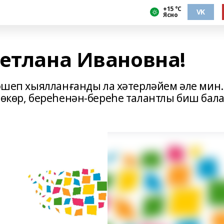
+15 °С
VK
Ясно
ветлана Ивановна!
ләшеп хыялланғанды ла хәтерләйем әле мин.
шөкөр, береһенән-береһе талантлы биш бал