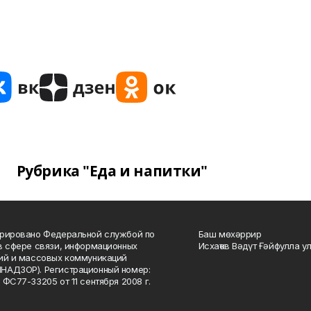
Рубрика "Еда и напитки"
рировано Федеральной службой по
Баш мөхәррир
в сфере связи, информационных
Исхаҡов Вәдүт Ғәйфулла у
ий и массовых коммуникаций
НАДЗОР). Регистрационный номер:
 ФС77-33205 от 11 сентября 2008 г.