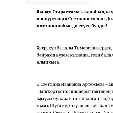
Яңыраҡ Стәрлетамаҡ ҡалаһында ү
конкурсында Светлана менән Дил
номинацияһында еңеүсе булды!
Хәйер, күп балалы Тимерғәлиевтәрҙең 
байрамда әүҙем ҡатнаша, гелән б
алып сыға.
Ә Светлана Ивановна Артемьева – ми
"Башҡортостан пионеры" гәзитенең йәш х
яҙыусы булараҡ та танылған тиҫтерем
ҡыҙы. Шуға күрә икәүләшеп, күп бала
әле мин. Светлана һүҙеңдә торҙо: А