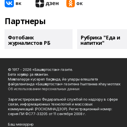
Партнеры
Фотобанк
Рубрика "Еда и
журналистов РБ
напитки"
© 1917 - 2026 «Башҡортостан» гәзите.
Бөтә хоҡуҡтар ҙа яҡланған.
Мәҡәләләрҙе күсереп баҫҡанда, йә уларҙы өлөшләтә
файҙаланғанда «Башҡортостан» гәзитенә һылтанма яһау мотлаҡ.
Об использовании персональных данных
Зарегистрировано Федеральной службой по надзору в сфере
связи, информационных технологий и массовых
коммуникаций (РОСКОМНАДЗОР). Регистрационный номер:
серия ПИ ФС77-33205 от 11 сентября 2008 г.
Баш мөхәррир