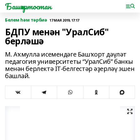
Башҡортостан
Белем һәм тәрбиә
17 МАЯ 2019, 17:17
БДПУ менән "УралСиб"
берләшә
М. Аҡмулла исемендәге Башҡорт дәүләт
педагогия университеты “УралСиб” банкы
менән берлектә IT-белгестәр әҙерләү эшен
башлай.