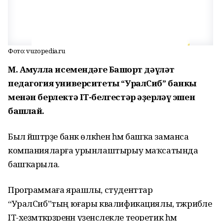
Фото: vuzopedia.ru
М. Аҡмулла исемендәге Башҡорт дәүләт
педагогия университеты “УралСиб” банкы
менән берлектә IT-белгестәр әҙерләү эшен
башлай.
Был йәштәрҙе банк өлкәһенә һәм башҡа заманса
компанияларға урынлаштырыу маҡсатында
башҡарыла.
Программаға ярашлы, студенттар
“УралСиб”тың юғары квалификациялы, тәжрибәле
IT-хеҙмәткәрҙәренән үҙенсәлекле теоретик һәм