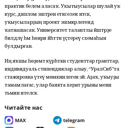
практик белем аласаҡ. Уҡытыусылар шулай уҡ
курс, диплом эштәренә етәкселек итәсәк,
уҡыусыларҙың проект эшмәкәрлегендә
ҡатнашасаҡ. Университет талантлы йәштәрҙе
билдәләү һәм һөнәри йәһәттән үҫтереү схемаһын
булдырған.
Иң яҡшы һөҙөмтә күрһәткән студенттар гранттар,
индивидуаль стипендиялар алыу, “УралСиб”та
стажировка үтеү мөмкинлегенә эйә. Аҙаҡ, уҡыуҙы
тамамлағас, улар банкта хеҙмәт урыны менән
тәьмин ителәсәк.
Читайте нас