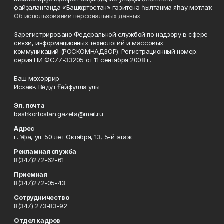
файҙаланғанда «Башҡортостан» гәзитенә һылтанма яһау мотлаҡ.
Об использовании персональных данных
Зарегистрировано Федеральной службой по надзору в сфере
связи, информационных технологий и массовых
коммуникаций (РОСКОМНАДЗОР). Регистрационный номер:
серия ПИ ФС77-33205 от 11 сентября 2008 г.
Баш мөхәррир
Исхаҡов Вәдүт Ғәйфулла улы
Эл. почта
bashkortostan.gazeta@mail.ru
Адрес
г. Уфа, ул. 50 лет Октября, 13, 5-й этаж
Рекламная служба
8(347)272-62-61
Приемная
8(347)272-05-43
Сотрудничество
8(347) 273-83-92
Отдел кадров