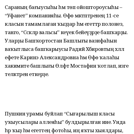
Сараның бағыусыһы һәм төп ойоштороусыһы –
“Уфанет” компанияһы. Өфө мәктәптәренең 11-се
класын тамамлаған ҡыҙҙар һәм егеттәр полонез,
танго, “Сәскәләр вальсы” кеүек бейеүҙәрҙе башҡарҙы.
Уларҙы Башҡортостан Башлығы вазифаһын
ваҡытлыса башҡарыусы Радий Хәбировтың хәләл
ефете Каринэ Александровна һәм Өфө ҡалаһы
хакимиәте башлығы Өлфәт Мостафин ҡотлап, изге
теләктәрен еткерҙе.
Пушкин урамы буйлап “Сығарылыш класы
уҡыусылары аллеяһы” булдырылған ине. Унда
һәр ҡыҙ һәм егеттең фотоһы, иң яҡты хыялдары,