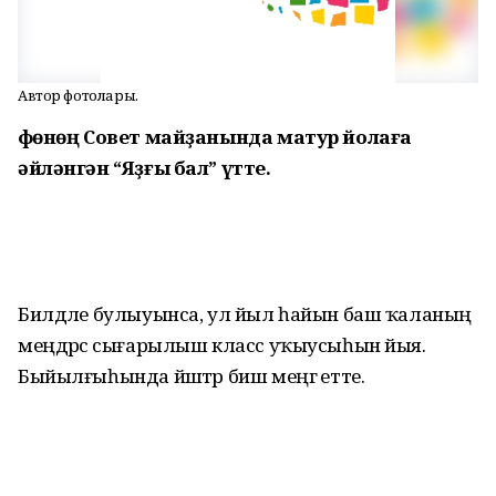
Автор фотолары.
Өфөнөң Совет майҙанында матур йолаға
әйләнгән “Яҙғы бал” үтте.
Билдәле булыуынса, ул йыл һайын баш ҡаланың
меңдәрсә сығарылыш класс уҡыусыһын йыя.
Быйылғыһында йәштәр биш меңгә етте.