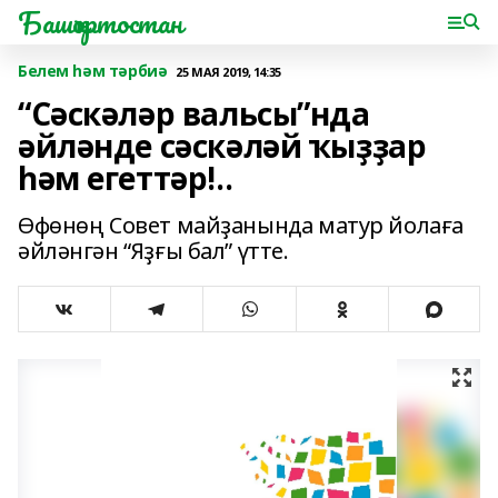
Башҡортостан
Белем һәм тәрбиә
25 МАЯ 2019, 14:35
“Сәскәләр вальсы”нда
әйләнде сәскәләй ҡыҙҙар
һәм егеттәр!..
Өфөнөң Совет майҙанында матур йолаға
әйләнгән “Яҙғы бал” үтте.