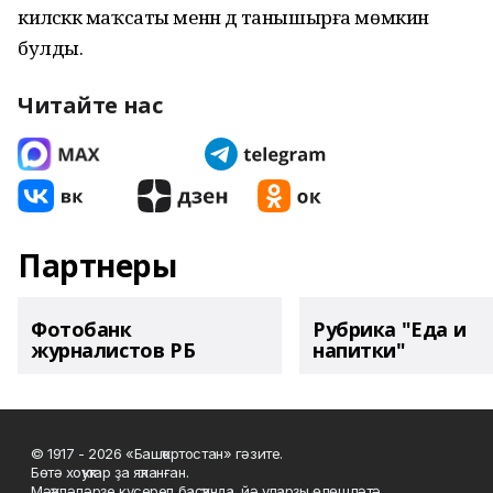
киләсәккә маҡсаты менән дә танышырға мөмкин
булды.
Читайте нас
Партнеры
Фотобанк
Рубрика "Еда и
журналистов РБ
напитки"
© 1917 - 2026 «Башҡортостан» гәзите.
Бөтә хоҡуҡтар ҙа яҡланған.
Мәҡәләләрҙе күсереп баҫҡанда, йә уларҙы өлөшләтә