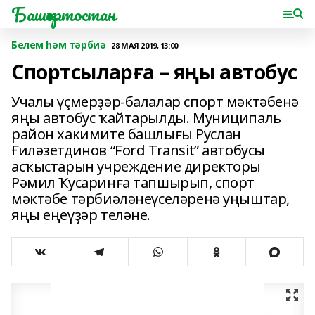
Башҡортостан
Белем һәм тәрбиә
28 МАЯ 2019, 13:00
Спортсыларға – яңы автобус
Учалы үҫмерҙәр-балалар спорт мәктәбенә
яңы автобус ҡайтарылды. Муниципаль
район хакимите башлығы Руслан
Ғиләзетдинов “Ford Transit” автобусы
асҡыстарын учреждение директоры
Рәмил Ҡусаринға тапшырып, спорт
мәктәбе тәрбиәләнеүселәренә уңыштар,
яңы еңеүҙәр теләне.