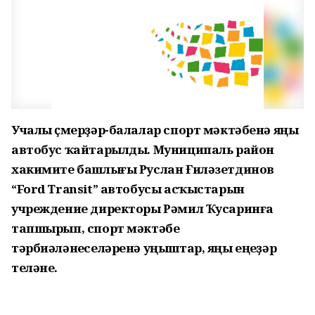
Учалы үҫмерҙәр-балалар спорт мәктәбенә яңы
автобус ҡайтарылды. Муниципаль район
хакимите башлығы Руслан Ғиләзетдинов
“Ford Transit” автобусы асҡыстарын
учреждение директоры Рәмил Ҡусаринға
тапшырып, спорт мәктәбе
тәрбиәләнеүселәренә уңыштар, яңы еңеүҙәр
теләне.