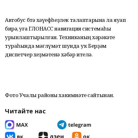
Автобус бөтә хәүефһеҙлек талаптарына ла яуап
бирә, уға ГЛОНАСС навигация системаһы
урынлаштырылған. Техниканың хәрәкәте
тураһында мәғлүмәт шунда уҡ Берҙәм
диспетчер хеҙмәтенә хәбәр ителә.
Фото Учалы районы хакимиәте сайтынан.
Читайте нас