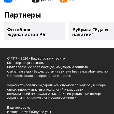
Партнеры
Фотобанк
Рубрика "Еда и
журналистов РБ
напитки"
© 1917 - 2026 «Башҡортостан» гәзите.
Бөтә хоҡуҡтар ҙа яҡланған.
Мәҡәләләрҙе күсереп баҫҡанда, йә уларҙы өлөшләтә
файҙаланғанда «Башҡортостан» гәзитенә һылтанма яһау мотлаҡ.
Об использовании персональных данных
Зарегистрировано Федеральной службой по надзору в сфере
связи, информационных технологий и массовых
коммуникаций (РОСКОМНАДЗОР). Регистрационный номер:
серия ПИ ФС77-33205 от 11 сентября 2008 г.
Баш мөхәррир
Исхаҡов Вәдүт Ғәйфулла улы