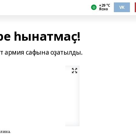
+29 °С
VK
Ясно
ре һынатмаҫ!
ет армия сафына оҙатылды.
ллина.