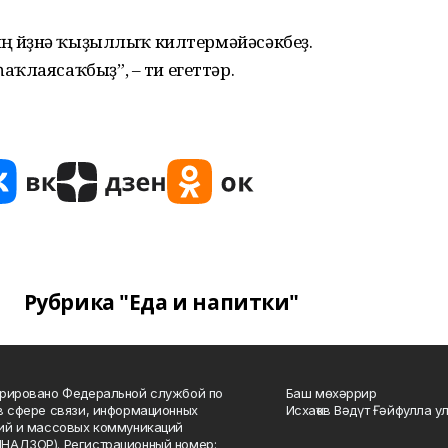
ң йөҙөнә ҡыҙыллыҡ килтермәйәсәкбеҙ.
ҡлаясаҡбыҙ”, – ти егеттәр.
Рубрика "Еда и напитки"
рировано Федеральной службой по
Баш мөхәррир
в сфере связи, информационных
Исхаҡов Вәдүт Ғәйфулла у
ий и массовых коммуникаций
НАДЗОР). Регистрационный номер: