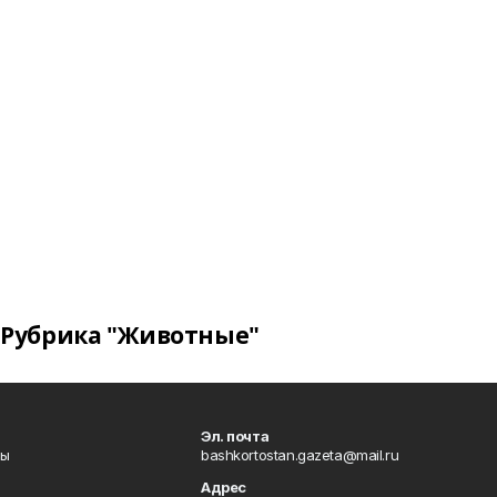
Рубрика "Животные"
Эл. почта
лы
bashkortostan.gazeta@mail.ru
Адрес