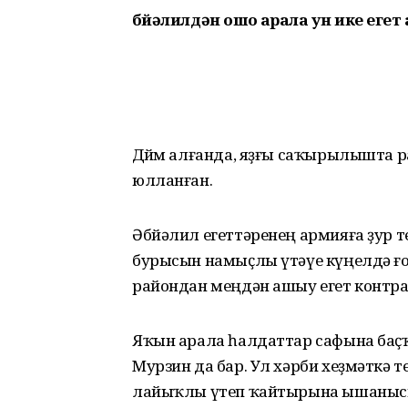
Әбйәлилдән ошо арала ун ике еге
Дөйөм алғанда, яҙғы саҡырылышта 
юлланған.
Әбйәлил егеттәренең армияға ҙур 
бурысын намыҫлы үтәүе күңелдә ғо
райондан меңдән ашыу егет контрак
Яҡын арала һалдаттар сафына ба
Мурзин да бар. Ул хәрби хеҙмәткә 
лайыҡлы үтеп ҡайтырына ышанысы