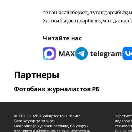
“Атай-әсәйебеҙҙең, туғандарыбыҙҙы
Халҡыбыҙҙың хәрби хеҙмәт данын һа
Читайте нас
Партнеры
Фотобанк журналистов РБ
© 1917 - 2026 «Башҡортостан» гәзите.
Зарегист
Бөтә хоҡуҡтар ҙа яҡланған.
надзору 
Мәҡәләләрҙе күсереп баҫҡанда, йә уларҙы
технолог
өлөшләтә файҙаланғанда «Башҡортостан»
(РОСКОМ