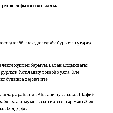
т армия сафына оҙатылды.
райондан 88 граждан хәрби бурысын үтәргә
теләктә күпләп барыуы, Ватан алдындағы
рурлыҡ, һоҡланыу тойғоһо уята. Әле
т буйынса хеҙмәт итә.
ҫҡандар араһында Аһылай ауылынан Шафиҡ
теләп юлланыуын, ысын ир-егеттәр мәктәбен
н белдерҙе.