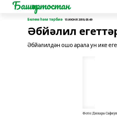
Башҡортостан
Белем һәм тәрбиә
15 ИЮНЯ 2019, 05:49
Әбйәлил егеттә
Әбйәлилдән ошо арала ун ике ег
Фото: Динара Сафиу