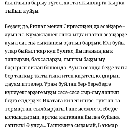
йылғаһына барыу түгел, хатта яҡынларға ҡырҡа
тыйып ҡуйҙы.
Беҙҙең дә, Ришат менән Сирғәлиҙең дә әсәйҙәре –
һауынсы. Күмәкләшеп эшкә ыңғайлаған әсәйҙәрҙе
ауыл ситенә сыҡҡансы оҙатып барҙыҡ. Юл буйы
улар быйыл ҡар күп булғас, йылғаның ныҡ
ташырын, баҡсаларҙы, тышҡы баҙҙы һыу
баҫырын һөйләп бошондо. Ауыл осонда беҙҙе тағы
бер тапҡыр ҡаты ғына итеп киҫәтеп, юлдарын
дауам иттеләр. Урам буйлап бер-беребеҙгә
күләүектәрҙәге һыуҙы сәсә-сәсә сыр-сыулашып
беҙгә елдерҙек. Ихатаға килеп ингәс, туҡтап та
тормаҫтан, сыл­бырҙағы Ганс исемле этебеҙҙе
ысҡын­дырып, артҡы ҡапҡанан йылға буйына
саптыҡ! Ә унда... Ташҡынға сыҙамай, Һаҡмар