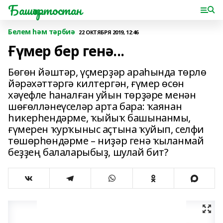
Башҡортостан
Белем һәм тәрбиә
22 ОКТЯБРЯ 2019, 12:46
Ғүмер бер генә...
Бөгөн йәштәр, үҫмерҙәр араһында төрлө
йәрәхәттәргә килтергән, ғүмер өсөн
хәүефле һаналған уйын төрҙәре менән
шөғөлләнеүселәр арта бара: ҡаянан
һикерһендәрме, ҡыйыҡ башынанмы,
ғүмерен ҡурҡыныс аҫтына ҡуйып, селфи
төшөрһөндәрме – ниҙәр генә ҡыланмай
беҙҙең балаларыбыҙ, шулай бит?