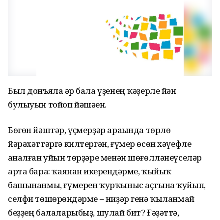
Был донъяла һәр бала үҙенең ҡәҙерле йән
булыуын тойоп йәшәһен.
Бөгөн йәштәр, үҫмерҙәр араһында төрлө
йәрәхәттәргә килтергән, ғүмер өсөн хәүефле
һаналған уйын төрҙәре менән шөғөлләнеүселәр
арта бара: ҡаянан һикерһендәрме, ҡыйыҡ
башынанмы, ғүмерен ҡурҡыныс аҫтына ҡуйып,
селфи төшөрһөндәрме – ниҙәр генә ҡыланмай
беҙҙең балаларыбыҙ, шулай бит? Ғәҙәттә,