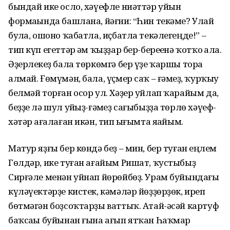
бындай ике осло, хәүефле ниәттәр уйын
формаһында башлана, йәғни: “Һин текәме? Улай
булһа, ошоно ҡабатла, иҫбатла текәлегеңде!” –
тип күп егеттәр һәм ҡыҙҙар бер-береһенә ҡотҡо һала.
Әҙерлекһеҙ бала төркөмгә бер үҙе ҡаршы тора
алмай. Ғөмүмән, бала, үҫмер саҡ – ғәмһеҙ, ҡурҡыу
белмәй торған осор ул. Хәҙер уйлап ҡарайым да,
беҙҙе лә шул уйһыҙ-ғәмһеҙ сағыбыҙҙа төрлө хәүеф-
хәтәр һағалаған икән, тип һығымта яһайым.
Матур яҙғы бер көндә беҙ – мин, бер туған һеңлем
Гөлдәр, ике туған ағайым Ришат, ҡустыбыҙ
Сирғәле менән уйнап йөрөйбөҙ. Урам буйындағы
күләүектәрҙе кистек, кәмәләр йөҙҙөрҙөк, иреп
бөтмәгән боҙсоҡтарҙы ваттыҡ. Атай-әсәй картуф
баҡсаһы буйынан ғына ағып ятҡан Һаҡмар