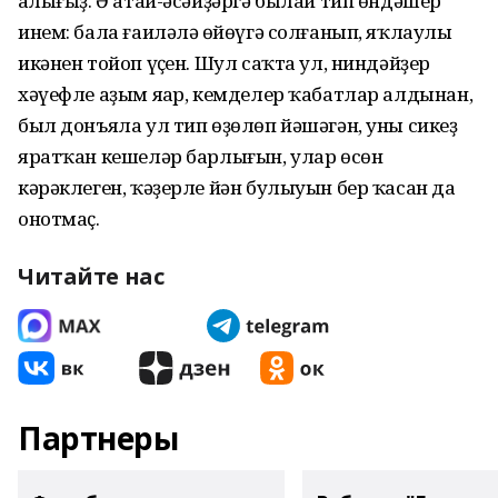
һалығыҙ. Ә атай-әсәйҙәргә былай тип өндәшер
инем: бала ғаиләлә һөйөүгә солғанып, яҡлаулы
икәнен тойоп үҫһен. Шул саҡта ул, ниндәйҙер
хәүефле аҙым яһар, кемделер ҡабатлар алдынан,
был донъяла ул тип өҙөлөп йәшәгән, уны сикһеҙ
яратҡан кешеләр барлығын, улар өсөн
кәрәклеген, ҡәҙерле йән булыуын бер ҡасан да
онотмаҫ.
Читайте нас
Партнеры