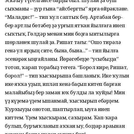
эскә һыу түгелгәнсе барҙы был. Шулай ҙа буш
сыҡманы – ҙур ғына “айсбергты” ярға һөйрәкләне.
“Маладис!” – тип ҡул саптыҡ беҙ. Артабан бер-
бер артлы бөтәбеҙ ҙә урғып ятҡан йылғаға инеп
сыҡтыҡ, Гөлдәр менән мин боҙға ынтылырға
шөрләнек шулай ҙа. Ришат тағы: “Ошо тирәлә
генә ул ярҙың сите, бына, бына...” – тип йылға
эсенәрәк ыңғайланы. Йөрәгебеҙҙе “усыбыҙҙа”
тотоп, ҡарап торабыҙ тегегә. “Борол кире, Ришат,
борол!” – тип ҡысҡырыша башланыҡ. Ике ҡулын
ике яҡҡа һуҙып, ипләп кенә баҫып китеп барған
мала­йыбыҙ бер заман юҡ булды ла ҡуйҙы! Мин
үҙ күҙемә үҙем ышанмай, ҡысҡырып ебәрҙем.
Ҡурҡыуҙы онотоп, шаптырлап, һыуға инеп
киттем. Үҙем ҡысҡырам, саҡырам. Ҡап-ҡара
булып, буръяҡланып аҡҡан һыу, боҙҙар араһынан