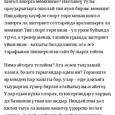
шөғөлләнергә мөм­кинме? Икеләнеү тулы
һорауҙарығыҙға ошолай тип яуап бирәм: мөмкин!
Нин­дәйҙер хәүефле спорт төрө менән шө­ғөл­
ләнергә лә, интернет селтәрендә аралашырға ла
мөмкин! Тик спорт төрө икән – ул урам буйында
түгел, ә тренер менән, тәғәйен урында; интернет
уйын икән – ваҡыты билдәләнгән, ата-әсә
тарафынан тикшерелгән сайт булырға тейеш.
Нимә әйтергә теләйем? Ата-әсәһен тыңламай,
ҡазаға, бәләгә тарығандар аҙмы ни? Тормошта
һәр кемдең пар ҡанаты бар, улар – һеҙҙе донъяға
тыуҙырған, ғүмер биргән атайығыҙ һәм әсәйегеҙ.
Улар һеҙҙән күпкә олораҡ, һеҙ кисергәндәр уларҙың
да башынан үткән ҡасандыр. Ниндәй генә хәл
килеп тыуһа ла кәңәшләшегеҙ, һүҙҙәренә ҡолаҡ