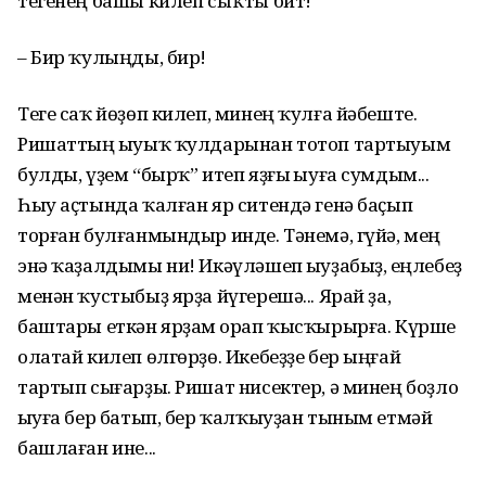
тегенең башы килеп сыҡты бит!
– Бир ҡулыңды, бир!
Теге саҡ йөҙөп килеп, минең ҡулға йәбеште.
Ришаттың һыуыҡ ҡулдарынан тотоп тартыуым
булды, үҙем “бырҡ” итеп яҙғы һыуға сумдым...
Һыу аҫтында ҡалған яр ситендә генә баҫып
торған булғанмындыр инде. Тәнемә, гүйә, мең
энә ҡаҙалдымы ни! Икәүләшеп һыу­ҙабыҙ, һеңлебеҙ
менән ҡустыбыҙ ярҙа йүгерешә... Ярай ҙа,
баштары еткән ярҙам һорап ҡысҡырырға. Күрше
олатай килеп өлгөрҙө. Икебеҙҙе бер ыңғай
тартып сығарҙы. Ришат нисектер, ә минең боҙло
һыуға бер батып, бер ҡалҡыуҙан тыным етмәй
башлаған ине...