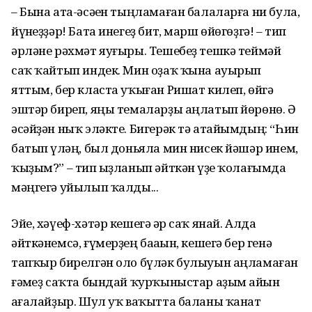
– Бына ата-әсәһен тыңламаған балаларға ни була,
йүнһеҙҙәр! Бата инегеҙ бит, марш өйөгөҙгә! – тип
әрләне рәхмәт яуғыры. Тешебеҙ тешкә теймәй
саҡ ҡайтып индек. Мин оҙаҡ ҡына ауырып
яттым, бер класта уҡыған Ришат килеп, өйгә
эштәр биреп, яңы темаларҙы аңлатып йөрөнө. Ә
әсәйҙән ныҡ эләкте. Бигерәк тә атайымдың: “Һин
батып үлһәң, был доньяла мин нисек йәшәр инем,
ҡыҙым?” – тип һыҙланып әйткән һүҙе ҡолағымда
мәңгегә уйылып ҡалды...
Эйе, хәүеф-хәтәр кешегә һәр саҡ янай. Алда
әйткәнемсә, ғүмерҙең баһаһын, кешегә бер генә
тапҡыр бирелгән оло бүләк булыуын аңламаған
ғәмһеҙ саҡта бындай ҡурҡыныстар аҙым һайын
һағалайҙыр. Шул уҡ ваҡытта баланы ҡанат