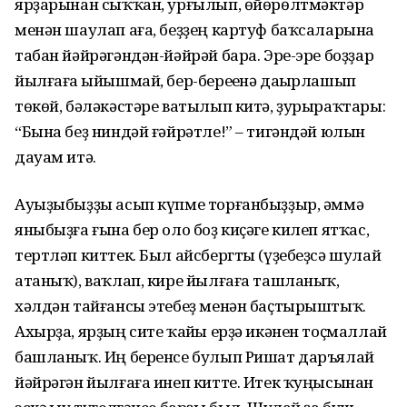
ярҙарынан сыҡҡан, урғылып, өйөрөлтмәктәр
менән шаулап аға, беҙҙең картуф баҡсаларына
табан йәйрәгәндән-йәйрәй бара. Эре-эре боҙҙар
йылғаға һыйышмай, бер-береһенә даһырлашып
төкөй, бәлә­кәстәре ватылып китә, ҙурыраҡтары:
“Бына беҙ ниндәй ғәйрәтле!” – тигәндәй юлын
дауам итә.
Ауыҙыбыҙҙы асып күпме торған­быҙҙыр, әммә
яныбыҙға ғына бер оло боҙ киҫәге килеп ятҡас,
тертләп киттек. Был айсбергты (үҙебеҙсә шулай
атаныҡ), ваҡлап, кире йылғаға таш­ланыҡ,
хәлдән тайғансы этебеҙ менән баҫтырыштыҡ.
Ахырҙа, ярҙың сите ҡайһы ерҙә икәнен тоҫмаллай
баш­ланыҡ. Иң беренсе булып Ришат даръялай
йәйрәгән йылғаға инеп китте. Итек ҡуңысынан