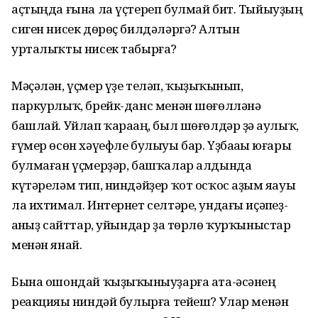
аҫтыңда ғына ла үҫтереп булмай бит. Тыйыуҙың
сиген нисек дөрөҫ билдәләргә? Алтын
урталыҡты нисек табырға?
Мәҫәлән, үҫмер үҙе теләп, ҡыҙыҡ­һы­нып,
паркурлыҡ, брейк-данс менән шөғөлләнә
башлай. Уйлап ҡараһаң, был шөғөлдәр ҙә һаулыҡ,
ғүмер өсөн хәүефле булыуы бар. Үҙбаһаһы юғары
булмаған үҫмерҙәр, башҡалар алдында
күтәреләм тип, ниндәйҙер ҡот осҡос аҙым яһауы
ла ихтимал. Интернет сел­тәре, ундағы иҫәпһеҙ-
һанһыҙ сайттар, уйындар ҙа төрлө ҡурҡыныстар
менән янай.
Бына ошондай ҡыҙыҡһыныуҙарға ата-әсәнең
реакцияһы ниндәй булырға тейеш? Улар менән