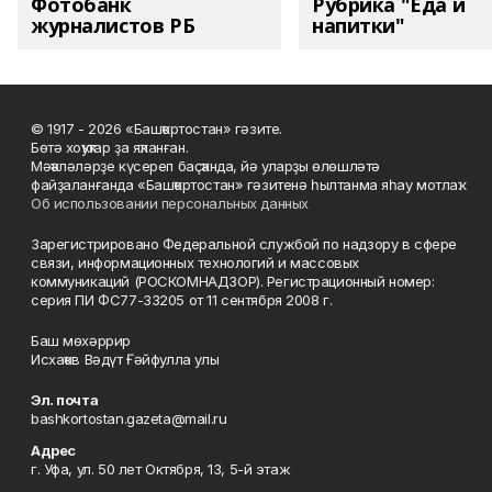
Фотобанк
Рубрика "Еда и
журналистов РБ
напитки"
© 1917 - 2026 «Башҡортостан» гәзите.
Бөтә хоҡуҡтар ҙа яҡланған.
Мәҡәләләрҙе күсереп баҫҡанда, йә уларҙы өлөшләтә
файҙаланғанда «Башҡортостан» гәзитенә һылтанма яһау мотлаҡ.
Об использовании персональных данных
Зарегистрировано Федеральной службой по надзору в сфере
связи, информационных технологий и массовых
коммуникаций (РОСКОМНАДЗОР). Регистрационный номер:
серия ПИ ФС77-33205 от 11 сентября 2008 г.
Баш мөхәррир
Исхаҡов Вәдүт Ғәйфулла улы
Эл. почта
bashkortostan.gazeta@mail.ru
Адрес
г. Уфа, ул. 50 лет Октября, 13, 5-й этаж